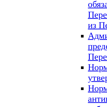
обяз
Пере
из П
Адми
пред
Пере
Норм
утве
Норм
анти