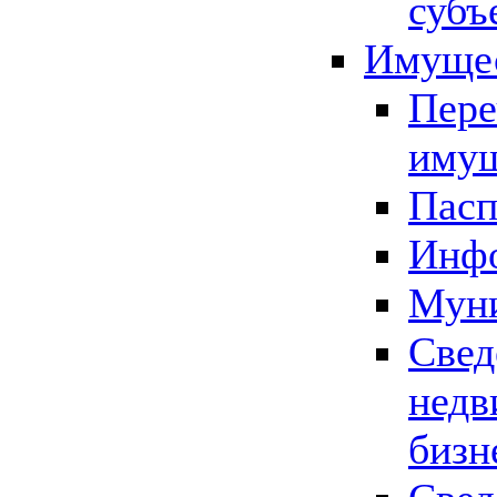
субъ
Имущес
Пере
имущ
Пасп
Инфо
Муни
Свед
недв
бизн