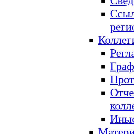
Свед
Ссыл
реги
Коллег
Регл
Граф
Прот
Отче
колл
Иные
Матери