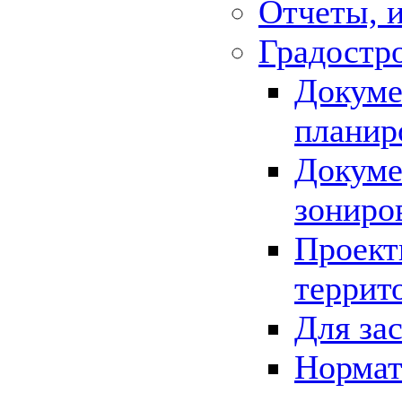
Отчеты, 
Градостр
Докуме
планир
Докуме
зониро
Проект
террит
Для за
Нормат