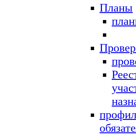
Планы
пла
Провер
пров
Реес
учас
назн
профил
обязат