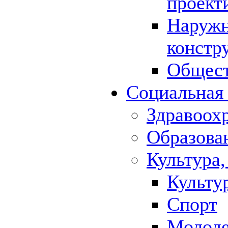
проект
Наружн
констр
Общест
Социальная
Здравоох
Образова
Культура,
Культу
Спорт
Молод