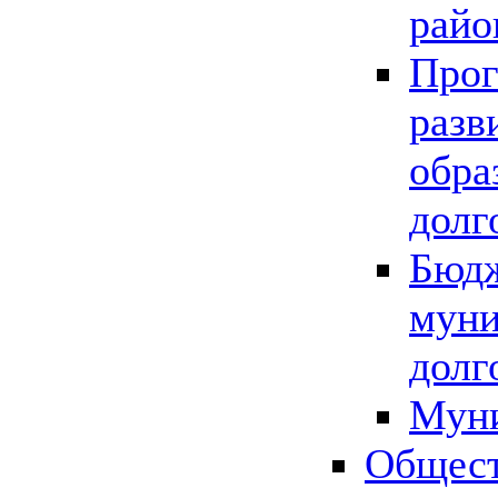
райо
Прог
разв
обра
долг
Бюдж
муни
долг
Мун
Общест