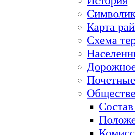
История
Символик
Карта ра
Схема те
Населенн
Дорожное 
Почетные
Обществе
Состав
Положе
Комисс