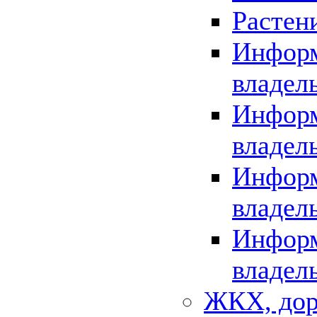
Растен
Информ
владел
Информ
владел
Информ
владел
Информ
владел
ЖКХ, дор