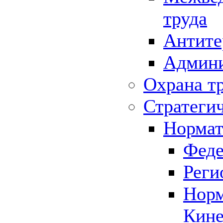
труда
Антите
Админи
Охрана т
Стратеги
Нормат
Феде
Реги
Норм
Кине