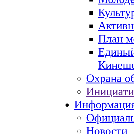
Культу
Активн
План м
Единый
Кинеше
Охрана об
Инициати
Информаци
Официаль
Новости