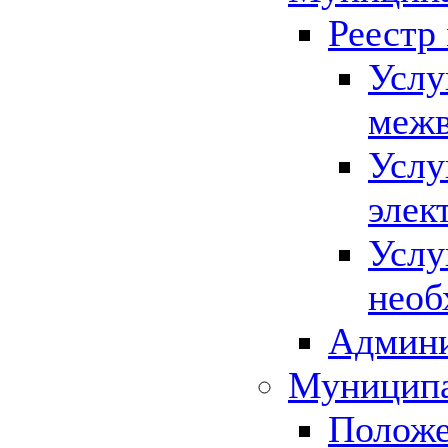
Реестр
Услу
межв
Услу
элек
Услу
необ
Админи
Муниципа
Положе