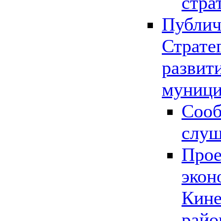
стра
Публич
Страте
развит
муници
Сооб
слу
Прое
экон
Кине
райо