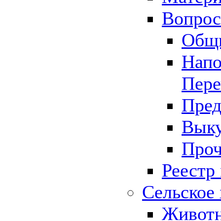
Вопрос 
Общ
Напо
Пере
Пред
Выку
Проч
Реестр
Сельское 
Животн