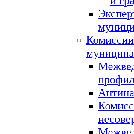
и гр
Экспер
муници
Комиссии
муниципа
Межвед
профил
Антина
Комисс
несове
Межвед