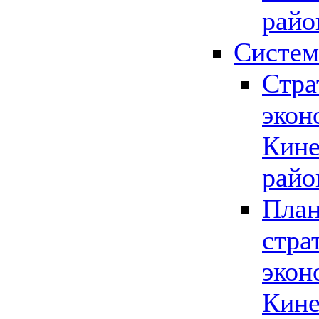
райо
Систем
Стра
экон
Кине
райо
План
стра
экон
Кине