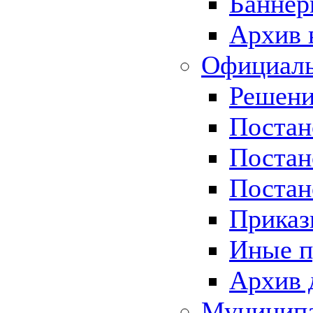
Баннер
Архив 
Официаль
Решени
Постан
Постан
Постан
Приказ
Иные п
Архив 
Муницип