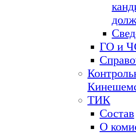
канд
долж
Свед
ГО и Ч
Справо
Контрольн
Кинешемс
ТИК
Состав
О коми