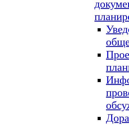
докуме
планир
Увед
обще
Прое
план
Инфо
пров
обсу
Дора