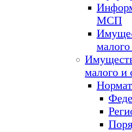
Информ
МСП
Имущес
малого
Имуществ
малого и 
Нормат
Феде
Реги
Поря