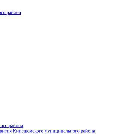
го района
ого района
азвития Кинешемского муниципального района