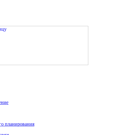
ение
го планирования
связь