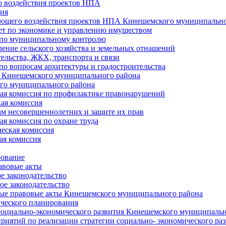
 воздействия проектов НПА
ия
ющего воздействия проектов НПА Кинешемского муниципально
т по экономике и управлению имуществом
 по муниципальному контролю
ение сельского хозяйства и земельных отнашений
ельства, ЖКХ, транспорта и связи
по вопросам архитектуры и градостроительства
 Кинешемского муниципального района
го муниципального района
я комиссия по профилактике правонарушений
ая комиссия
ам несовершеннолетних и защите их прав
я комиссия по охране труда
еская комиссия
ая комиссия
рование
авовые акты
е законодательство
ое законодательство
ые правовые акты Кинешемского муниципального района
ического планирования
социально-экономического развития Кинешемского муниципальн
риятий по реализации стратегии социально- экономического р