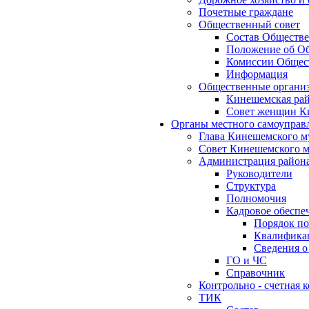
Почетные граждане
Общественный совет
Состав Обществе
Положение об Об
Комиссии Общест
Информация
Общественные органи
Кинешемская рай
Совет женщин К
Органы местного самоуправ
Глава Кинешемского м
Совет Кинешемского м
Администрация район
Руководители
Структура
Полномочия
Кадровое обеспе
Порядок по
Квалификац
Сведения о
ГО и ЧС
Справочник
Контрольно - счетная
ТИК