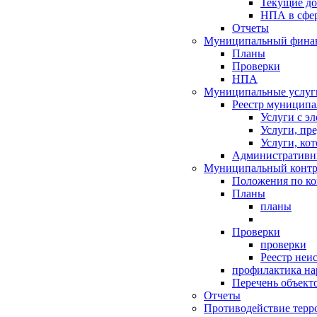
Текущие д
НПА в сфер
Отчеты
Муниципальный финан
Планы
Проверки
НПА
Муниципальные услуг
Реестр муниципа
Услуги с э
Услуги, пр
Услуги, ко
Административн
Муниципальный контр
Положения по к
Планы
планы
Проверки
проверки
Реестр неи
профилактика на
Перечень объект
Отчеты
Противодействие терр