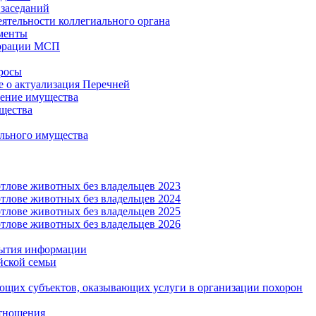
заседаний
еятельности коллегиального органа
менты
орации МСП
росы
 о актуализация Перечней
ение имущества
щества
льного имущества
тлове животных без владельцев 2023
тлове животных без владельцев 2024
тлове животных без владельцев 2025
тлове животных без владельцев 2026
рытия информации
йской семьи
ующих субъектов, оказывающих услуги в организации похорон
тношения