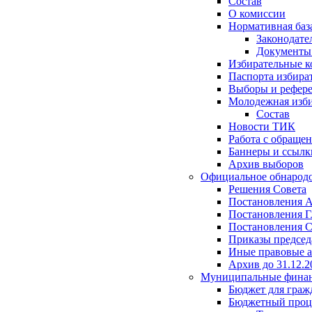
Состав
О комиссии
Нормативная баз
Законодате
Документ
Избирательные 
Паспорта избира
Выборы и рефер
Молодежная изби
Состав
Новости ТИК
Работа с обраще
Баннеры и ссылк
Архив выборов
Официальное обнарод
Решения Совета
Постановления 
Постановления Г
Постановления С
Приказы председ
Иные правовые 
Архив до 31.12.2
Муниципальные фина
Бюджет для граж
Бюджетный проц