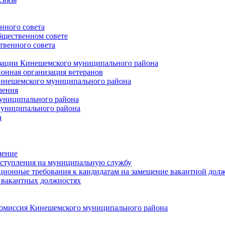
нного совета
щественном совете
венного совета
зации Кинешемского муниципального района
онная организация ветеранов
инешемского муниципального района
ления
униципального района
униципального района
а
чение
ступления на муниципальную службу
ионные требования к кандидатам на замещение вакантной дол
 вакантных должностях
 комиссия Кинешемского муниципального района