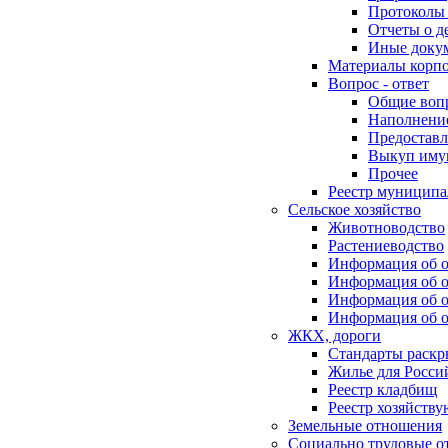
Протоколы 
Отчеты о д
Иные доку
Материалы корп
Вопрос - ответ
Общие воп
Наполнение
Предоставл
Выкуп иму
Прочее
Реестр муниципа
Сельское хозяйство
Животноводство
Растениеводство
Информация об о
Информация об о
Информация об о
Информация об о
ЖКХ, дороги
Стандарты раск
Жилье для Росси
Реестр кладбищ
Реестр хозяйств
Земельные отношения
Социально трудовые о