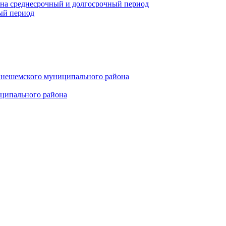
 на среднесрочный и долгосрочный период
ый период
инешемского муниципального района
иципального района