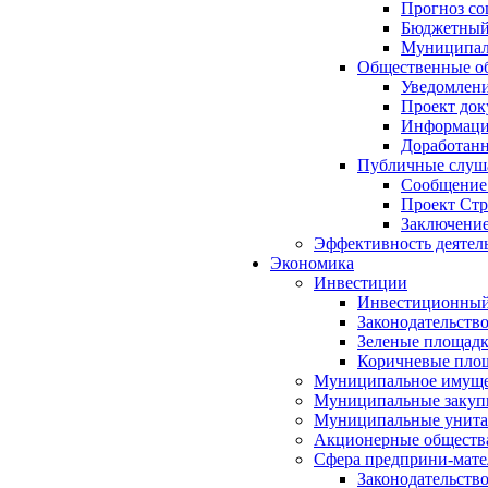
Прогноз со
Бюджетный 
Муниципал
Общественные об
Уведомлени
Проект док
Информация
Доработанн
Публичные слуша
Сообщение
Проект Стр
Заключение
Эффективность деятел
Экономика
Инвестиции
Инвестиционный
Законодательств
Зеленые площад
Коричневые пло
Муниципальное имуще
Муниципальные закуп
Муниципальные унита
Акционерные обществ
Сфера предприни-мате
Законодательств