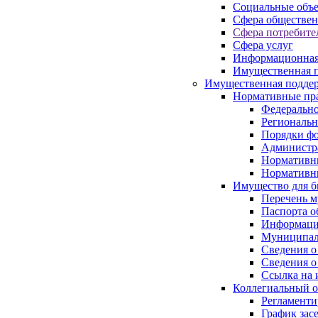
Социальные объ
Сфера обществен
Сфера потребите
Сфера услуг
Информационная
Имущественная п
Имущественная поддер
Нормативные пр
Федерально
Региональн
Порядки фо
Администра
Нормативн
Нормативн
Имущество для б
Перечень 
Паспорта о
Информация
Муниципал
Сведения о
Сведения о
Ссылка на 
Коллегиальный о
Регламент
График зас