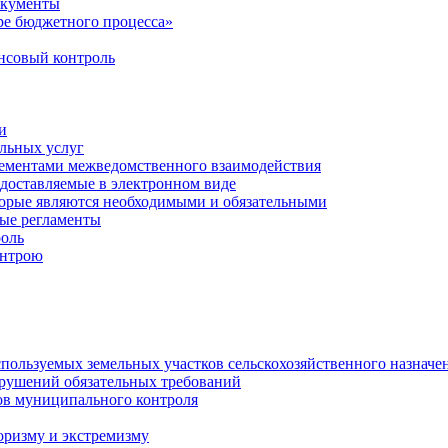
окументы
е бюджетного процесса»
совый контроль
и
льных услуг
лементами межведомственного взаимодействия
едоставляемые в электронном виде
торые являются необходимыми и обязательными
ые регламенты
оль
онтрою
спользуемых земельных участков сельскохозяйственного назначе
рушений обязательных требований
ов муниципального контроля
оризму и экстремизму