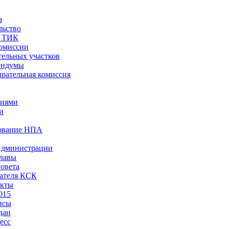
а
льство
ы ТИК
комиссии
тельных участков
ендумы
рательная комиссия
ниями
и
ование НПА
Администрации
лавы
овета
ателя КСК
акты
015
нсы
дан
есс