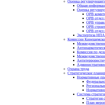
Оценка регулирующего
Общая информац
Оценка регулиру
ОРВ комите
ОРВ отдел
ОРВ управл
ОРВ строит
ОРВ отдел 
Экспертиза НПА
Комиссии Кинешемско
Межведомственна
Антинаркотическ
Комиссия по дел
Межведомственна
Антитеррористич
Административн
Охрана труда
Стратегическое плани
Нормативные пр
Федерально
Региональн
Нормативн
Система стратег
Стратегия 
План мероп