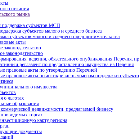
екты
ного питания
льского рынка
 поддержка субъектов МСП
оддержка субъектов малого и среднего бизнеса
жка субъектов малого и среднего предпринимательства
авовые акты
е законодательство
ое законодательство
рмирования, ведения, обязательного опубликования Перечня, п
тивный регламент по предоставлению имущества из Перечня
ые правовые акты по утверждению Перечней
ые правовые акты по антикризисным мерам поддержки субъек
изнеса
муниципального имущества
бъектов
 о льготах
ьные образования
 коммерческой недвижимости, предлагаемой бизнесу
 проводимых торгах
инвестиционную карту региона
рган
ирующие документы
еданий