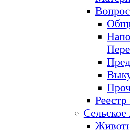
Вопрос 
Общ
Напо
Пере
Пред
Выку
Проч
Реестр
Сельское 
Животн