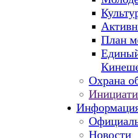
Культу
Активн
План м
Единый
Кинеше
Охрана об
Инициати
Информаци
Официаль
Новости