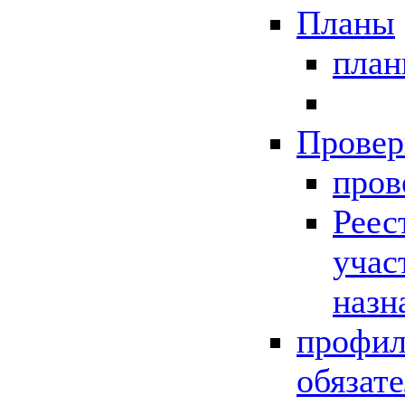
Планы
пла
Провер
пров
Реес
учас
назн
профил
обязат