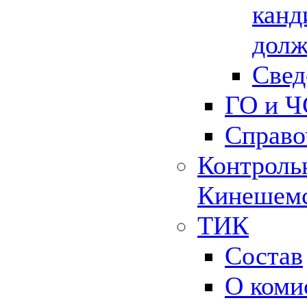
канд
долж
Свед
ГО и Ч
Справо
Контрольн
Кинешемс
ТИК
Состав
О коми