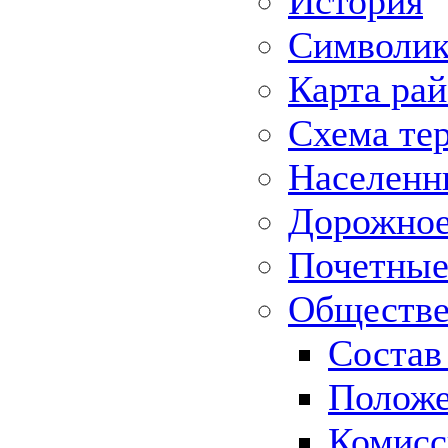
История
Символик
Карта ра
Схема те
Населенн
Дорожное 
Почетные
Обществе
Состав
Положе
Комисс