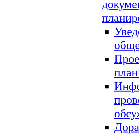
докуме
планир
Увед
обще
Прое
план
Инфо
пров
обсу
Дора