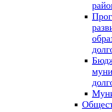
райо
Прог
разв
обра
долг
Бюдж
муни
долг
Мун
Общест