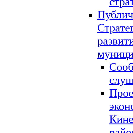
стра
Публич
Страте
развит
муници
Сооб
слу
Прое
экон
Кине
райо