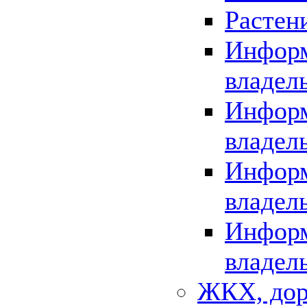
Растен
Информ
владел
Информ
владел
Информ
владел
Информ
владел
ЖКХ, дор