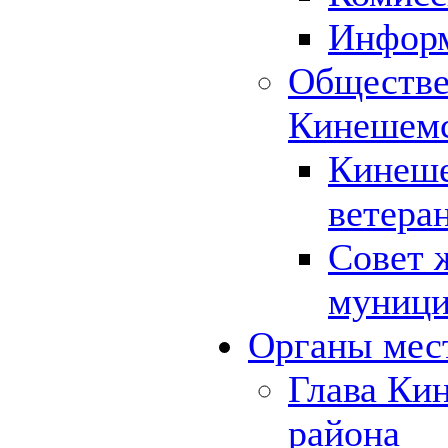
Инфор
Обществе
Кинешемс
Кинеше
ветера
Совет 
муници
Органы мес
Глава Ки
района