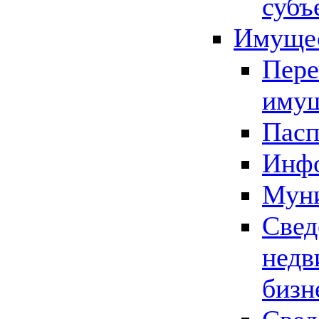
субъ
Имущес
Пере
имущ
Пасп
Инфо
Муни
Свед
недв
бизн