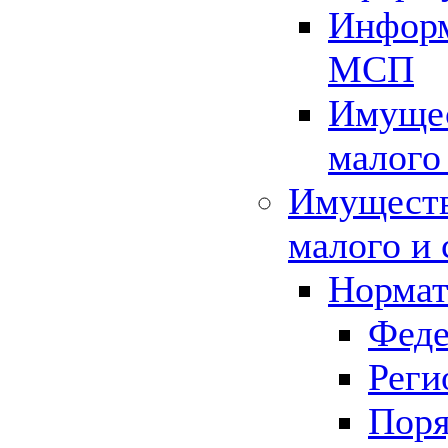
Информ
МСП
Имущес
малого
Имуществ
малого и 
Нормат
Феде
Реги
Поря