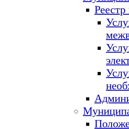
Реестр
Услу
межв
Услу
элек
Услу
необ
Админи
Муниципа
Положе