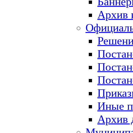
Баннер
Архив 
Официаль
Решени
Постан
Постан
Постан
Приказ
Иные п
Архив 
Муницип