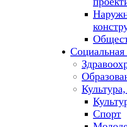
проект
Наружн
констр
Общест
Социальная
Здравоох
Образова
Культура,
Культу
Спорт
Молод