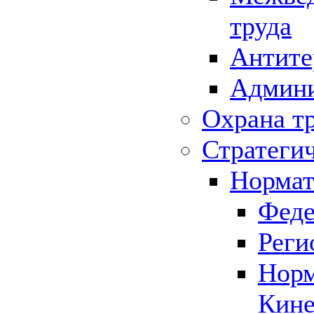
труда
Антите
Админи
Охрана т
Стратеги
Нормат
Феде
Реги
Норм
Кине