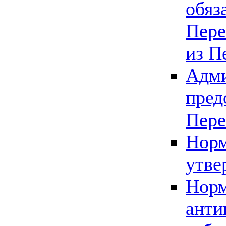
обяз
Пере
из П
Адми
пред
Пере
Норм
утве
Норм
анти