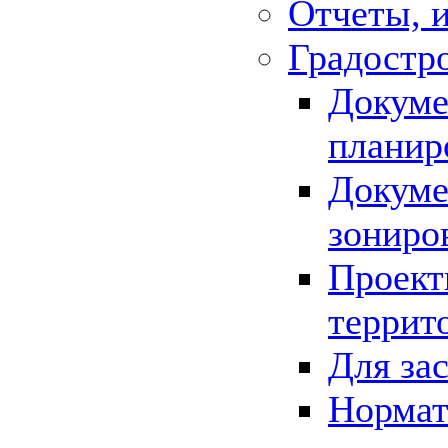
Отчеты, 
Градостр
Докуме
планир
Докуме
зониро
Проект
террит
Для за
Нормат