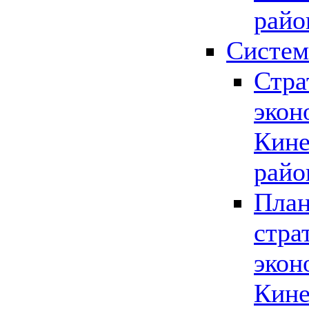
райо
Систем
Стра
экон
Кине
райо
План
стра
экон
Кине