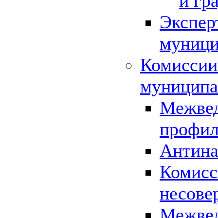
и гр
Экспер
муници
Комиссии
муниципа
Межвед
профил
Антина
Комисс
несове
Межвед