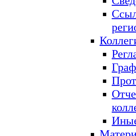
Свед
Ссыл
реги
Коллег
Регл
Граф
Прот
Отче
колл
Иные
Матери