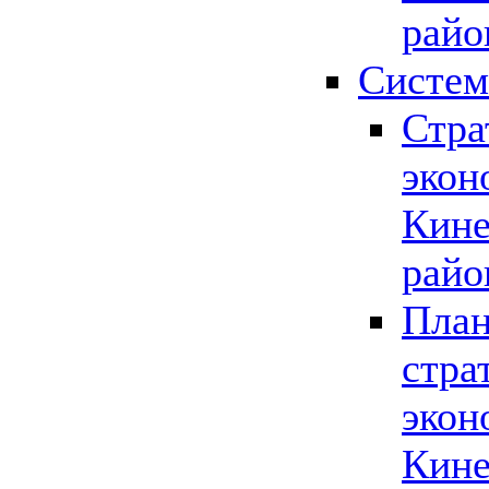
райо
Систем
Стра
экон
Кине
райо
План
стра
экон
Кине