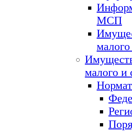
Информ
МСП
Имущес
малого
Имуществ
малого и 
Нормат
Феде
Реги
Поря