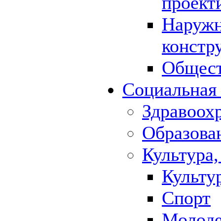
проект
Наружн
констр
Общест
Социальная
Здравоох
Образова
Культура,
Культу
Спорт
Молод