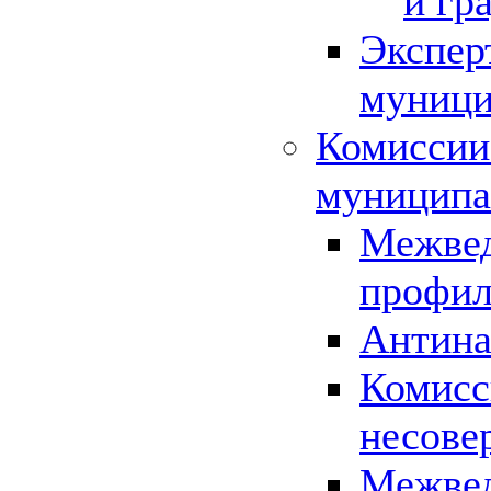
и гр
Экспер
муници
Комиссии
муниципа
Межвед
профил
Антина
Комисс
несове
Межвед