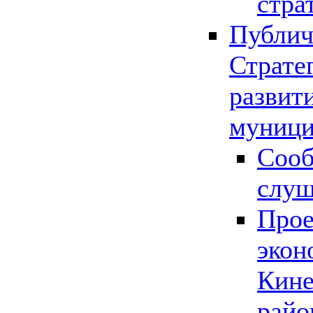
стра
Публич
Страте
развит
муници
Сооб
слу
Прое
экон
Кине
райо