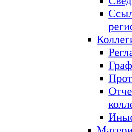
Свед
Ссыл
реги
Коллег
Регл
Граф
Прот
Отче
колл
Иные
Матери