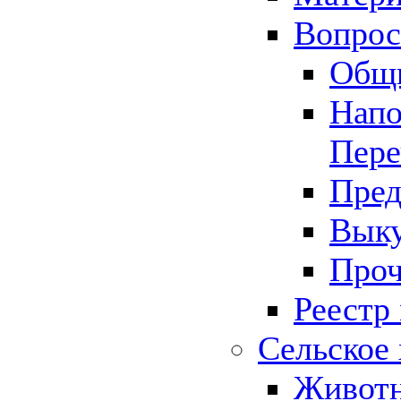
Вопрос 
Общ
Напо
Пере
Пред
Выку
Проч
Реестр
Сельское 
Животн