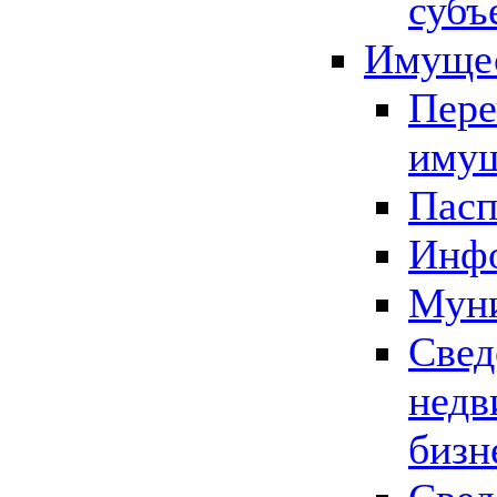
субъ
Имущес
Пере
имущ
Пасп
Инфо
Муни
Свед
недв
бизн