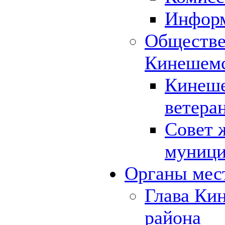
Инфор
Обществе
Кинешемс
Кинеше
ветера
Совет 
муници
Органы мес
Глава Ки
района