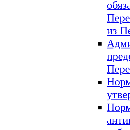
обяз
Пере
из П
Адми
пред
Пере
Норм
утве
Норм
анти