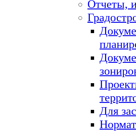
Отчеты, 
Градостр
Докуме
планир
Докуме
зониро
Проект
террит
Для за
Нормат