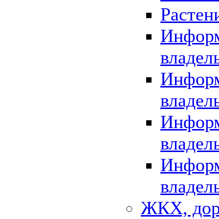
Растен
Информ
владел
Информ
владел
Информ
владел
Информ
владел
ЖКХ, дор