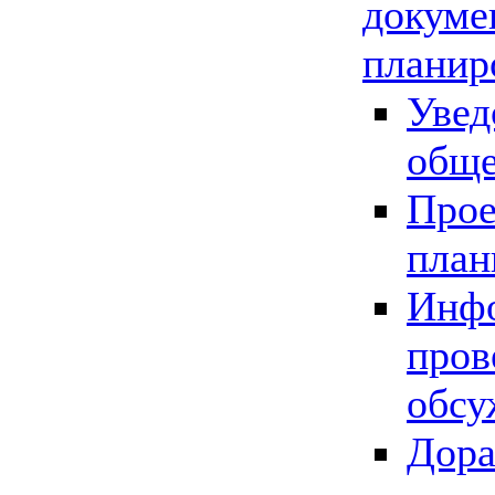
докуме
планир
Увед
обще
Прое
план
Инфо
пров
обсу
Дора