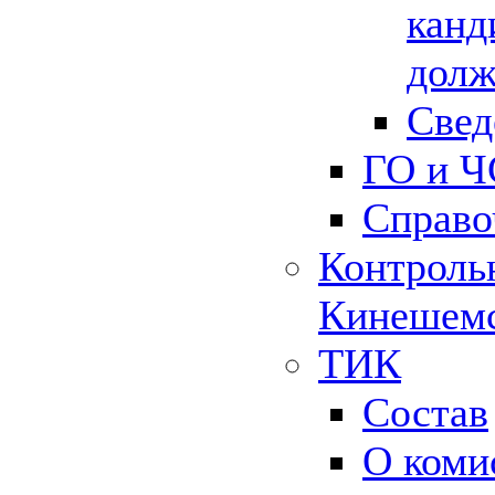
канд
долж
Свед
ГО и Ч
Справо
Контрольн
Кинешемс
ТИК
Состав
О коми