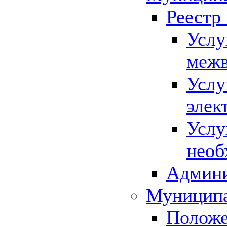
Реестр
Услу
межв
Услу
элек
Услу
необ
Админи
Муниципа
Положе