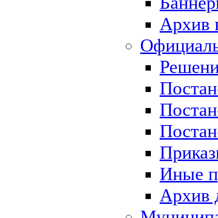
Баннер
Архив 
Официаль
Решени
Постан
Постан
Постан
Приказ
Иные п
Архив 
Муницип