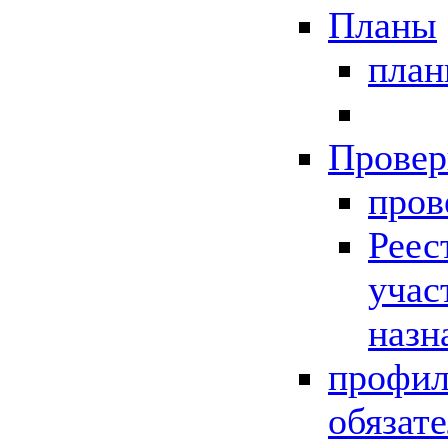
Планы
пла
Провер
пров
Реес
учас
назн
профил
обязат