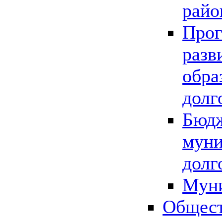
райо
Прог
разв
обра
долг
Бюдж
муни
долг
Мун
Общест