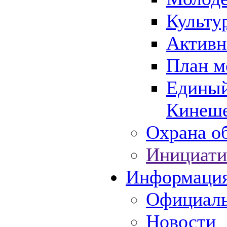
Культу
Активн
План м
Единый
Кинеше
Охрана об
Инициати
Информаци
Официаль
Новости