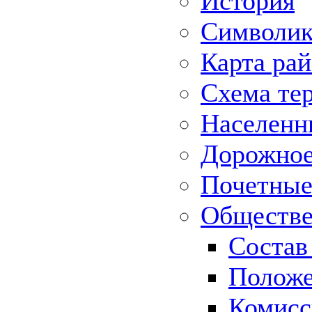
История
Символик
Карта ра
Схема те
Населенн
Дорожное 
Почетные
Обществе
Состав
Положе
Комисс