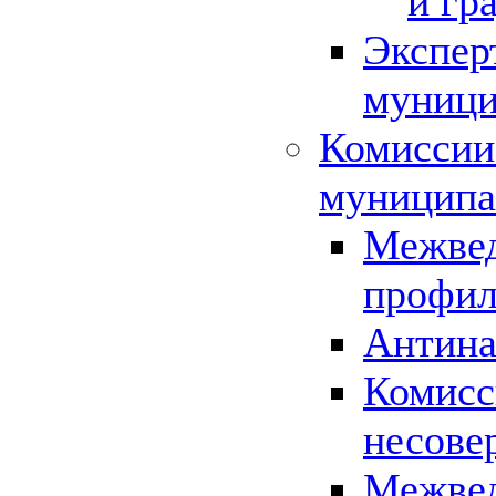
и гр
Экспер
муници
Комиссии
муниципа
Межвед
профил
Антина
Комисс
несове
Межвед