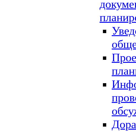
докуме
планир
Увед
обще
Прое
план
Инфо
пров
обсу
Дора