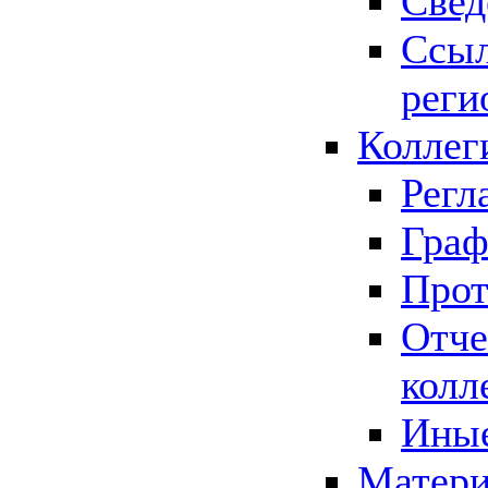
Свед
Ссыл
реги
Коллег
Регл
Граф
Прот
Отче
колл
Иные
Матери