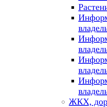
Растен
Информ
владел
Информ
владел
Информ
владел
Информ
владел
ЖКХ, дор