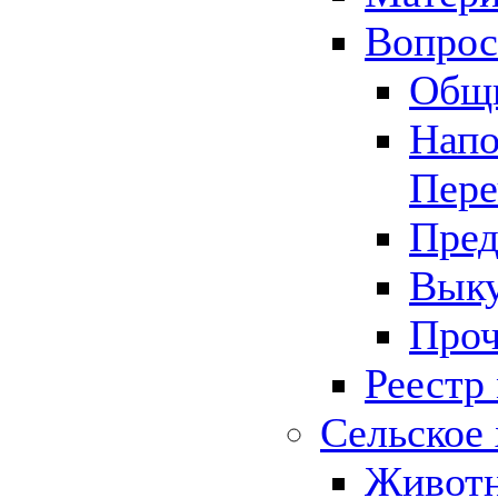
Вопрос 
Общ
Напо
Пере
Пред
Выку
Проч
Реестр
Сельское 
Животн