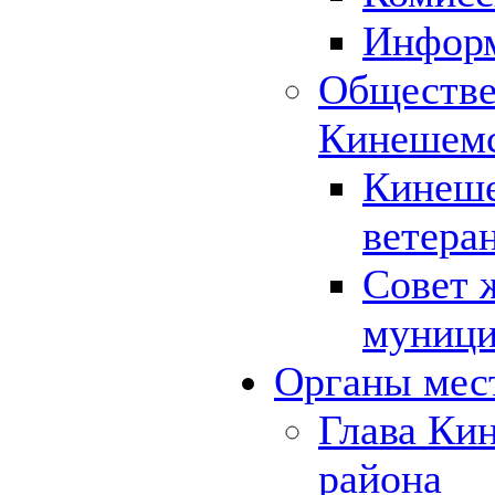
Инфор
Обществе
Кинешемс
Кинеше
ветера
Совет 
муници
Органы мес
Глава Ки
района