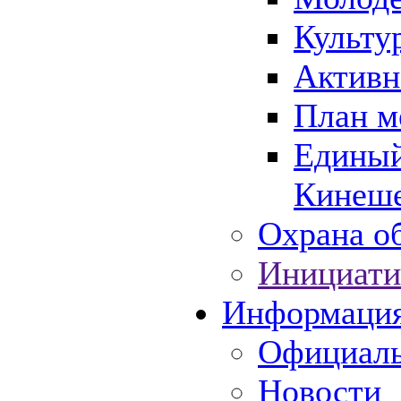
Культу
Активн
План м
Единый
Кинеше
Охрана об
Инициати
Информаци
Официаль
Новости