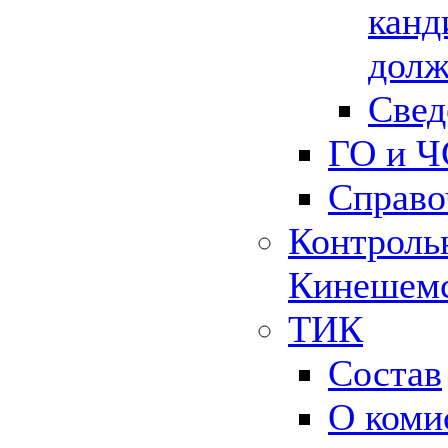
канд
долж
Свед
ГО и Ч
Справо
Контрольн
Кинешемс
ТИК
Состав
О коми