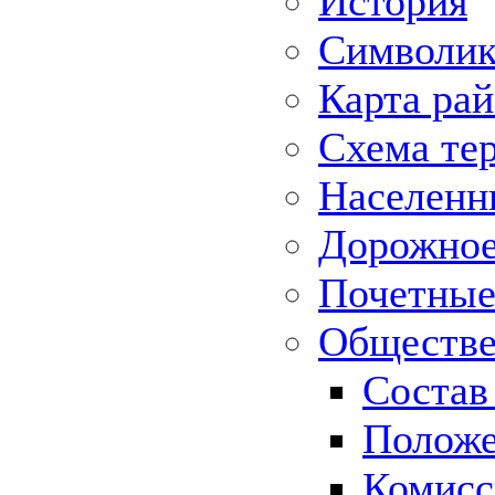
История
Символик
Карта ра
Схема те
Населенн
Дорожное 
Почетные
Обществе
Состав
Положе
Комисс