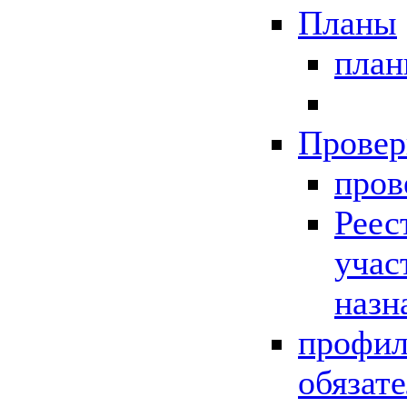
Планы
пла
Провер
пров
Реес
учас
назн
профил
обязат