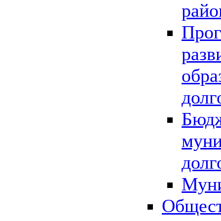
райо
Прог
разв
обра
долг
Бюдж
муни
долг
Мун
Общест