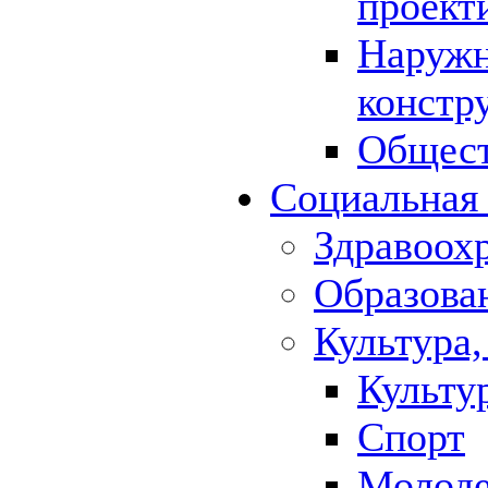
проект
Наружн
констр
Общест
Социальная
Здравоох
Образова
Культура,
Культу
Спорт
Молод