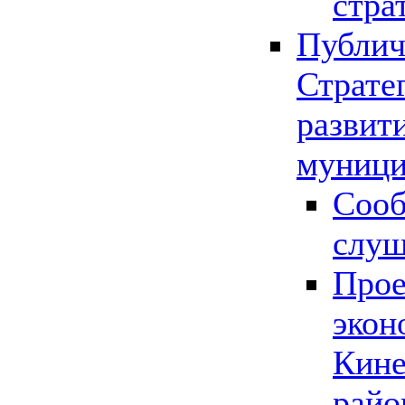
стра
Публич
Страте
развит
муници
Сооб
слу
Прое
экон
Кине
райо