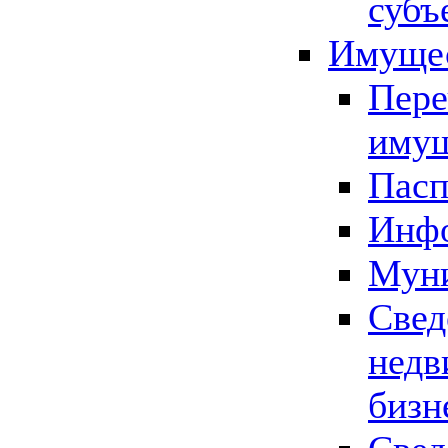
субъ
Имущес
Пере
имущ
Пасп
Инфо
Муни
Свед
недв
бизн