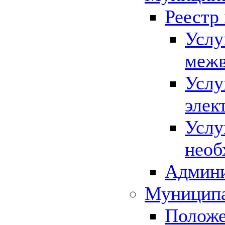
Реестр
Услу
межв
Услу
элек
Услу
необ
Админи
Муниципа
Положе