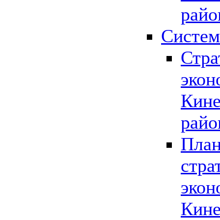
райо
Систем
Стра
экон
Кине
райо
План
стра
экон
Кине