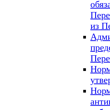
обяз
Пере
из П
Адми
пред
Пере
Норм
утве
Норм
анти