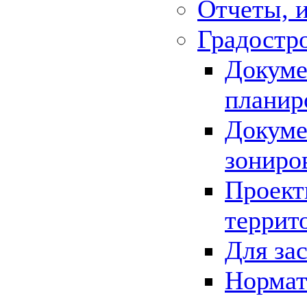
Отчеты, 
Градостр
Докуме
планир
Докуме
зониро
Проект
террит
Для за
Нормат