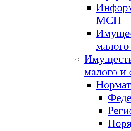
Информ
МСП
Имущес
малого
Имуществ
малого и 
Нормат
Феде
Реги
Поря