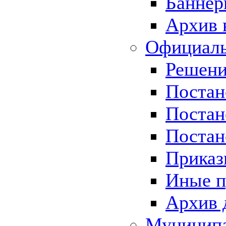
Баннер
Архив 
Официаль
Решени
Постан
Постан
Постан
Приказ
Иные п
Архив 
Муницип