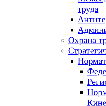
труда
Антите
Админи
Охрана т
Стратеги
Нормат
Феде
Реги
Норм
Кине