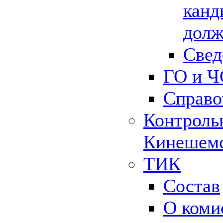
канд
долж
Свед
ГО и Ч
Справо
Контрольн
Кинешемс
ТИК
Состав
О коми