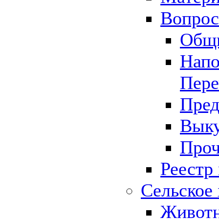
Вопрос 
Общ
Напо
Пере
Пред
Выку
Проч
Реестр
Сельское 
Животн