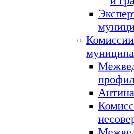
и гр
Экспер
муници
Комиссии
муниципа
Межвед
профил
Антина
Комисс
несове
Межвед