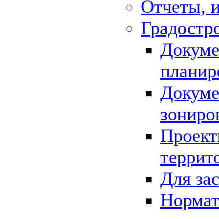
Отчеты, 
Градостр
Докуме
планир
Докуме
зониро
Проект
террит
Для за
Нормат