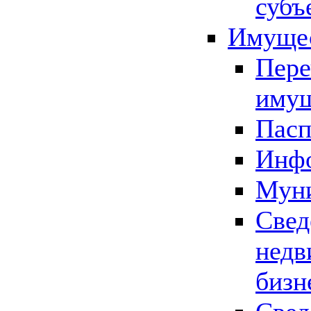
субъ
Имущес
Пере
имущ
Пасп
Инфо
Муни
Свед
недв
бизн