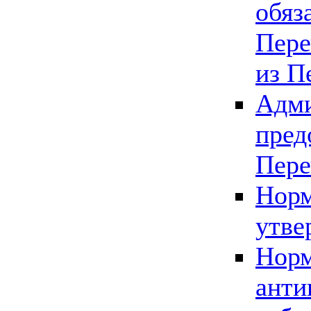
обяз
Пере
из П
Адми
пред
Пере
Норм
утве
Норм
анти