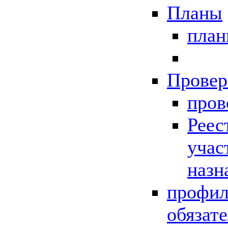
Планы
пла
Провер
пров
Реес
учас
назн
профил
обязат