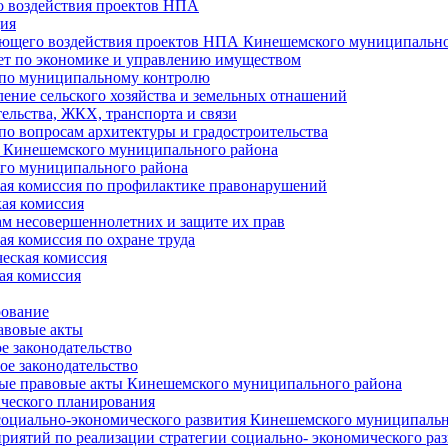
 воздействия проектов НПА
ия
ющего воздействия проектов НПА Кинешемского муниципально
т по экономике и управлению имуществом
 по муниципальному контролю
ение сельского хозяйства и земельных отнашений
ельства, ЖКХ, транспорта и связи
по вопросам архитектуры и градостроительства
 Кинешемского муниципального района
го муниципального района
я комиссия по профилактике правонарушений
ая комиссия
ам несовершеннолетних и защите их прав
я комиссия по охране труда
еская комиссия
ая комиссия
рование
авовые акты
е законодательство
ое законодательство
ые правовые акты Кинешемского муниципального района
ического планирования
социально-экономического развития Кинешемского муниципальн
риятий по реализации стратегии социально- экономического р