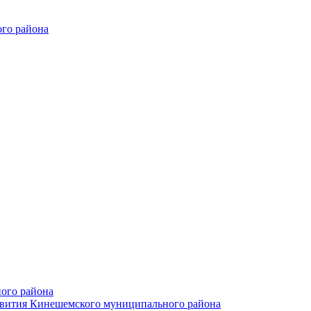
го района
ого района
азвития Кинешемского муниципального района