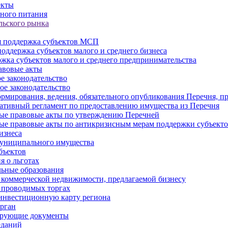
екты
ного питания
льского рынка
 поддержка субъектов МСП
оддержка субъектов малого и среднего бизнеса
жка субъектов малого и среднего предпринимательства
авовые акты
е законодательство
ое законодательство
рмирования, ведения, обязательного опубликования Перечня, п
тивный регламент по предоставлению имущества из Перечня
ые правовые акты по утверждению Перечней
ые правовые акты по антикризисным мерам поддержки субъек
изнеса
муниципального имущества
бъектов
 о льготах
ьные образования
 коммерческой недвижимости, предлагаемой бизнесу
 проводимых торгах
инвестиционную карту региона
рган
ирующие документы
еданий