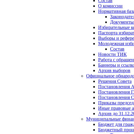
Состав
О комиссии
Нормативная баз
Законодате
Документ
Избирательные 
Паспорта избира
Выборы и рефер
Молодежная изби
Состав
Новости ТИК
Работа с обраще
Баннеры и ссылк
Архив выборов
Официальное обнарод
Решения Совета
Постановления 
Постановления Г
Постановления С
Приказы председ
Иные правовые 
Архив до 31.12.2
Муниципальные фина
Бюджет для граж
Бюджетный проц