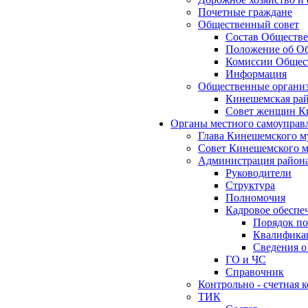
Почетные граждане
Общественный совет
Состав Обществе
Положение об Об
Комиссии Общест
Информация
Общественные органи
Кинешемская рай
Совет женщин К
Органы местного самоуправ
Глава Кинешемского м
Совет Кинешемского м
Администрация район
Руководители
Структура
Полномочия
Кадровое обеспе
Порядок по
Квалификац
Сведения о
ГО и ЧС
Справочник
Контрольно - счетная
ТИК