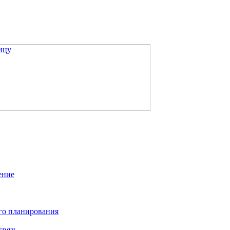
ение
го планирования
связь