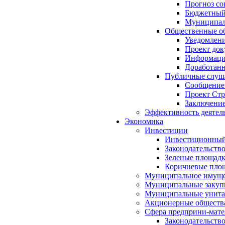
Прогноз со
Бюджетный 
Муниципал
Общественные об
Уведомлени
Проект док
Информация
Доработанн
Публичные слуша
Сообщение
Проект Стр
Заключение
Эффективность деятел
Экономика
Инвестиции
Инвестиционный
Законодательств
Зеленые площад
Коричневые пло
Муниципальное имуще
Муниципальные закуп
Муниципальные унита
Акционерные обществ
Сфера предприни-мате
Законодательств