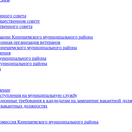
нного совета
щественном совете
венного совета
зации Кинешемского муниципального района
онная организация ветеранов
инешемского муниципального района
ления
униципального района
униципального района
а
чение
ступления на муниципальную службу
ионные требования к кандидатам на замещение вакантной дол
 вакантных должностях
 комиссия Кинешемского муниципального района