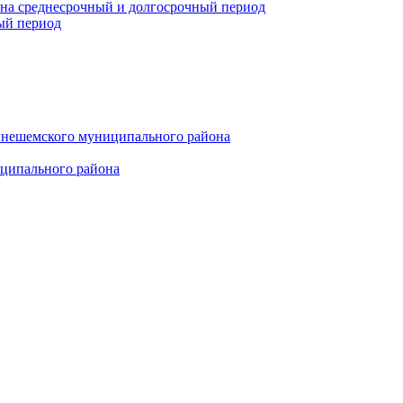
 на среднесрочный и долгосрочный период
ый период
инешемского муниципального района
иципального района