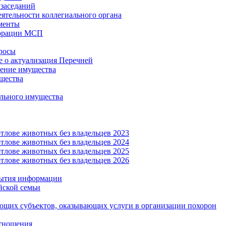
заседаний
еятельности коллегиального органа
менты
орации МСП
росы
 о актуализация Перечней
ение имущества
щества
льного имущества
тлове животных без владельцев 2023
тлове животных без владельцев 2024
тлове животных без владельцев 2025
тлове животных без владельцев 2026
рытия информации
йской семьи
ующих субъектов, оказывающих услуги в организации похорон
тношения