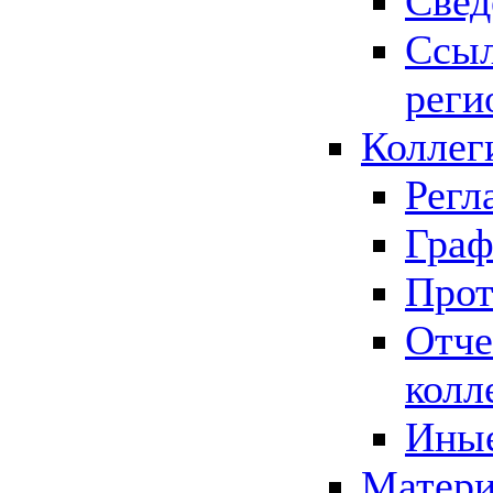
Свед
Ссыл
реги
Коллег
Регл
Граф
Прот
Отче
колл
Иные
Матери