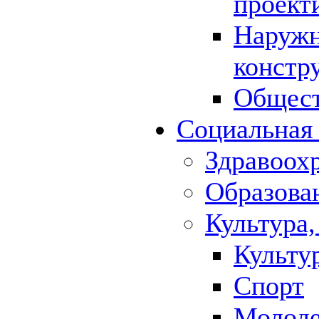
проект
Наружн
констр
Общест
Социальная
Здравоох
Образова
Культура,
Культу
Спорт
Молод