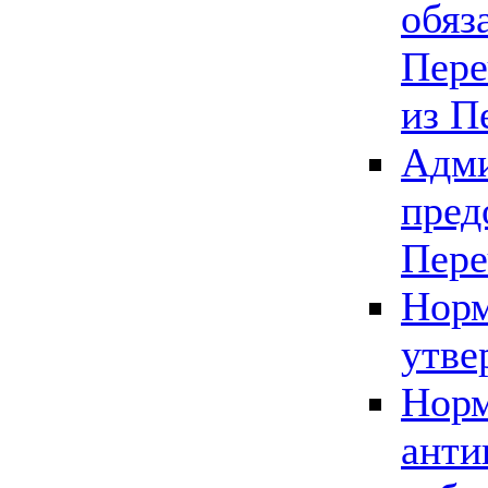
обяз
Пере
из П
Адми
пред
Пере
Норм
утве
Норм
анти