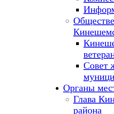
Инфор
Обществе
Кинешемс
Кинеше
ветера
Совет 
муници
Органы мес
Глава Ки
района