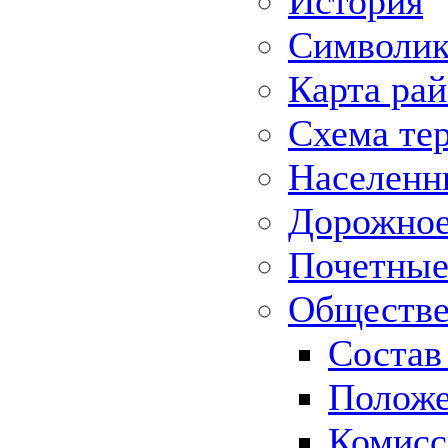
История
Символик
Карта ра
Схема те
Населенн
Дорожное 
Почетные
Обществе
Состав
Положе
Комисс