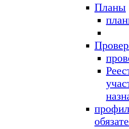
Планы
пла
Провер
пров
Реес
учас
назн
профил
обязат