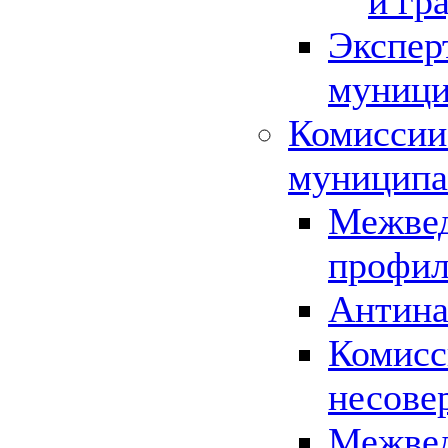
и гр
Экспер
муници
Комиссии
муниципа
Межвед
профил
Антина
Комисс
несове
Межвед