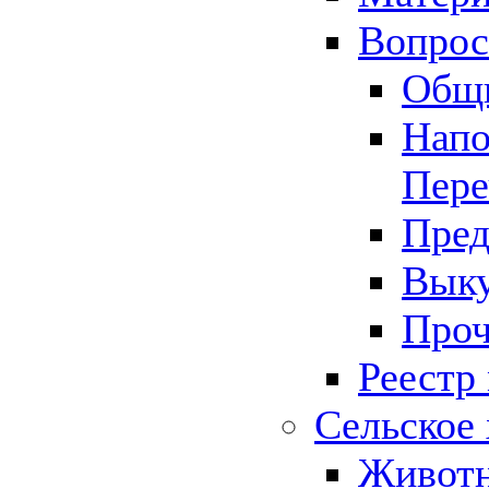
Вопрос 
Общ
Напо
Пере
Пред
Выку
Проч
Реестр
Сельское 
Животн