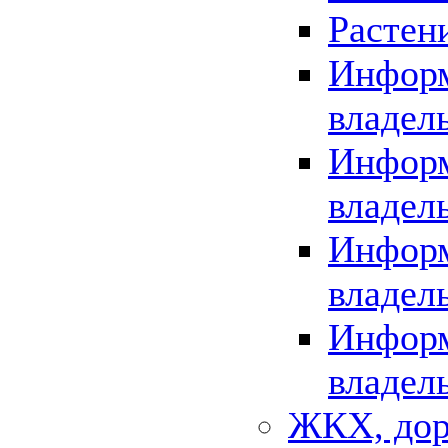
Растен
Информ
владел
Информ
владел
Информ
владел
Информ
владел
ЖКХ, дор