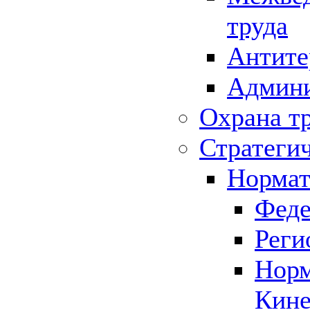
труда
Антите
Админи
Охрана т
Стратеги
Нормат
Феде
Реги
Норм
Кине