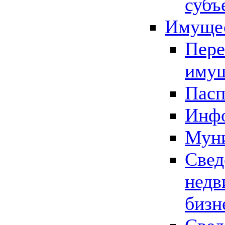
субъ
Имущес
Пере
имущ
Пасп
Инфо
Муни
Свед
недв
бизн