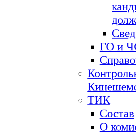
канд
долж
Свед
ГО и Ч
Справо
Контрольн
Кинешемс
ТИК
Состав
О коми