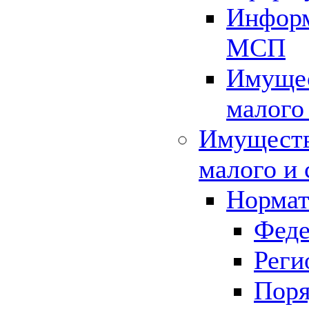
Информ
МСП
Имущес
малого
Имуществ
малого и 
Нормат
Феде
Реги
Поря