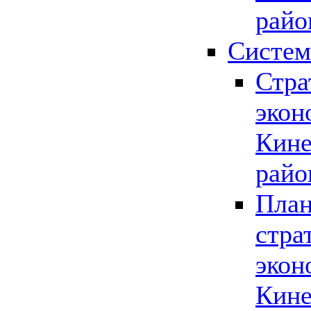
райо
Систем
Стра
экон
Кине
райо
План
стра
экон
Кине