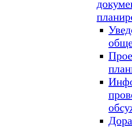
докуме
планир
Увед
обще
Прое
план
Инфо
пров
обсу
Дора