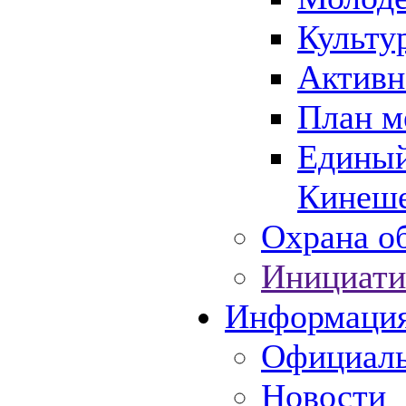
Культу
Активн
План м
Единый
Кинеше
Охрана об
Инициати
Информаци
Официаль
Новости