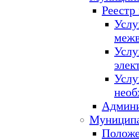
Реестр
Услу
межв
Услу
элек
Услу
необ
Админи
Муниципа
Положе