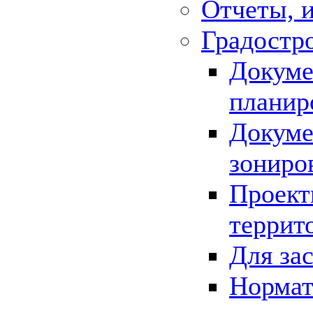
Отчеты, 
Градостр
Докуме
планир
Докуме
зониро
Проект
террит
Для за
Нормат