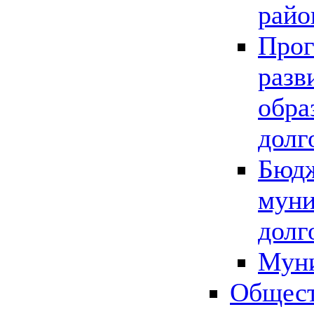
райо
Прог
разв
обра
долг
Бюдж
муни
долг
Мун
Общест