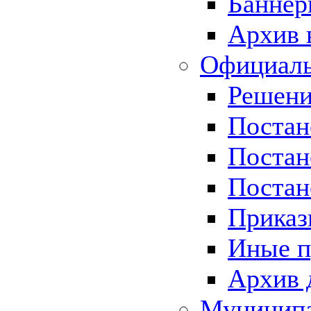
Баннер
Архив 
Официаль
Решени
Постан
Постан
Постан
Приказ
Иные п
Архив 
Муницип