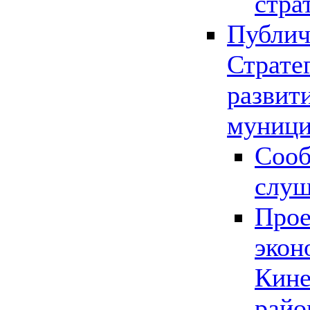
стра
Публич
Страте
развит
муници
Сооб
слу
Прое
экон
Кине
райо