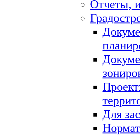
Отчеты, 
Градостр
Докуме
планир
Докуме
зониро
Проект
террит
Для за
Нормат