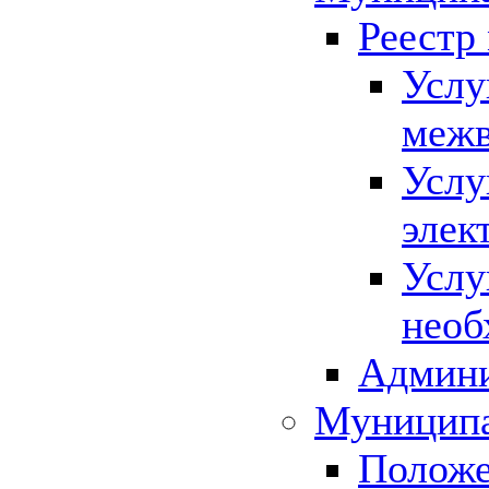
Реестр
Услу
межв
Услу
элек
Услу
необ
Админи
Муниципа
Положе