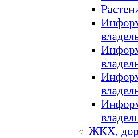
Растен
Информ
владел
Информ
владел
Информ
владел
Информ
владел
ЖКХ, дор