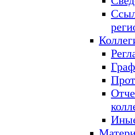
Свед
Ссыл
реги
Коллег
Регл
Граф
Прот
Отче
колл
Иные
Матери