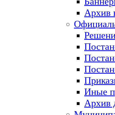
Баннер
Архив 
Официаль
Решени
Постан
Постан
Постан
Приказ
Иные п
Архив 
Муницип