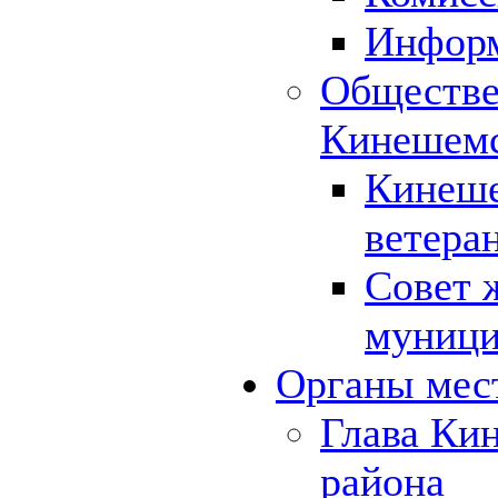
Инфор
Обществе
Кинешемс
Кинеше
ветера
Совет 
муници
Органы мес
Глава Ки
района