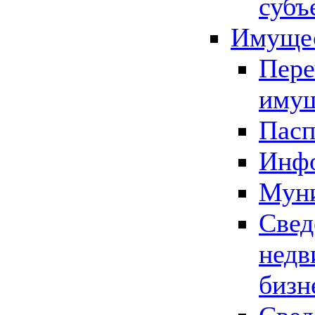
субъ
Имущес
Пере
имущ
Пасп
Инфо
Муни
Свед
недв
бизн