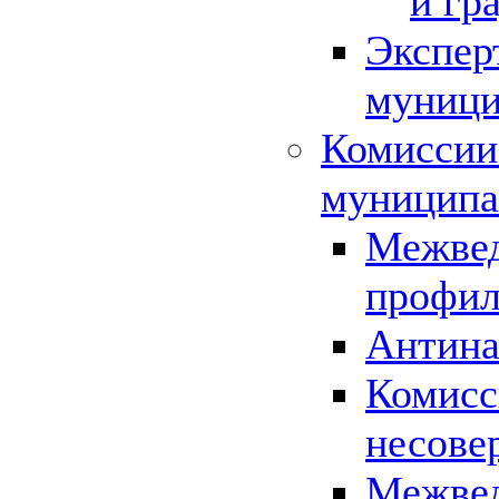
и гр
Экспер
муници
Комиссии
муниципа
Межвед
профил
Антина
Комисс
несове
Межвед