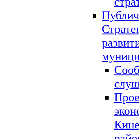
стра
Публич
Страте
развит
муници
Сооб
слу
Прое
экон
Кине
райо