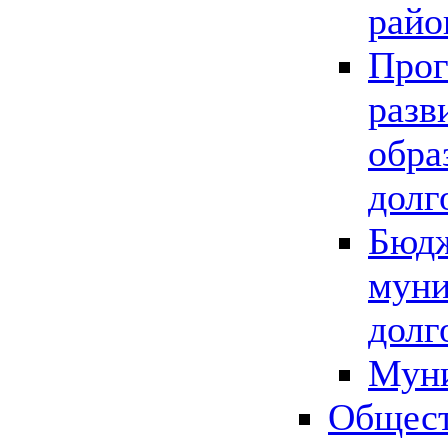
райо
Прог
разв
обра
долг
Бюдж
муни
долг
Мун
Общест