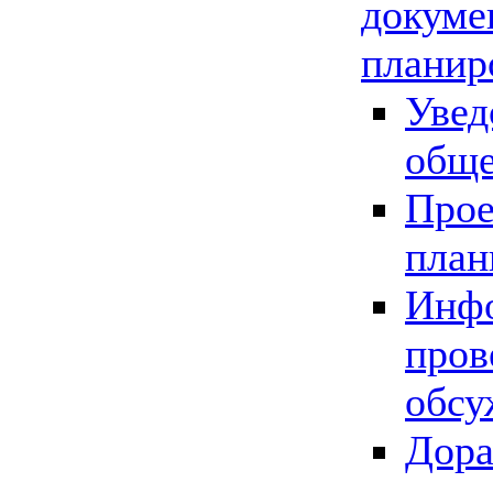
докуме
планир
Увед
обще
Прое
план
Инфо
пров
обсу
Дора