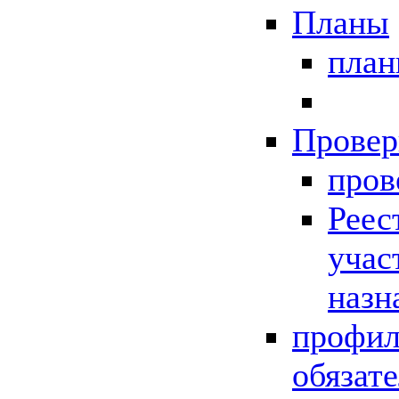
Планы
пла
Провер
пров
Реес
учас
назн
профил
обязат