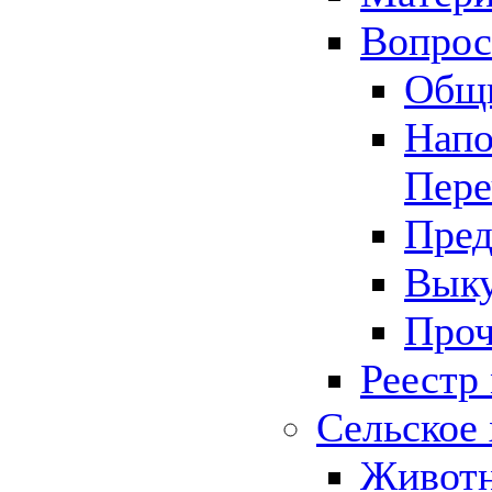
Вопрос 
Общ
Напо
Пере
Пред
Выку
Проч
Реестр
Сельское 
Животн