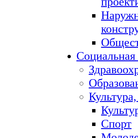
проект
Наружн
констр
Общест
Социальная
Здравоох
Образова
Культура,
Культу
Спорт
Молод