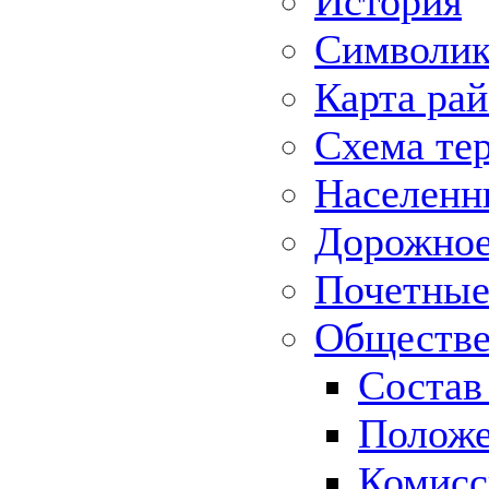
История
Символик
Карта ра
Схема те
Населенн
Дорожное 
Почетные
Обществе
Состав
Положе
Комисс