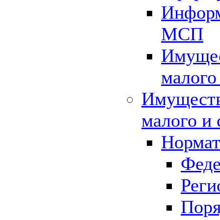
Информ
МСП
Имущес
малого
Имуществ
малого и 
Нормат
Феде
Реги
Поря