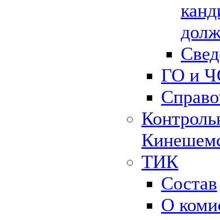
канд
долж
Свед
ГО и Ч
Справо
Контрольн
Кинешемс
ТИК
Состав
О коми