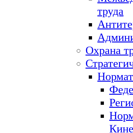
труда
Антите
Админи
Охрана т
Стратеги
Нормат
Феде
Реги
Норм
Кине