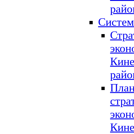
райо
Систем
Стра
экон
Кине
райо
План
стра
экон
Кине