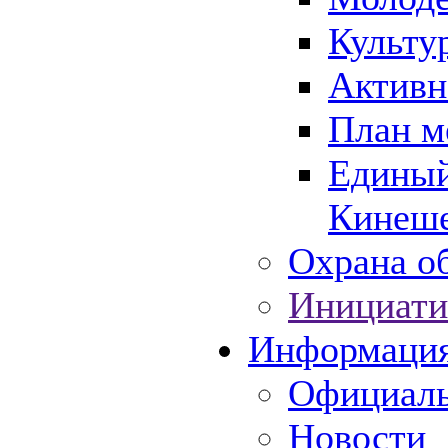
Культу
Активн
План м
Единый
Кинеше
Охрана об
Инициати
Информаци
Официаль
Новости