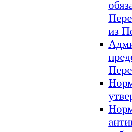
обяз
Пере
из П
Адми
пред
Пере
Норм
утве
Норм
анти