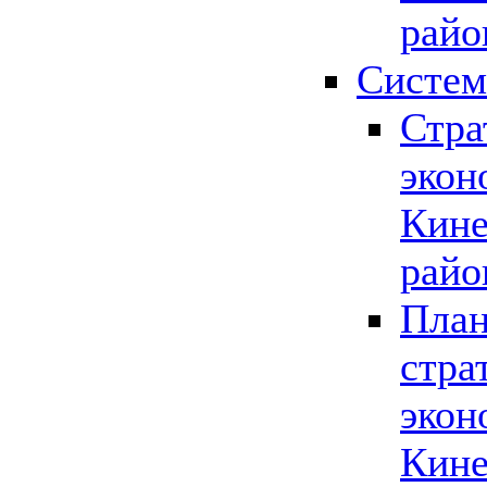
райо
Систем
Стра
экон
Кине
райо
План
стра
экон
Кине