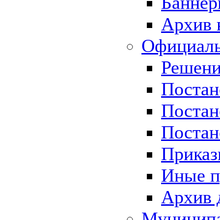
Баннер
Архив 
Официаль
Решени
Постан
Постан
Постан
Приказ
Иные п
Архив 
Муницип