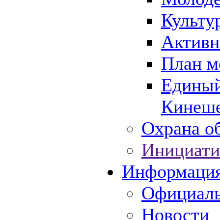
Культу
Активн
План м
Единый
Кинеше
Охрана об
Инициати
Информаци
Официаль
Новости