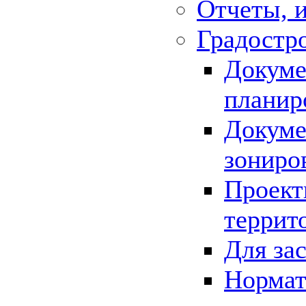
Отчеты, 
Градостр
Докуме
планир
Докуме
зониро
Проект
террит
Для за
Нормат