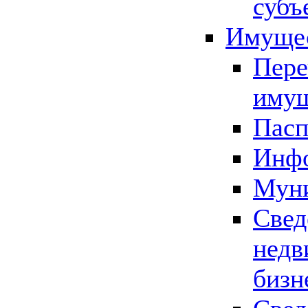
субъ
Имущес
Пере
имущ
Пасп
Инфо
Муни
Свед
недв
бизн