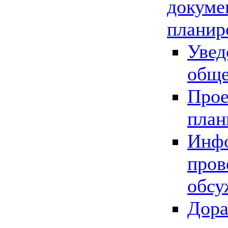
докуме
планир
Увед
обще
Прое
план
Инфо
пров
обсу
Дора