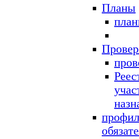
Планы
пла
Провер
пров
Реес
учас
назн
профил
обязат