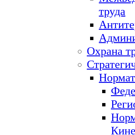
труда
Антите
Админи
Охрана т
Стратеги
Нормат
Феде
Реги
Норм
Кине