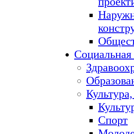
проект
Наружн
констр
Общест
Социальная
Здравоох
Образова
Культура,
Культу
Спорт
Молод