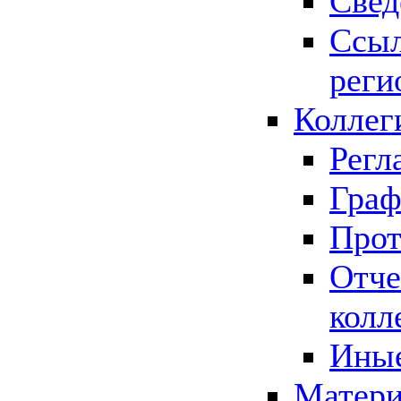
Свед
Ссыл
реги
Коллег
Регл
Граф
Прот
Отче
колл
Иные
Матери