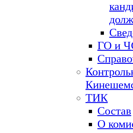
канд
долж
Свед
ГО и Ч
Справо
Контрольн
Кинешемс
ТИК
Состав
О коми