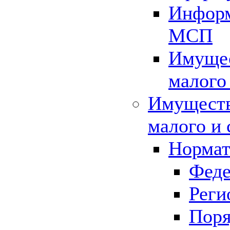
Информ
МСП
Имущес
малого
Имуществ
малого и 
Нормат
Феде
Реги
Поря