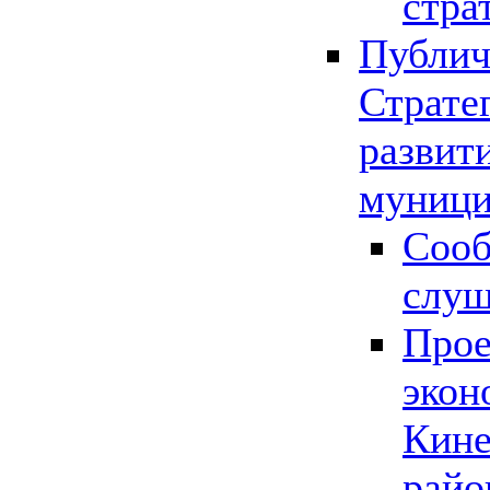
стра
Публич
Страте
развит
муници
Сооб
слу
Прое
экон
Кине
райо