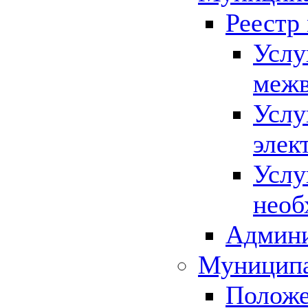
Реестр
Услу
межв
Услу
элек
Услу
необ
Админи
Муниципа
Положе