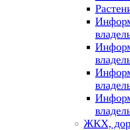
Растен
Информ
владел
Информ
владел
Информ
владел
Информ
владел
ЖКХ, дор