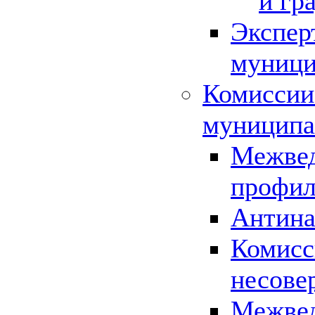
и гр
Экспер
муници
Комиссии
муниципа
Межвед
профил
Антина
Комисс
несове
Межвед