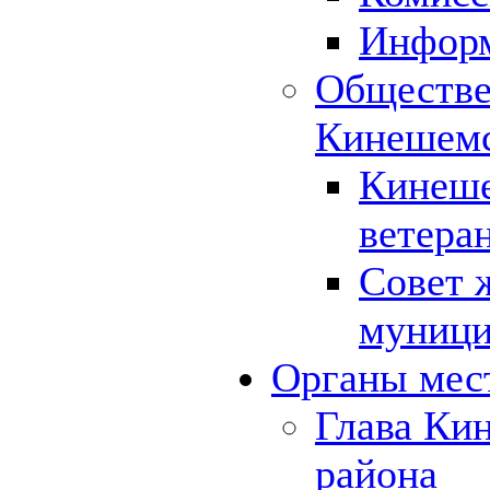
Инфор
Обществе
Кинешемс
Кинеше
ветера
Совет 
муници
Органы мес
Глава Ки
района