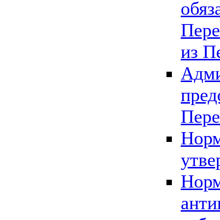
обяз
Пере
из П
Адми
пред
Пере
Норм
утве
Норм
анти