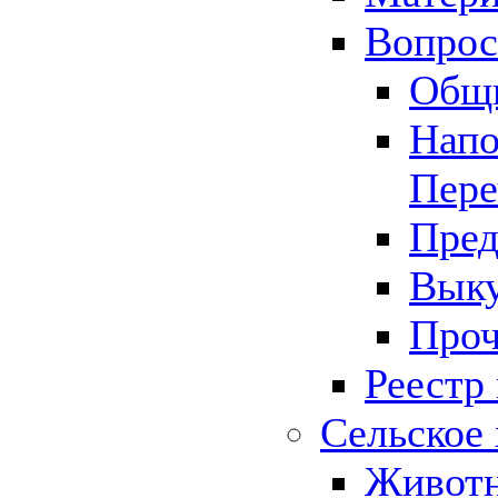
Вопрос 
Общ
Напо
Пере
Пред
Выку
Проч
Реестр
Сельское 
Животн