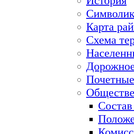
История
Символик
Карта ра
Схема те
Населенн
Дорожное 
Почетные
Обществе
Состав
Положе
Комисс