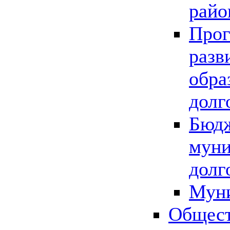
райо
Прог
разв
обра
долг
Бюдж
муни
долг
Мун
Общест