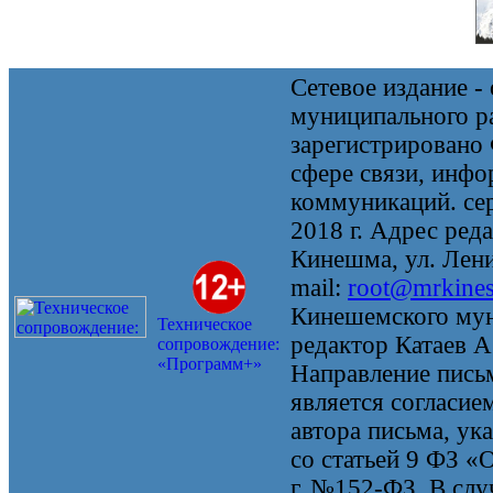
Сетевое издание 
муниципального 
зарегистрировано
сфере связи, инф
коммуникаций. се
2018 г. Адрес реда
Кинешма, ул. Ленин
mail:
root@mrkine
Кинешемского мун
Техническое
редактор Катаев А
сопровождение:
«Программ+»
Направление письм
является согласие
автора письма, ук
со статьей 9 ФЗ «
г. №152-ФЗ. В случ