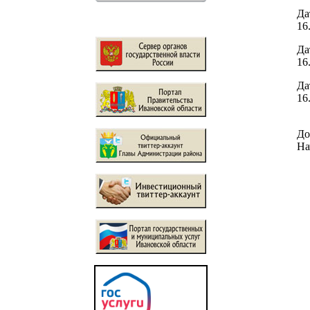
Да
16
Да
16
Да
16
До
На