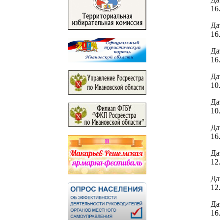
16
Да
16
Да
16
Да
10
Да
10
Да
16
Да
12
Да
12
Да
16