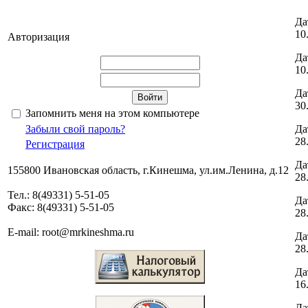
Да
10
Авторизация
Да
10
Да
30
Запомнить меня на этом компьютере
Да
Забыли свой пароль?
28
Регистрация
Да
155800 Ивановская область, г.Кинешма, ул.им.Ленина, д.12
28
Тел.: 8(49331) 5-51-05
Да
Факс: 8(49331) 5-51-05
28
E-mail: root@mrkineshma.ru
Да
28
Да
16
Да