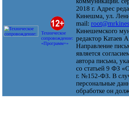
коммуникаций. се
2018 г. Адрес реда
Кинешма, ул. Ленин
mail:
root@mrkine
Кинешемского мун
Техническое
редактор Катаев А
сопровождение:
«Программ+»
Направление письм
является согласие
автора письма, ук
со статьей 9 ФЗ «
г. №152-ФЗ. В случ
персональные данн
обработке он долж