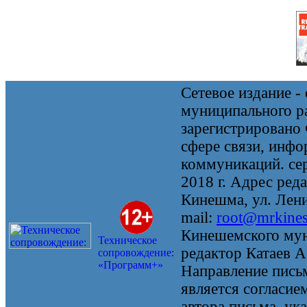
Сетевое издание 
муниципального 
зарегистрировано
сфере связи, инф
коммуникаций. се
2018 г. Адрес реда
Кинешма, ул. Ленин
mail:
root@mrkine
Кинешемского мун
Техническое
редактор Катаев А
сопровождение:
«Программ+»
Направление письм
является согласие
автора письма, ук