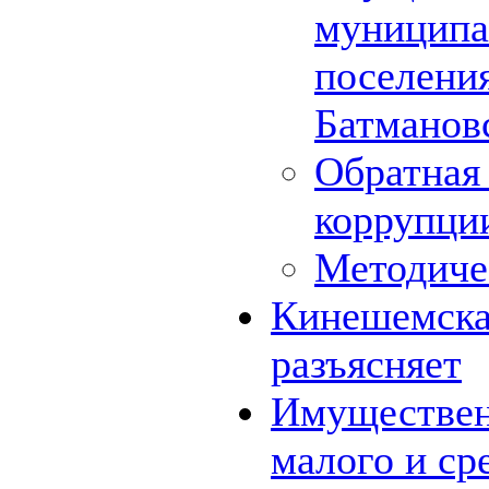
муниципа
поселения
Батмановс
Обратная 
коррупци
Методиче
Кинешемская
разъясняет
Имуществен
малого и ср