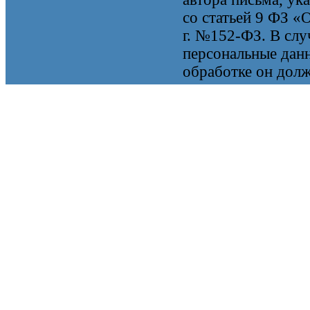
со статьей 9 ФЗ «
г. №152-ФЗ. В случ
персональные данн
обработке он долж