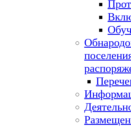
Прот
Вклю
Обуч
Обнародо
поселения
распоряж
Перече
Информац
Деятельн
Размещени