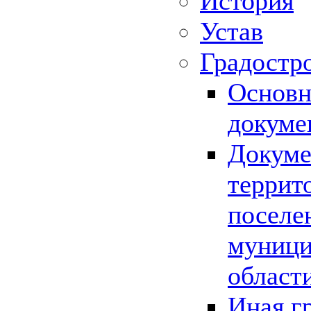
История
Устав
Градостр
Основн
докуме
Докуме
террит
поселе
муници
област
Иная г