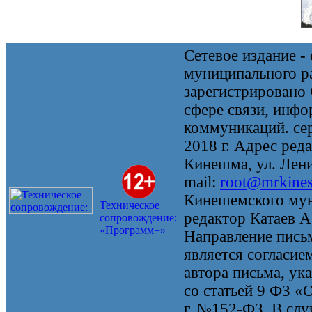
Сетевое издание 
муниципального 
зарегистрировано
сфере связи, инф
коммуникаций. се
2018 г. Адрес реда
Кинешма, ул. Ленин
mail:
root@mrkine
Кинешемского мун
Техническое
редактор Катаев А
сопровождение:
«Программ+»
Направление письм
является согласие
автора письма, ук
со статьей 9 ФЗ «
г. №152-ФЗ. В случ