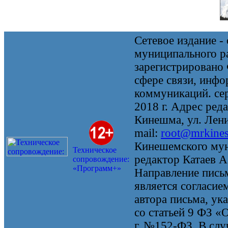
Сетевое издание 
муниципального 
зарегистрировано
сфере связи, инф
коммуникаций. се
2018 г. Адрес реда
Кинешма, ул. Ленин
mail:
root@mrkine
Кинешемского мун
Техническое
редактор Катаев А
сопровождение:
«Программ+»
Направление письм
является согласие
автора письма, ук
со статьей 9 ФЗ «
г. №152-ФЗ. В случ