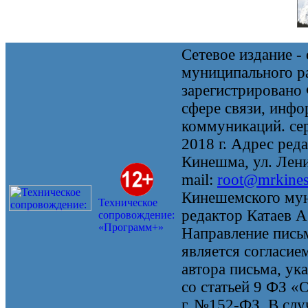
Сетевое издание 
муниципального 
зарегистрировано
сфере связи, инф
коммуникаций. се
2018 г. Адрес реда
Кинешма, ул. Ленин
mail:
root@mrkine
Кинешемского мун
Техническое
редактор Катаев А
сопровождение:
«Программ+»
Направление письм
является согласие
автора письма, ук
со статьей 9 ФЗ «
г. №152-ФЗ. В случ