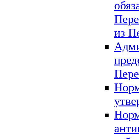
обяз
Пере
из П
Адми
пред
Пере
Норм
утве
Норм
анти