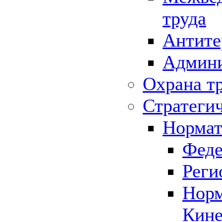
труда
Антите
Админи
Охрана т
Стратеги
Нормат
Феде
Реги
Норм
Кине