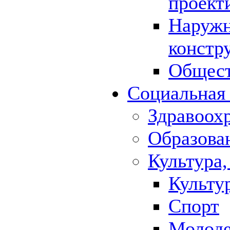
проект
Наружн
констр
Общест
Социальная
Здравоох
Образова
Культура,
Культу
Спорт
Молод