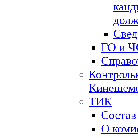
канд
долж
Свед
ГО и Ч
Справо
Контрольн
Кинешемс
ТИК
Состав
О коми