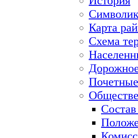
История
Символик
Карта ра
Схема те
Населенн
Дорожное 
Почетные
Обществе
Состав
Положе
Комисс