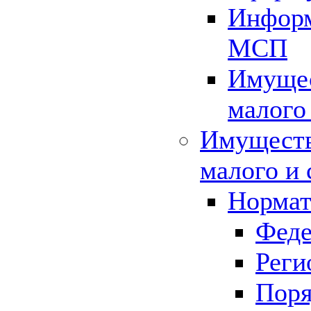
Информ
МСП
Имущес
малого
Имуществ
малого и 
Нормат
Феде
Реги
Поря