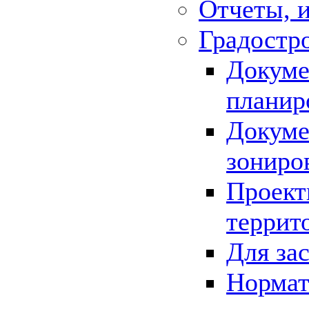
Отчеты, 
Градостр
Докуме
планир
Докуме
зониро
Проект
террит
Для за
Нормат