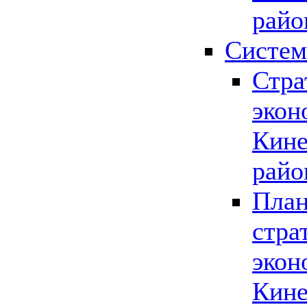
райо
Систем
Стра
экон
Кине
райо
План
стра
экон
Кине