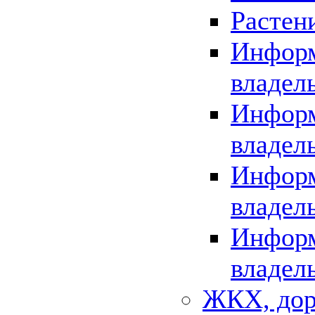
Растен
Информ
владел
Информ
владел
Информ
владел
Информ
владел
ЖКХ, дор