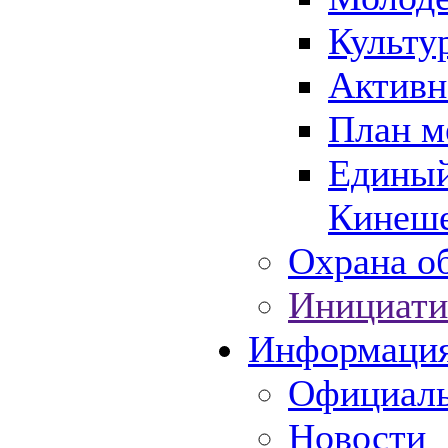
Культу
Активн
План м
Единый
Кинеше
Охрана об
Инициати
Информаци
Официаль
Новости