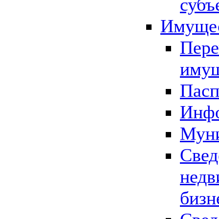
субъ
Имущес
Пере
имущ
Пасп
Инфо
Муни
Свед
недв
бизн