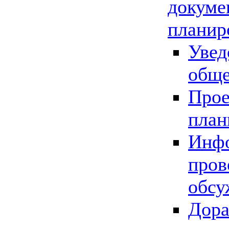
докуме
планир
Увед
обще
Прое
план
Инфо
пров
обсу
Дора