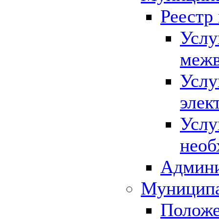
Реестр
Услу
межв
Услу
элек
Услу
необ
Админи
Муниципа
Положе