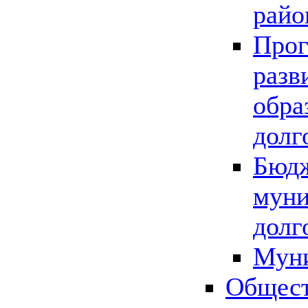
райо
Прог
разв
обра
долг
Бюдж
муни
долг
Мун
Общест