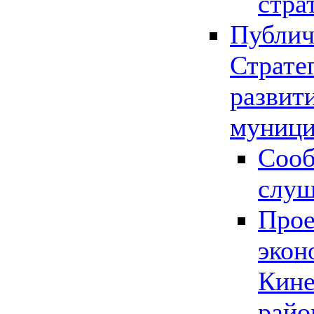
стра
Публич
Страте
развит
муници
Сооб
слу
Прое
экон
Кине
райо