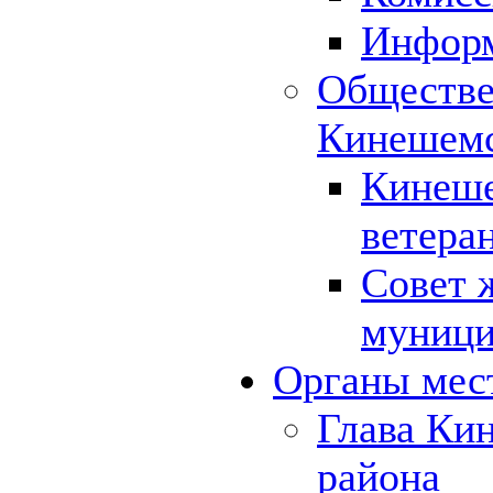
Инфор
Обществе
Кинешемс
Кинеше
ветера
Совет 
муници
Органы мес
Глава Ки
района