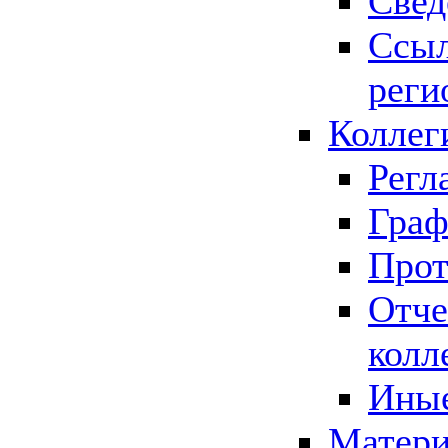
Свед
Ссыл
реги
Коллег
Регл
Граф
Прот
Отче
колл
Иные
Матери