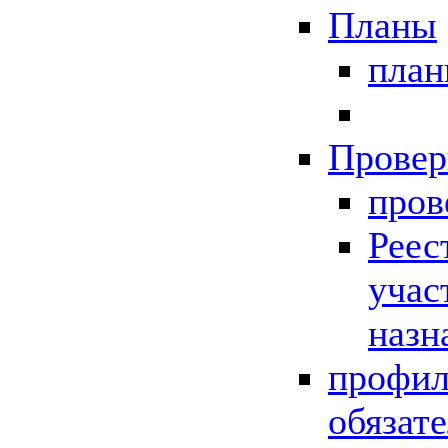
Планы
пла
Провер
пров
Реес
учас
назн
профил
обязат