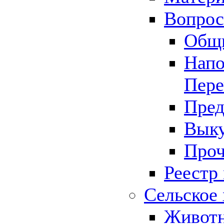
Вопрос 
Общ
Напо
Пере
Пред
Выку
Проч
Реестр
Сельское 
Животн