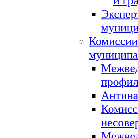
и гр
Экспер
муници
Комиссии
муниципа
Межвед
профил
Антина
Комисс
несове
Межвед