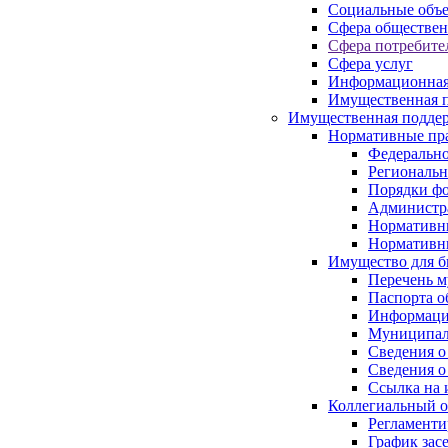
Социальные объ
Сфера обществен
Сфера потребите
Сфера услуг
Информационная
Имущественная п
Имущественная поддер
Нормативные пр
Федерально
Региональн
Порядки фо
Администра
Нормативн
Нормативн
Имущество для б
Перечень 
Паспорта о
Информация
Муниципал
Сведения о
Сведения о
Ссылка на 
Коллегиальный о
Регламент
График зас