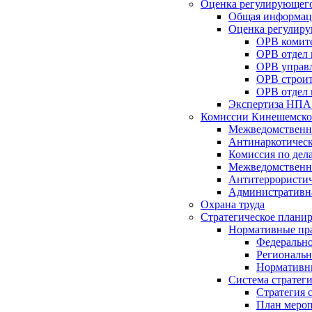
Оценка регулирующего
Общая информац
Оценка регулиру
ОРВ комите
ОРВ отдел
ОРВ управл
ОРВ строит
ОРВ отдел 
Экспертиза НПА
Комиссии Кинешемско
Межведомственна
Антинаркотическ
Комиссия по дел
Межведомственна
Антитеррористич
Административн
Охрана труда
Стратегическое плани
Нормативные пр
Федерально
Региональн
Нормативн
Система стратег
Стратегия 
План мероп