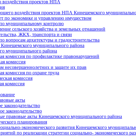
 воздействия проектов НПА
ия
ющего воздействия проектов НПА Кинешемского муниципально
т по экономике и управлению имуществом
 по муниципальному контролю
ение сельского хозяйства и земельных отнашений
ельства, ЖКХ, транспорта и связи
по вопросам архитектуры и градостроительства
 Кинешемского муниципального района
го муниципального района
я комиссия по профилактике правонарушений
ая комиссия
ам несовершеннолетних и защите их прав
я комиссия по охране труда
еская комиссия
ая комиссия
рование
авовые акты
е законодательство
ое законодательство
ые правовые акты Кинешемского муниципального района
ического планирования
социально-экономического развития Кинешемского муниципальн
риятий по реализации стратегии социально- экономического р