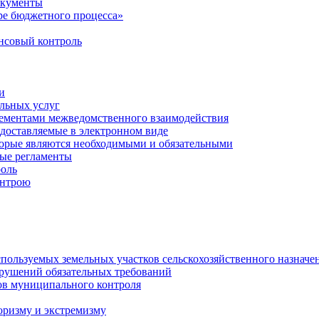
окументы
е бюджетного процесса»
совый контроль
и
льных услуг
лементами межведомственного взаимодействия
едоставляемые в электронном виде
торые являются необходимыми и обязательными
ые регламенты
оль
онтрою
спользуемых земельных участков сельскохозяйственного назначе
рушений обязательных требований
ов муниципального контроля
оризму и экстремизму