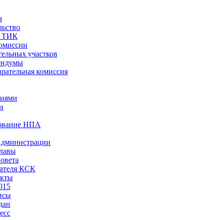
а
льство
ы ТИК
комиссии
тельных участков
ендумы
рательная комиссия
ниями
и
ование НПА
Администрации
лавы
овета
ателя КСК
акты
015
нсы
дан
есс