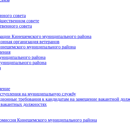
нного совета
щественном совете
венного совета
зации Кинешемского муниципального района
онная организация ветеранов
инешемского муниципального района
ления
униципального района
униципального района
а
чение
ступления на муниципальную службу
ионные требования к кандидатам на замещение вакантной дол
 вакантных должностях
 комиссия Кинешемского муниципального района