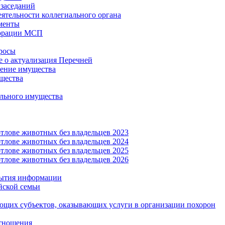
заседаний
еятельности коллегиального органа
менты
орации МСП
росы
 о актуализация Перечней
ение имущества
щества
льного имущества
тлове животных без владельцев 2023
тлове животных без владельцев 2024
тлове животных без владельцев 2025
тлове животных без владельцев 2026
рытия информации
йской семьи
ующих субъектов, оказывающих услуги в организации похорон
тношения