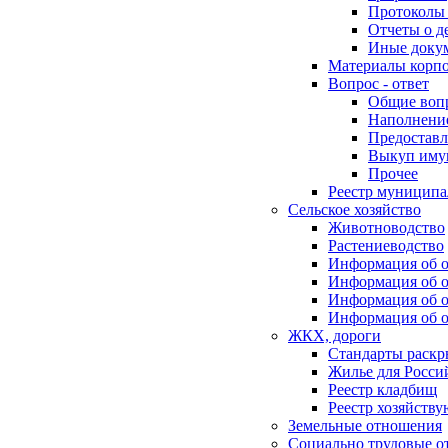
Протоколы 
Отчеты о д
Иные доку
Материалы корп
Вопрос - ответ
Общие воп
Наполнение
Предоставл
Выкуп иму
Прочее
Реестр муниципа
Сельское хозяйство
Животноводство
Растениеводство
Информация об о
Информация об о
Информация об о
Информация об о
ЖКХ, дороги
Стандарты раск
Жилье для Росси
Реестр кладбищ
Реестр хозяйств
Земельные отношения
Социально трудовые о