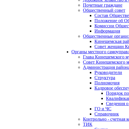
Почетные граждане
Общественный совет
Состав Обществе
Положение об Об
Комиссии Общест
Информация
Общественные органи
Кинешемская рай
Совет женщин К
Органы местного самоуправ
Глава Кинешемского м
Совет Кинешемского м
Администрация район
Руководители
Структура
Полномочия
Кадровое обеспе
Порядок по
Квалификац
Сведения о
ГО и ЧС
Справочник
Контрольно - счетная
ТИК