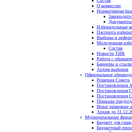
Состав
О комиссии
Нормативная баз
Законодате
Документ
Избирательные 
Паспорта избира
Выборы и рефер
Молодежная изби
Состав
Новости ТИК
Работа с обраще
Баннеры и ссылк
Архив выборов
Официальное обнарод
Решения Совета
Постановления 
Постановления Г
Постановления С
Приказы председ
Иные правовые 
Архив до 31.12.2
Муниципальные фина
Бюджет для граж
Бюджетный проц