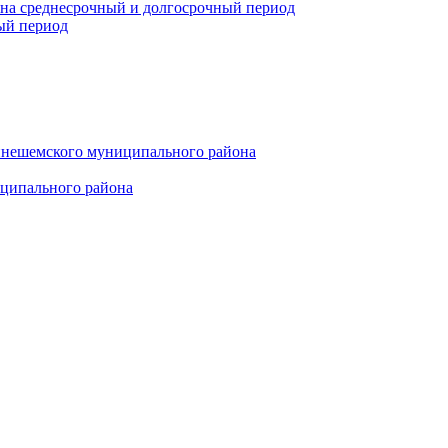
 на среднесрочный и долгосрочный период
ый период
инешемского муниципального района
иципального района