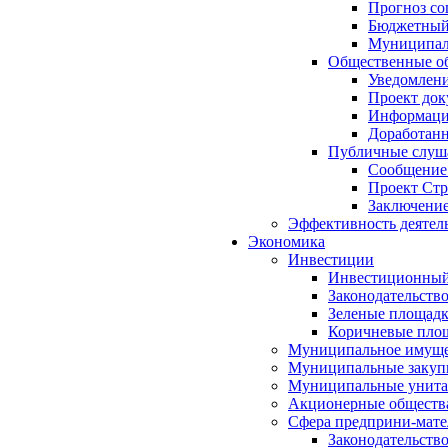
Прогноз со
Бюджетный 
Муниципал
Общественные об
Уведомлени
Проект док
Информация
Доработанн
Публичные слуша
Сообщение
Проект Стр
Заключение
Эффективность деятел
Экономика
Инвестиции
Инвестиционный
Законодательств
Зеленые площад
Коричневые пло
Муниципальное имуще
Муниципальные закуп
Муниципальные унита
Акционерные обществ
Сфера предприни-мате
Законодательств