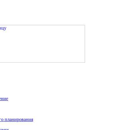
ение
го планирования
связь