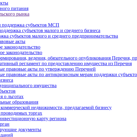
екты
ного питания
льского рынка
 поддержка субъектов МСП
оддержка субъектов малого и среднего бизнеса
жка субъектов малого и среднего предпринимательства
авовые акты
е законодательство
ое законодательство
рмирования, ведения, обязательного опубликования Перечня, п
тивный регламент по предоставлению имущества из Перечня
ые правовые акты по утверждению Перечней
ые правовые акты по антикризисным мерам поддержки субъек
изнеса
муниципального имущества
бъектов
 о льготах
ьные образования
 коммерческой недвижимости, предлагаемой бизнесу
 проводимых торгах
инвестиционную карту региона
рган
ирующие документы
еданий