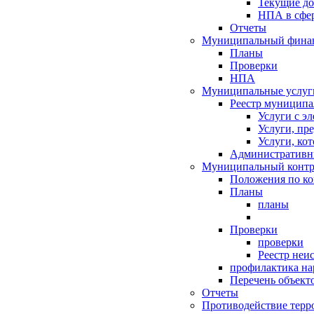
Текущие д
НПА в сфер
Отчеты
Муниципальный финан
Планы
Проверки
НПА
Муниципальные услуг
Реестр муниципа
Услуги с э
Услуги, пр
Услуги, ко
Административн
Муниципальный контр
Положения по к
Планы
планы
Проверки
проверки
Реестр неи
профилактика на
Перечень объект
Отчеты
Противодействие терр