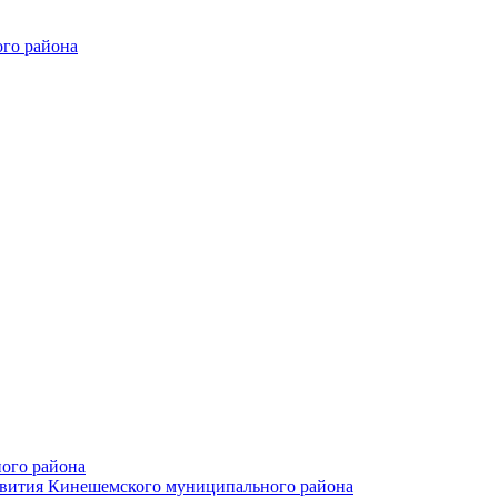
го района
ого района
азвития Кинешемского муниципального района