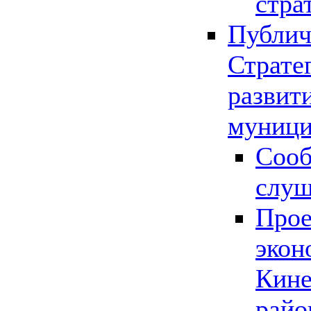
стра
Публич
Страте
развит
муници
Сооб
слу
Прое
экон
Кине
райо