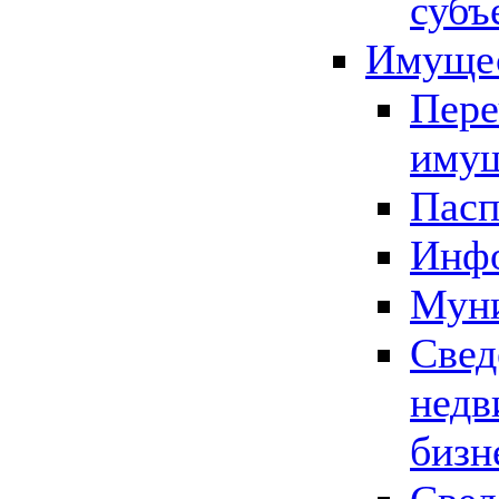
субъ
Имущес
Пере
имущ
Пасп
Инфо
Муни
Свед
недв
бизн