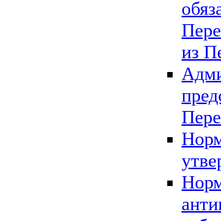
обяз
Пере
из П
Адми
пред
Пере
Норм
утве
Норм
анти