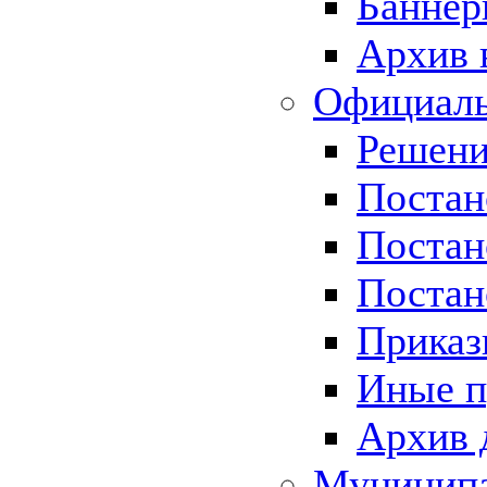
Баннер
Архив 
Официаль
Решени
Постан
Постан
Постан
Приказ
Иные п
Архив 
Муницип