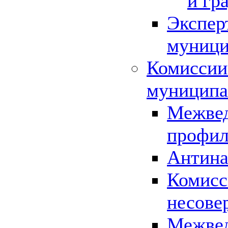
и гр
Экспер
муници
Комиссии
муниципа
Межвед
профил
Антина
Комисс
несове
Межвед