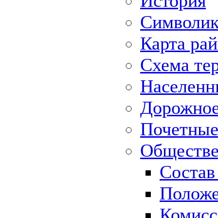
История
Символик
Карта ра
Схема те
Населенн
Дорожное 
Почетные
Обществе
Состав
Положе
Комисс