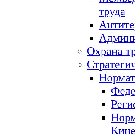
труда
Антите
Админи
Охрана т
Стратеги
Нормат
Феде
Реги
Норм
Кине