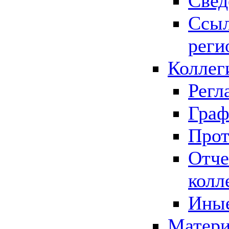
Свед
Ссыл
реги
Коллег
Регл
Граф
Прот
Отче
колл
Иные
Матери