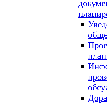
докуме
планир
Увед
обще
Прое
план
Инфо
пров
обсу
Дора