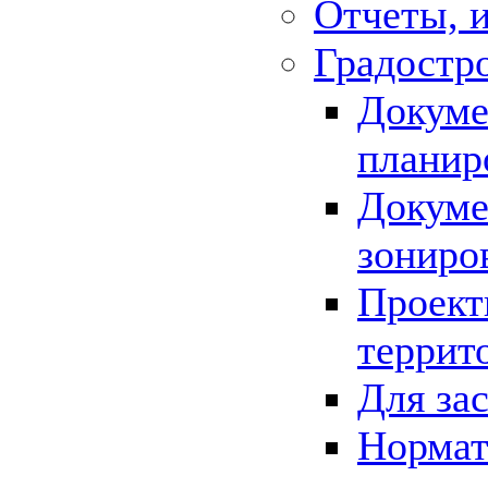
Отчеты, 
Градостр
Докуме
планир
Докуме
зониро
Проект
террит
Для за
Нормат