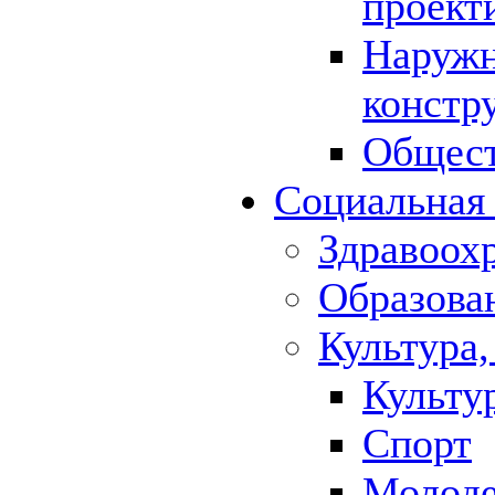
проект
Наружн
констр
Общест
Социальная
Здравоох
Образова
Культура,
Культу
Спорт
Молод