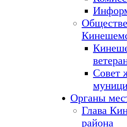
Инфор
Обществе
Кинешемс
Кинеше
ветера
Совет 
муници
Органы мес
Глава Ки
района