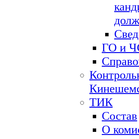
канд
долж
Свед
ГО и Ч
Справо
Контрольн
Кинешемс
ТИК
Состав
О коми