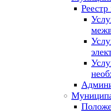
Реестр
Услу
межв
Услу
элек
Услу
необ
Админи
Муниципа
Положе