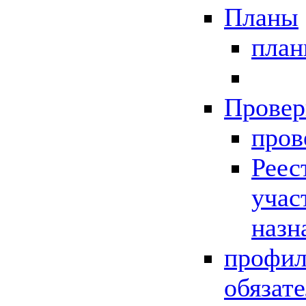
Планы
пла
Провер
пров
Реес
учас
назн
профил
обязат