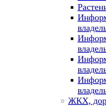
Растен
Информ
владел
Информ
владел
Информ
владел
Информ
владел
ЖКХ, дор