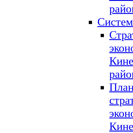
райо
Систем
Стра
экон
Кине
райо
План
стра
экон
Кине