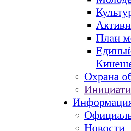
Культу
Активн
План м
Единый
Кинеше
Охрана об
Инициати
Информаци
Официаль
Новости