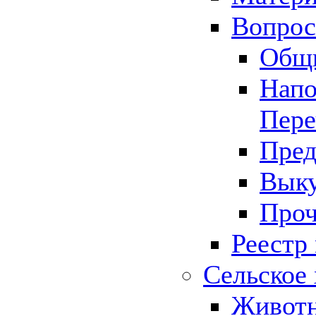
Вопрос 
Общ
Напо
Пере
Пред
Выку
Проч
Реестр
Сельское 
Животн