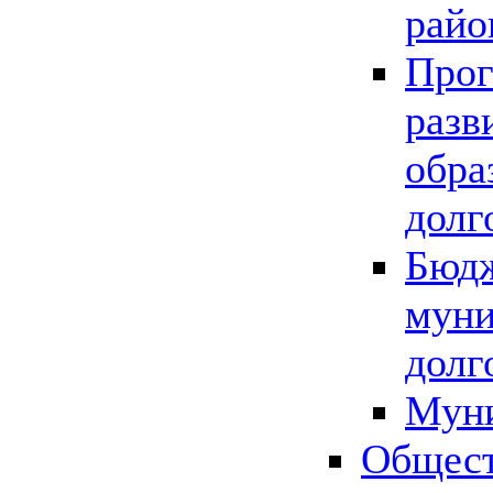
райо
Прог
разв
обра
долг
Бюдж
муни
долг
Мун
Общест