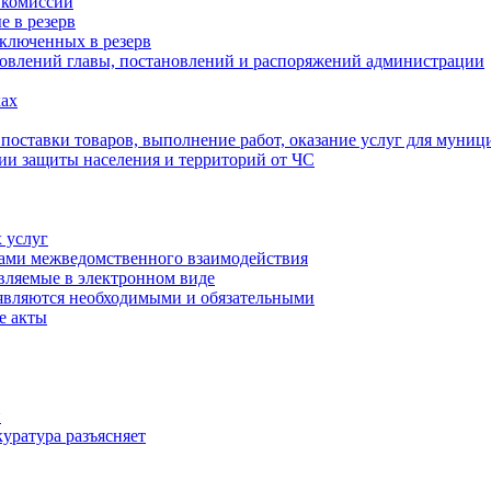
 комиссии
 в резерв
ключенных в резерв
овлений главы, постановлений и распоряжений администрации
ах
 поставки товаров, выполнение работ, оказание услуг для муни
ии защиты населения и территорий от ЧС
 услуг
тами межведомственного взаимодействия
авляемые в электронном виде
 являются необходимыми и обязательными
е акты
и
уратура разъясняет