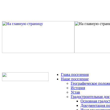
Глава поселения
Наше поселение
Географическое полож
История
Устав
Градостроительная до
Основная градос
Документация по
Иная градострои