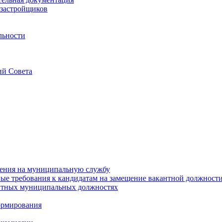
застройщиков
льности
ий Совета
ения на муниципальную службу
е требования к кандидатам на замещение вакантной должност
нтных муниципальных должностях
ормирования