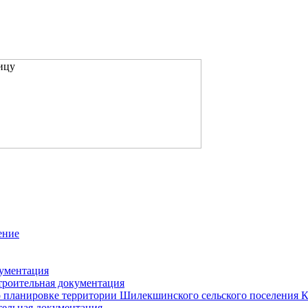
ение
кументация
троительная документация
 планировке территории Шилекшинского сельского поселения 
тельная документация