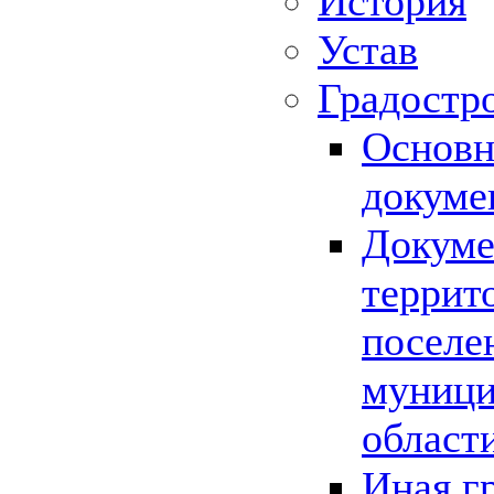
История
Устав
Градостр
Основн
докуме
Докуме
террит
поселе
муници
област
Иная г