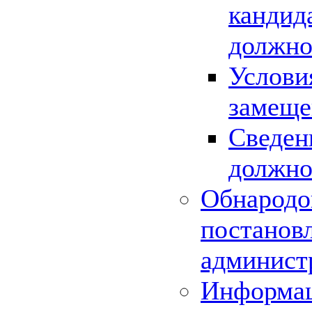
кандид
должно
Услови
замеще
Сведен
должно
Обнародо
постанов
админист
Информац