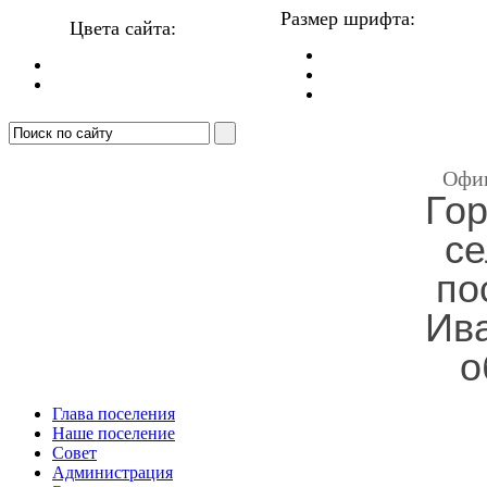
Размер шрифта:
Цвета сайта:
Офи
Гор
се
по
Ив
о
Глава поселения
Наше поселение
Совет
Администрация