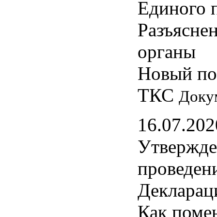
Единого п
Разъясне
органы
Новый по
ТКС
Доку
16.07.202
Утвержде
проведен
Декларац
Как поме