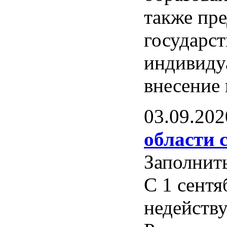
также пр
государс
индивиду
внесение
03.09.202
области 
Заполнит
С 1 сент
недейств