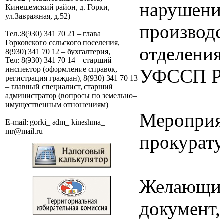
нарушений
Кинешемский район, д. Горки,
ул.Завражная, д.52)
производ
Тел.:8(930) 341 70 21 – глава
Горковского сельского поселения,
отделени
8(930) 341 70 12 – бухгалтерия,
Тел: 8(930) 341 70 14 – старший
инспектор (оформление справок,
УФССП Ро
регистрация граждан), 8(930) 341 70 13
– главный специалист, старший
администратор (вопросы по земельно–
имущественным отношениям)
Мероприя
E-mail: gorki_ adm_ kineshma_
mr@mail.ru
прокурату
Желающим
документ