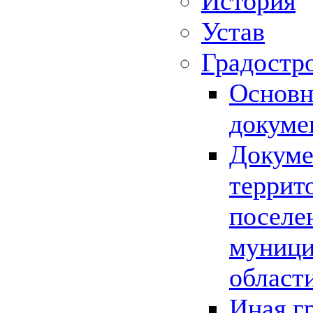
История
Устав
Градостр
Основн
докуме
Докуме
террит
поселе
муници
област
Иная г