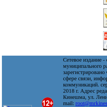
Сетевое издание 
муниципального 
зарегистрировано
сфере связи, инф
коммуникаций. се
2018 г. Адрес реда
Кинешма, ул. Ленин
mail:
root@mrkine