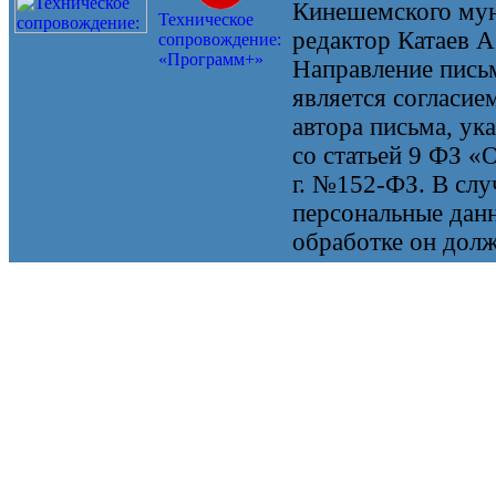
Кинешемского мун
Техническое
редактор Катаев А
сопровождение:
«Программ+»
Направление письм
является согласие
автора письма, ук
со статьей 9 ФЗ «
г. №152-ФЗ. В случ
персональные данн
обработке он долж