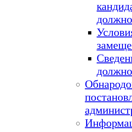
кандид
должно
Услови
замеще
Сведен
должно
Обнародо
постанов
админист
Информац