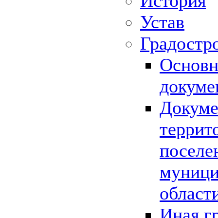
История
Устав
Градостр
Основн
докуме
Докуме
террит
поселе
муници
област
Иная г