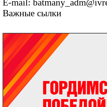
E-mail: batmany_adm@ivre
Важные сылки