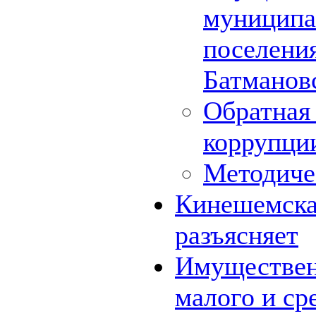
муниципа
поселения
Батмановс
Обратная 
коррупци
Методиче
Кинешемская
разъясняет
Имуществен
малого и ср