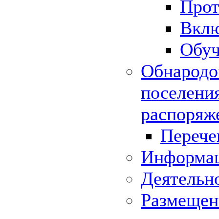
Прот
Вклю
Обуч
Обнародо
поселения
распоряж
Перече
Информац
Деятельн
Размещени