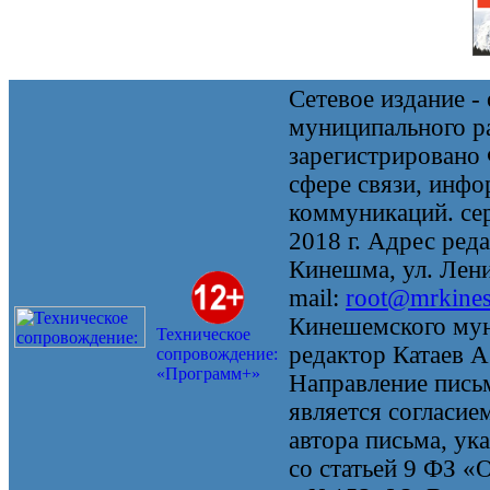
Сетевое издание 
муниципального 
зарегистрировано
сфере связи, инф
коммуникаций. се
2018 г. Адрес реда
Кинешма, ул. Ленин
mail:
root@mrkine
Кинешемского мун
Техническое
редактор Катаев А
сопровождение:
«Программ+»
Направление письм
является согласие
автора письма, ук
со статьей 9 ФЗ «