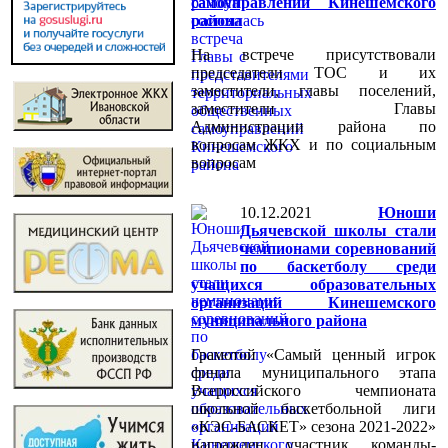
самоуправлений Кинешемского
района
На встрече присутствовали
председатели ТОС и их
заместители, главы поселений,
заместители Главы
Администрации района по
вопросам ЖКХ и по социальным
вопросам
10.12.2021
Юноши
Дьячевской школы стали
чемпионами соревнований
по баскетболу среди
учащихся образовательных
организаций Кинешемского
муниципального района
Грамотой «Самый ценный игрок
финала муниципального этапа
Всероссийского чемпионата
школьной баскетбольной лиги
«КЭС-БАСКЕТ» сезона 2021-2022»
награжден участник команды-