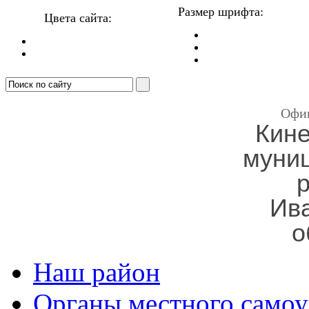
Размер шрифта:
Цвета сайта:
Офи
Кин
муни
Ив
о
Наш район
Органы местного самоу