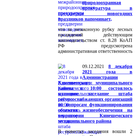
природоохранная
прокуратура в
преддверии новогодних
праздников напоминает,
что за незаконную рубку лесных
насаждений действующим
законодательством ст. 8.28 КоАП
РФ предусмотрена
административная ответственность
09.12.2021
8 декабря
2021 года в
Администрации
Кинешемского муниципального
района в 10:00 состоялось
плановое заседание штаба
ресурсоснабжающих организаций
по вопросам функционирования
объектов жизнеобеспечения на
территории Кинешемского
муниципального района
В повестку заседания вошли 2