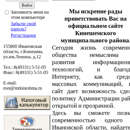
Мы искренне рады
Запомнить меня на
этом компьютере
приветствовать Вас на
Забыли свой
официальном сайте
пароль?
Кинешемского
Регистрация
муниципального района
155800 Ивановская
Сегодня жизнь современн
область, г.Кинешма,
общества немыслима 
ул.им.Ленина, д.12
развития информацион
Тел.: 8(49331) 5-51-05
технологий, и благод
Факс: 8(49331) 5-51-05
Интернету, как средс
массовых коммуникаций, 
E-mail:
root@mrkineshma.ru
сайт дает возможность сде
политику Администрации ра
открытой и прозрачной.
Здесь вы сможете позн
современностью одного
Ивановской области, найде