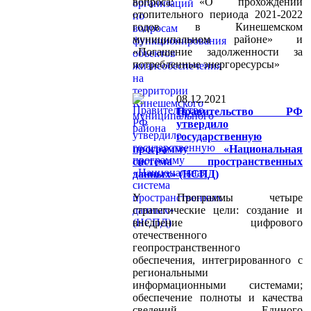
вопроса: «О прохождении
отопительного периода 2021-2022
годов в Кинешемском
муниципальном районе» и
«Погашение задолженности за
потребленные энергоресурсы»
08.12.2021
Правительство РФ
утвердило
государственную
программу «Национальная
система пространственных
данных» (НСПД)
У Программы четыре
стратегические цели: создание и
внедрение цифрового
отечественного
геопространственного
обеспечения, интегрированного с
региональными
информационными системами;
обеспечение полноты и качества
сведений Единого