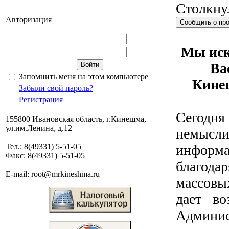
Столкну
Авторизация
Сообщить о пр
Мы иск
Ва
Запомнить меня на этом компьютере
Кине
Забыли свой пароль?
Регистрация
Сегодня
155800 Ивановская область, г.Кинешма,
ул.им.Ленина, д.12
немы
Тел.: 8(49331) 5-51-05
информ
Факс: 8(49331) 5-51-05
благода
E-mail: root@mrkineshma.ru
массов
дает во
Админи