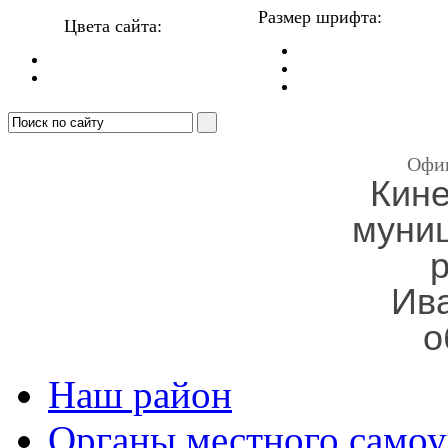
Размер шрифта:
Цвета сайта:
Офи
Кин
муни
Ив
о
Наш район
Органы местного самоу