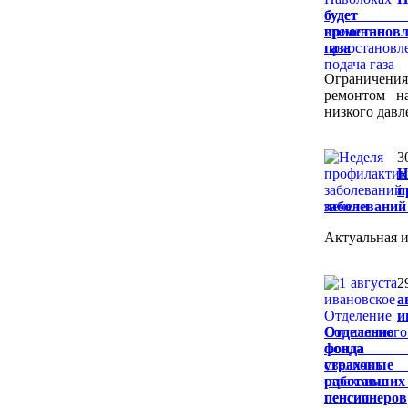
будет 
приостанов
газа
Ограничени
ремонтом на
низкого давл
3
Н
п
заболеваний
Актуальная 
2
а
и
Отделение 
фонда 
страхов
работавших
пенсионеров