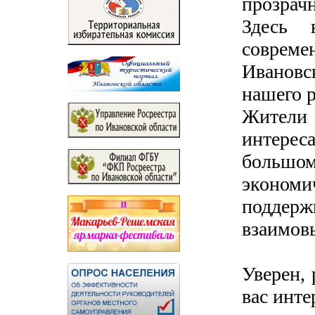
прозрач
Здесь 
соврем
Ивановс
нашего р
Жители 
интерес
большом
эконом
поддер
взаимов
Уверен,
вас инте