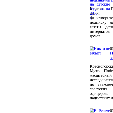
издания на 
Клиенты П
могут 
благотворит
подписку н
газеты дет
интернато
домов.
0
з
Красногор
Музея Побе
масштабный
исследовате
по увекове
советски
офицеров,
нацистских л
0