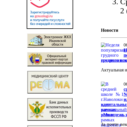
С
2
Новости
0
Н
п
грудного вс
Актуальная 
0
с
№
и
капитальн
рамках 
«Молодежь и
За почти ве