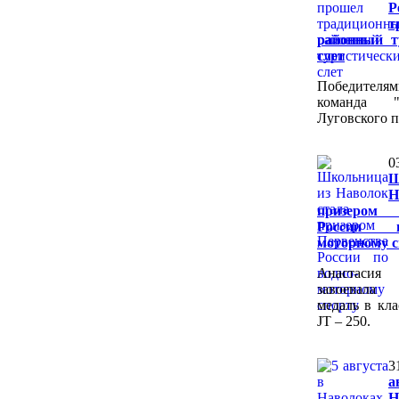
Р
т
районный т
слет
Победите
команда 
Луговского п
0
Ш
Н
призером 
России 
моторному с
Анастаси
завоевала
медаль в кла
JT – 250.
3
Н