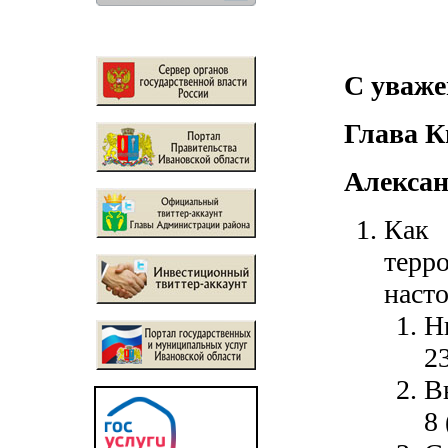
С уваж
Глава К
Алексан
Как
терр
наст
Н
2
В
8