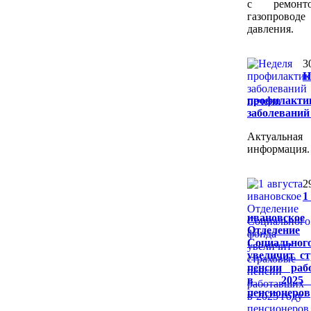
с ремон
газопроводе
давления.
3
Н
профилакти
заболеваний
Актуальная
информация.
2
1
ивановское
Отделение
Социальног
увеличит с
пенсии раб
в 2025
пенсионеров