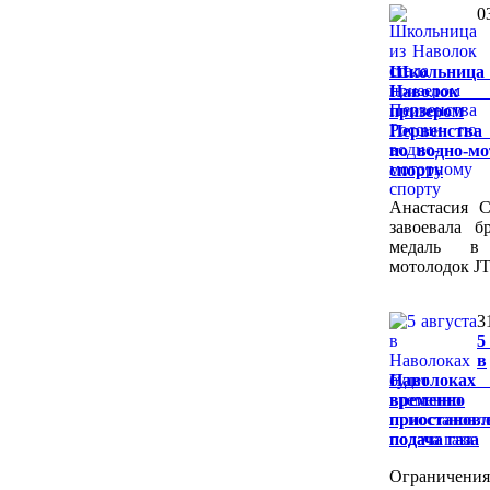
0
Школьни
Наволок
призером
Первенства
по водно-м
спорту
Анастасия 
завоевала б
медаль в 
мотолодок JT
3
5
в
Наволоках
временно
приостановл
подача газа
Ограничения