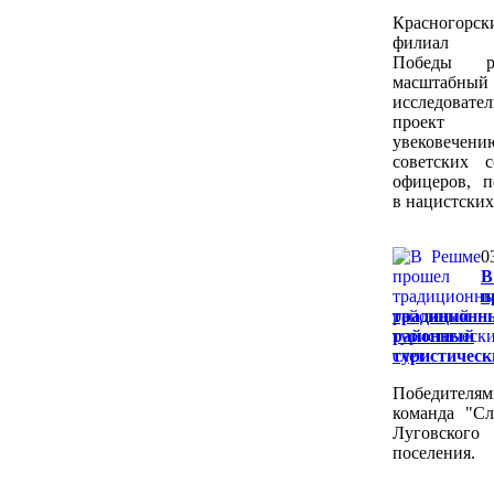
Красногорск
филиал 
Победы ре
масштабный
исследовате
проек
увековечени
советских 
офицеров, 
в нацистских
0
В
п
традиционн
районный
туристическ
Победителя
команда "С
Луговского
поселения.