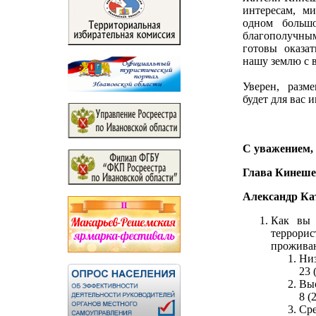
интересам, м
одном больш
благополучны
готовы оказа
нашу землю с
Уверен, разм
будет для вас 
С уважением,
Глава Кинеше
Александр Ка
Как вы 
террори
проживан
Ни
23 
Вы
8 (
Ср