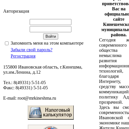
приветствов
Вас на
Авторизация
официальн
сайте
Кинешемско
муниципальн
района.
Сегодня ж
Запомнить меня на этом компьютере
современного
Забыли свой пароль?
общества
немыслима
Регистрация
развития
информацион
155800 Ивановская область, г.Кинешма,
технологи
ул.им.Ленина, д.12
благодаря
Интернету,
Тел.: 8(49331) 5-51-05
средству масс
Факс: 8(49331) 5-51-05
коммуникаций,
политику Ад
E-mail: root@mrkineshma.ru
прозрачной.
Здесь вы смо
современност
Ивановской 
экономике наш
Жители Кинеше