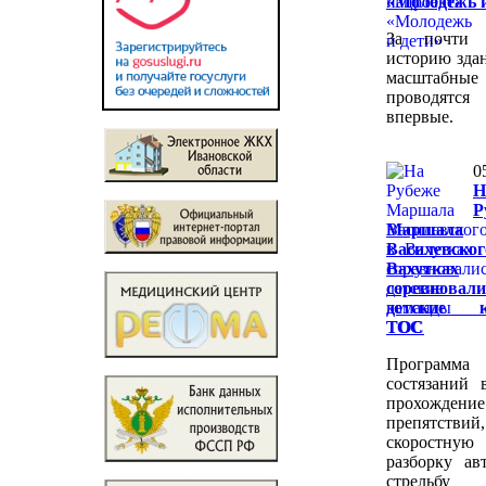
«Молодежь и
За почти 
историю здан
масштабные
проводятс
впервые.
0
Н
Р
Маршала
Василевс
Вахутках
соревновали
детские к
ТОС
Программа
состязаний 
прохождени
препятствий,
скоростную
разборку ав
стрель