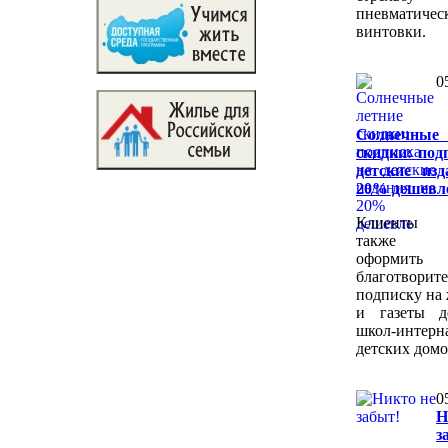
пневматичес
винтовки.
0
Солнечные
скидки: под
детские из
20% дешевл
Клиенты
также 
оформить
благотворит
подписку на
и газеты д
школ-интер
детских домо
0
Н
з