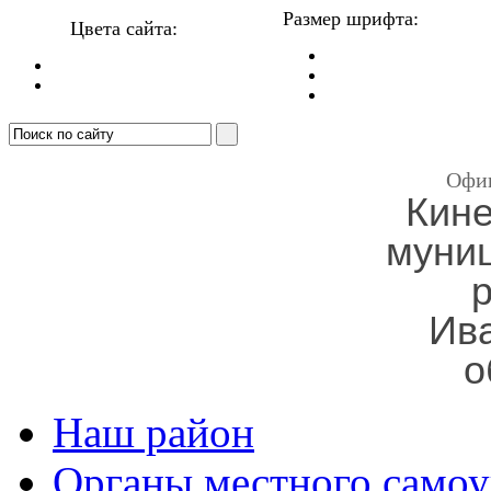
Размер шрифта:
Цвета сайта:
Офи
Кин
муни
Ив
о
Наш район
Органы местного самоу