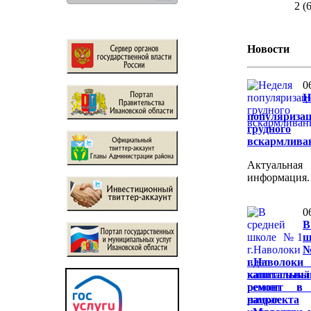
2 (
Новости
0
Н
популяриза
грудного
вскармлива
Актуальная
информация.
0
В
ш
г.Наволок
капитальны
ремонт в 
нацроекта