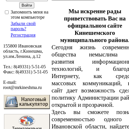
Мы искренне рады
Запомнить меня на
этом компьютере
приветствовать Вас на
Забыли свой
официальном сайте
пароль?
Кинешемского
Регистрация
муниципального района
155800 Ивановская
Сегодня жизнь современн
область, г.Кинешма,
общества немыслима 
ул.им.Ленина, д.12
развития информацион
Тел.: 8(49331) 5-51-05
технологий, и благод
Факс: 8(49331) 5-51-05
Интернету, как средс
массовых коммуникаций, 
E-mail:
root@mrkineshma.ru
сайт дает возможность сде
политику Администрации ра
открытой и прозрачной.
Здесь вы сможете позн
современностью одного
Ивановской области, найде