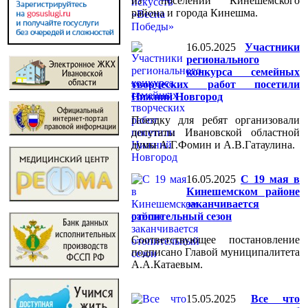
из поселений Кинешемского
района и города Кинешма.
16.05.2025
Участники
регионального
конкурса семейных
творческих работ посетили
Нижний Новгород
Поездку для ребят организовали
депутаты Ивановской областной
думы А.Г.Фомин и А.В.Гатаулина.
16.05.2025
С 19 мая в
Кинешемском районе
заканчивается
отопительный сезон
Соответствующее постановление
подписано Главой муниципалитета
А.А.Катаевым.
15.05.2025
Все что