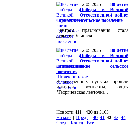
12.05.2025
80-летие
Победы в Великой
Отечественной войне:
Горковское сельское поселение
Центром празднования стала
деревня Осташево.
12.05.2025
80-летие
Победы в Великой
Отечественной войне:
Шилекшинское сельское
поселение
В населенных пунктах прошли
митинги, концерты, акция
"Георгиевская ленточка".
Новости 411 - 420 из 3163
Начало
|
Пред.
|
40
41
42
43
44
|
След.
|
Конец
|
Все