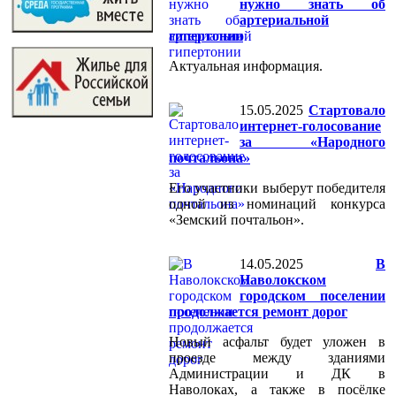
нужно знать об
артериальной
гипертонии
Актуальная информация.
15.05.2025
Стартовало
интернет-голосование
за «Народного
почтальона»
Его участники выберут победителя
одной из номинаций конкурса
«Земский почтальон».
14.05.2025
В
Наволокском
городском поселении
продолжается ремонт дорог
Новый асфальт будет уложен в
проезде между зданиями
Администрации и ДК в
Наволоках, а также в посёлке