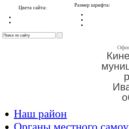
Размер шрифта:
Цвета сайта:
Офи
Кин
муни
Ив
о
Наш район
Органы местного самоу