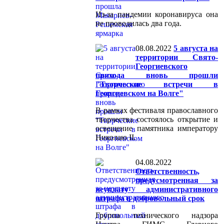
Из-за пандемии коронавируса она
не проводилась два года.
08.08.2022
5 августа на
территории Свято-
Георгиевского
прихода вновь прошли
"Творческие встречи в
Георгиевском на Волге"
В рамках фестиваля православного
творчества состоялось открытие и
освещение памятника императору
Николаю II.
04.08.2022
Ответственность,
предусмотренная за
неуплату административного
штрафа в добровольный срок
Группа технического надзора