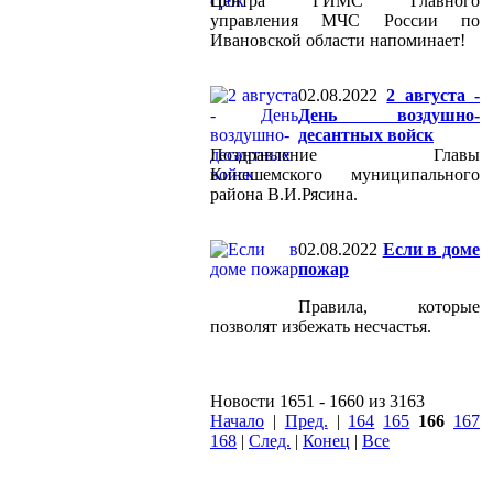
Центра ГИМС Главного
управления МЧС России по
Ивановской области напоминает!
02.08.2022
2 августа -
День воздушно-
десантных войск
Поздравление Главы
Кинешемского муниципального
района В.И.Рясина.
02.08.2022
Если в доме
пожар
Правила, которые
позволят избежать несчастья.
Новости 1651 - 1660 из 3163
Начало
|
Пред.
|
164
165
166
167
168
|
След.
|
Конец
|
Все