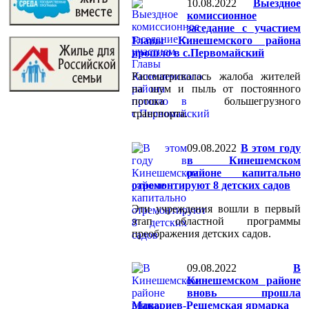
10.08.2022
Выездное
комиссионное
заседание с участием
Главы Кинешемского района
прошло в с.Первомайский
Рассматривалась жалоба жителей
на шум и пыль от постоянного
потока большегрузного
транспорта.
09.08.2022
В этом году
в Кинешемском
районе капитально
отремонтируют 8 детских садов
Эти учреждения вошли в первый
этап областной программы
преображения детских садов.
09.08.2022
В
Кинешемском районе
вновь прошла
Макариев-Решемская ярмарка