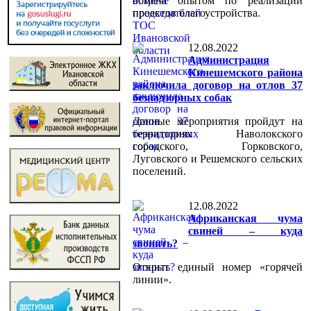
обмена опытом по реализации
проектов благоустройства.
12.08.2022
Администрация
Кинешемского района
заключила договор на отлов 37
безнадзорных собак
Данные мероприятия пройдут на
территориях Наволокского
городского, Горковского,
Луговского и Решемского сельских
поселений.
12.08.2022
Африканская чума
свиней – куда
звонить?
Открыт единый номер «горячей
линии».