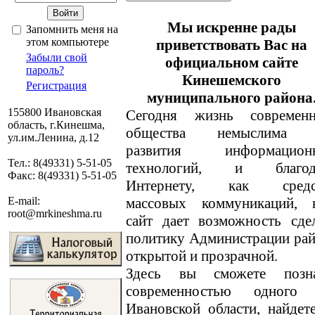
Мы искренне рады
Запомнить меня на
этом компьютере
приветствовать Вас на
Забыли свой
официальном сайте
пароль?
Кинешемского
Регистрация
муниципального района
155800 Ивановская
Сегодня жизнь современн
область, г.Кинешма,
общества немыслима 
ул.им.Ленина, д.12
развития информацион
Тел.: 8(49331) 5-51-05
технологий, и благод
Факс: 8(49331) 5-51-05
Интернету, как средс
массовых коммуникаций, 
E-mail:
root@mrkineshma.ru
сайт дает возможность сде
политику Администрации ра
открытой и прозрачной.
Здесь вы сможете позн
современностью одного
Ивановской области, найде