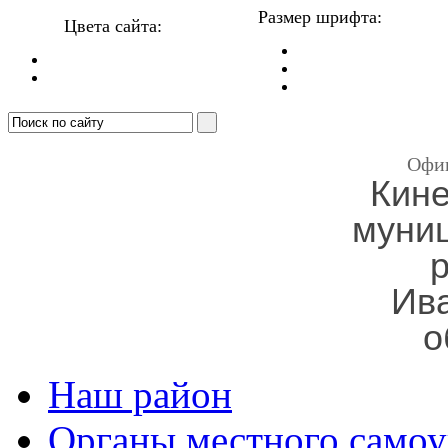
Размер шрифта:
Цвета сайта:
Офи
Кин
муни
Ив
о
Наш район
Органы местного самоу