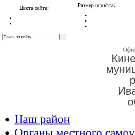
Размер шрифта:
Цвета сайта:
Офи
Кин
муни
Ив
о
Наш район
Органы местного самоу