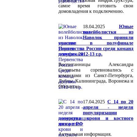
строится газовая инфраструктура,
самое время готовить свои
домовладения к подключению.
18.04.2025
Юные
волейболистки из
Наволок приняли
участие в полуфинале
Первенства России среди команд
девушек 2012-13 г.р.
Воспитанницы Александра
Соловьева соревновались с
командами из Санкт-Петербурга,
Дубны, Калининграда, Воронежа и
Обнинска.
17.04.2025
С 14 по 20
апреля - неделя
популяризации
донорства крови и костного
мозга в РФ
Актуальная информация.