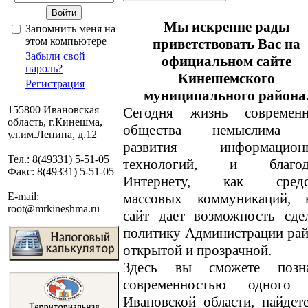
Мы искренне рады
Запомнить меня на
этом компьютере
приветствовать Вас на
Забыли свой
официальном сайте
пароль?
Кинешемского
Регистрация
муниципального района
155800 Ивановская
Сегодня жизнь современн
область, г.Кинешма,
общества немыслима 
ул.им.Ленина, д.12
развития информацион
Тел.: 8(49331) 5-51-05
технологий, и благод
Факс: 8(49331) 5-51-05
Интернету, как средс
массовых коммуникаций, 
E-mail:
root@mrkineshma.ru
сайт дает возможность сде
политику Администрации ра
открытой и прозрачной.
Здесь вы сможете позн
современностью одного
Ивановской области, найде