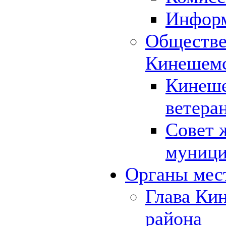
Инфор
Обществе
Кинешемс
Кинеше
ветера
Совет 
муници
Органы мес
Глава Ки
района