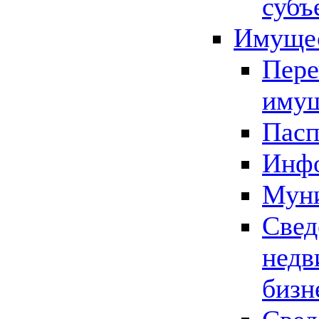
субъ
Имущес
Пере
имущ
Пасп
Инфо
Муни
Свед
недв
бизн