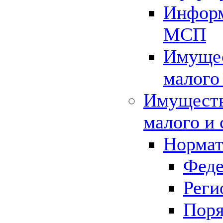
Информ
МСП
Имущес
малого
Имуществ
малого и 
Нормат
Феде
Реги
Поря