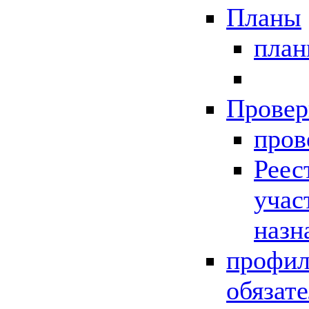
Планы
пла
Провер
пров
Реес
учас
назн
профил
обязат