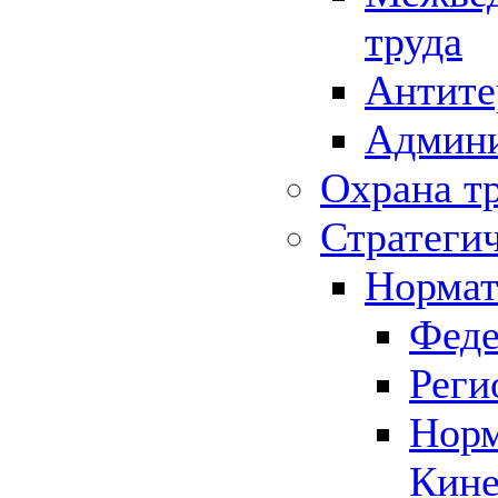
труда
Антите
Админи
Охрана т
Стратеги
Нормат
Феде
Реги
Норм
Кине