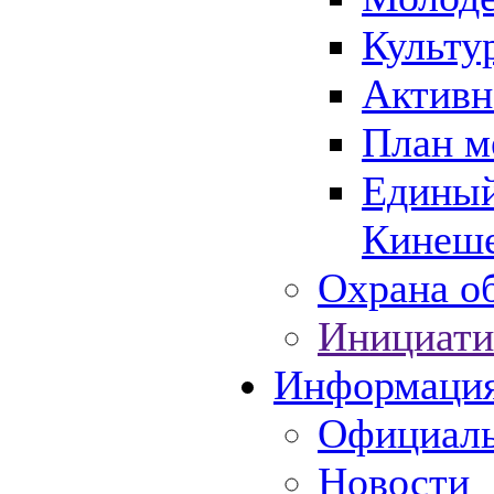
Культу
Активн
План м
Единый
Кинеше
Охрана об
Инициати
Информаци
Официаль
Новости