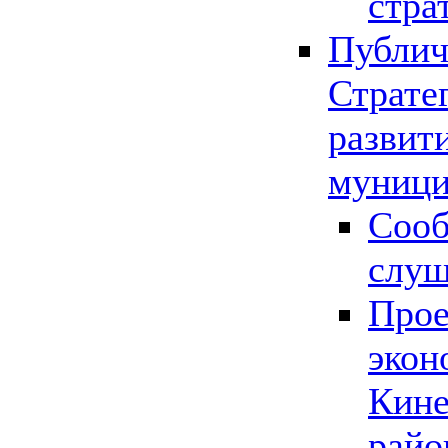
стра
Публич
Страте
развит
муници
Сооб
слу
Прое
экон
Кине
райо