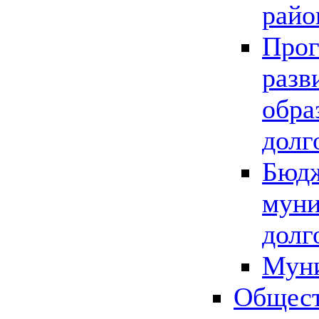
райо
Прог
разв
обра
долг
Бюдж
муни
долг
Мун
Общест