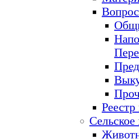
Вопрос 
Общ
Напо
Пере
Пред
Выку
Проч
Реестр
Сельское 
Животн