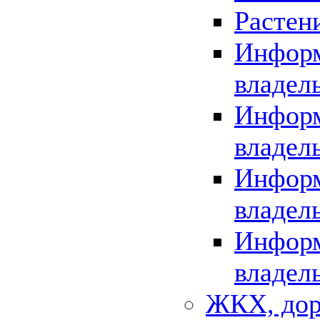
Растен
Информ
владел
Информ
владел
Информ
владел
Информ
владел
ЖКХ, дор