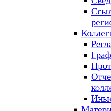
Свед
Ссыл
реги
Коллег
Регл
Граф
Прот
Отче
колл
Иные
Матери