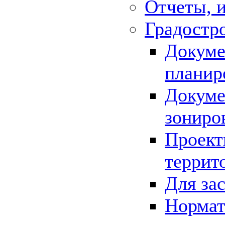
Отчеты, 
Градостр
Докуме
планир
Докуме
зониро
Проект
террит
Для за
Нормат