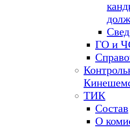
канд
долж
Свед
ГО и Ч
Справо
Контрольн
Кинешемс
ТИК
Состав
О коми