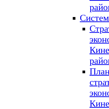
райо
Систем
Стра
экон
Кине
райо
План
стра
экон
Кине