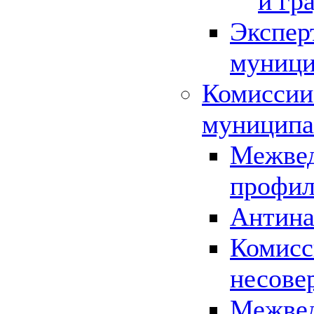
и гр
Экспер
муници
Комиссии
муниципа
Межвед
профил
Антина
Комисс
несове
Межвед