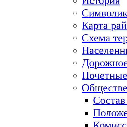
История
Символик
Карта ра
Схема те
Населенн
Дорожное 
Почетные
Обществе
Состав
Положе
Комисс