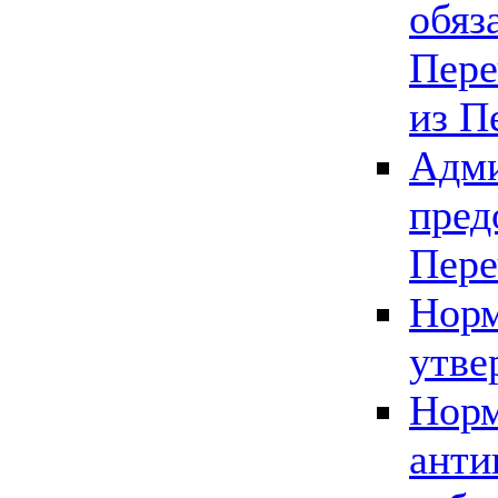
обяз
Пере
из П
Адми
пред
Пере
Норм
утве
Норм
анти