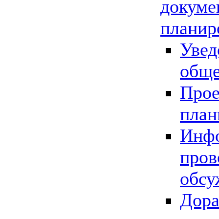
докуме
планир
Увед
обще
Прое
план
Инфо
пров
обсу
Дора