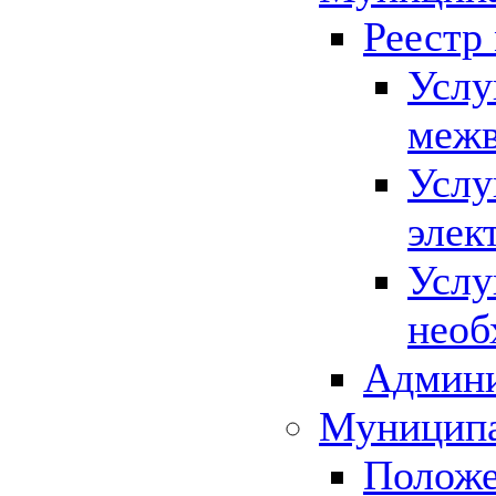
Реестр
Услу
межв
Услу
элек
Услу
необ
Админи
Муниципа
Положе