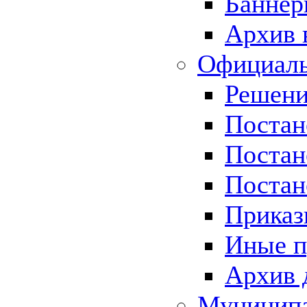
Баннер
Архив 
Официаль
Решени
Постан
Постан
Постан
Приказ
Иные п
Архив 
Муницип