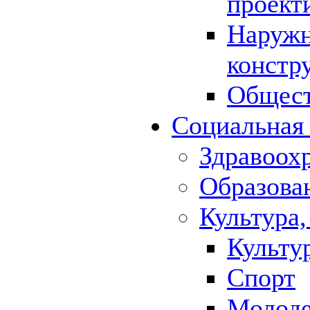
проект
Наружн
констр
Общест
Социальная
Здравоох
Образова
Культура,
Культу
Спорт
Молод