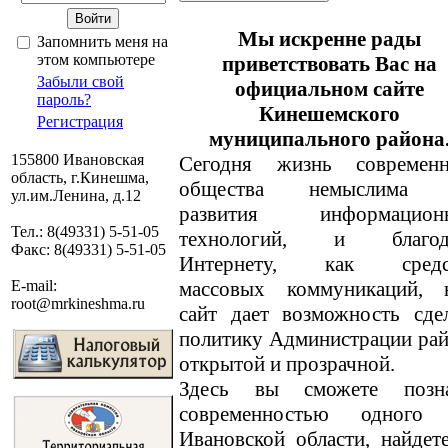
Мы искренне рады
Запомнить меня на
этом компьютере
приветствовать Вас на
Забыли свой
официальном сайте
пароль?
Кинешемского
Регистрация
муниципального района
155800 Ивановская
Сегодня жизнь современн
область, г.Кинешма,
общества немыслима 
ул.им.Ленина, д.12
развития информацион
Тел.: 8(49331) 5-51-05
технологий, и благод
Факс: 8(49331) 5-51-05
Интернету, как средс
массовых коммуникаций, 
E-mail:
root@mrkineshma.ru
сайт дает возможность сде
политику Администрации ра
открытой и прозрачной.
Здесь вы сможете позн
современностью одного
Ивановской области, найде