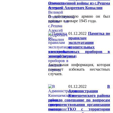
Отечественной войны из с.Решма
Алексей Андреевич Ковылин
В действующую армию он был
призван в январе 1945 года.
01.12.2022
Памятка по
правилам
эксплуатации
отопительных
электробытовых приборов в
зимний период
Актуальная информация, которая
поможет избежать несчастных
случаев.
01.12.2022
В
Администрации
Кинешемского района
прошло совещание по вопросам
совершенствования организации
вывоза ТКО с территории