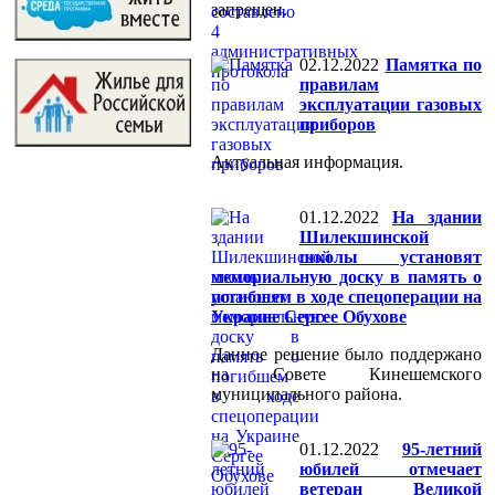
запрещен.
02.12.2022
Памятка по
правилам
эксплуатации газовых
приборов
Актуальная информация.
01.12.2022
На здании
Шилекшинской
школы установят
мемориальную доску в память о
погибшем в ходе спецоперации на
Украине Сергее Обухове
Данное решение было поддержано
на Совете Кинешемского
муниципального района.
01.12.2022
95-летний
юбилей отмечает
ветеран Великой