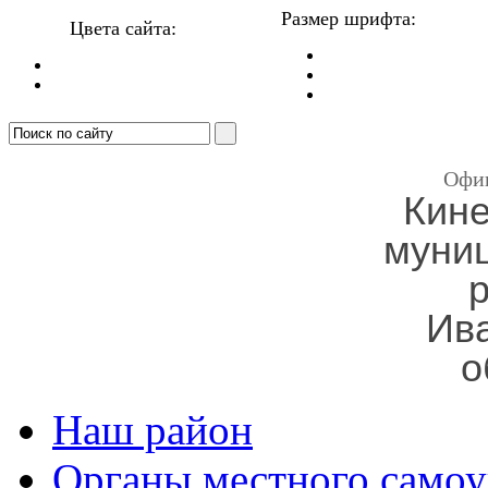
Размер шрифта:
Цвета сайта:
Офи
Кин
муни
Ив
о
Наш район
Органы местного самоу