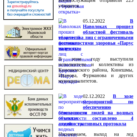
военнослужащим отправили 225
учащихся.
05.12.2022
В
Наволоках прошел
областной фестиваль
творчества лиц с ограниченными
возможностями здоровья «Парус
надежды»
В этом году выступили
исполнители и коллективы из
Кинешемского района, Кинешмы,
Иванова, Фурманова и других
муниципалитетов.
02.12.2022
В ходе
мероприятий по
обеспечению
безопасности людей на водных
объектах составлено 4
административных протокола
Напоминаем, выход на лед