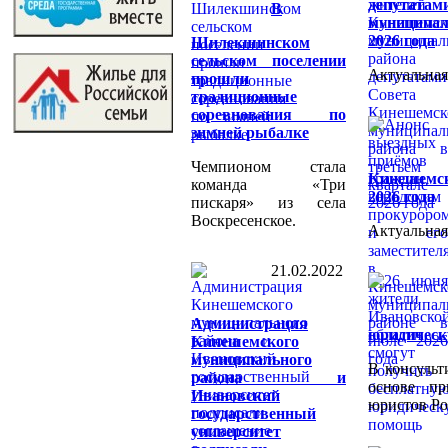
депутат
В
муниципал
2026 года
Шилекшинском
сельском поселении
Актуальная
прошли
традиционные
соревнования по
зимней рыбалке
Чемпионом стала
Кинешемск
команда «Три
2026 года
пискаря» из села
Воскресенское.
Актуальная
21.02.2022
Администрация
юридичес
Кинешемского
муниципального
В консульт
района и
основе пр
Ивановский
юристов Ро
государственный
университет