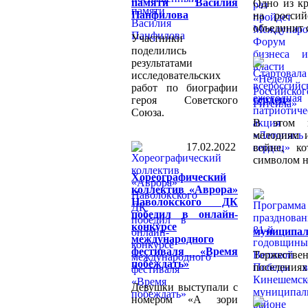
памяти Василия
Одно из к
Панфилова
на россий
объединит 
Участники
поделились
результатами
исследовательских
работ по биографии
сердец»
героя Советского
Союза.
В этом г
мелодиям 
17.02.2022
войне, к
символом н
Хореографический
коллектив «Аврора»
Наволокского ДК
победил в онлайн-
конкурсе
муниципал
международного
фестиваля «Время
Торжестве
побеждать»
поселениях
Девушки выступали с
номером «А зори