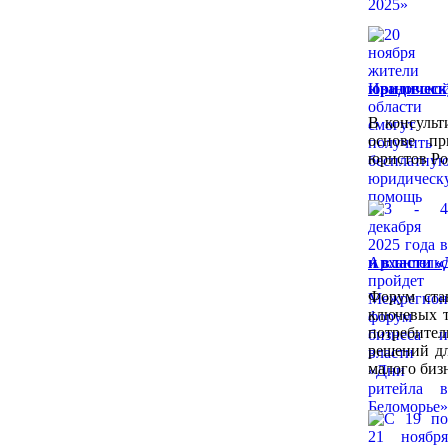
юридичес
В консульт
основе пр
юристов Ро
и власти «
Форум ста
ключевых т
потребител
решений дл
малого биз