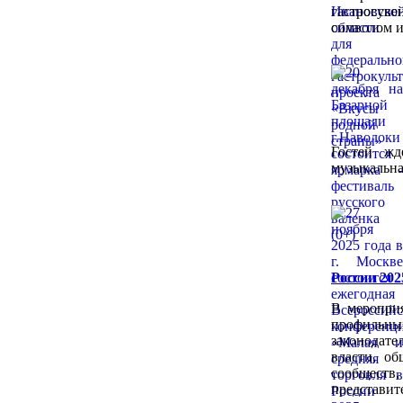
гастросу
символом и
Гостей жд
музыкальна
России 202
В мероприя
профильн
законодат
власти, об
сообщест
представит