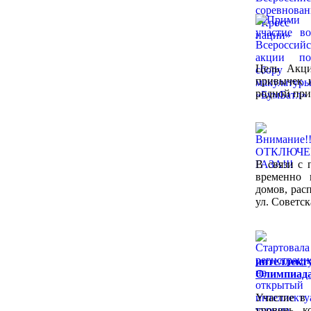
Цель Акци
привычек 
родной при
В связи с 
временно 
домов, рас
ул. Советск
интелле
Олимпиада
Участие в
уровень к