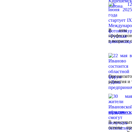
В нем м
профессион
в возрасте о
Организат
развития и
юридичес
В консульт
основе пр