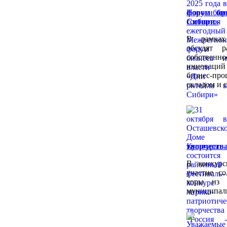
форум би
Сибири»
В рамках
обсудят р
собствен
инноваций
бизнес-пр
складом и 
творчества
В конкурс
участие со
хоры из 
муниципаль