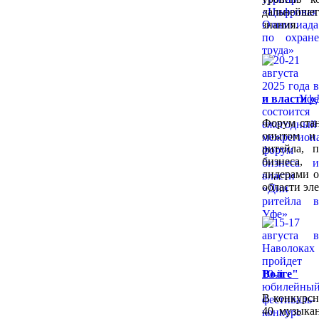
дальнейш
знания.
и власти «
Форум стан
опытом и 
ритейла, 
бизнеса,
лидерами о
области эл
Волге"
В конкурсн
40 музыкан