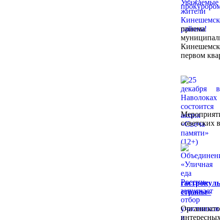
приема
муниципал
Кинешемс
первом квар
Мероприя
советских 
гастрокул
страны»
Организат
интересных