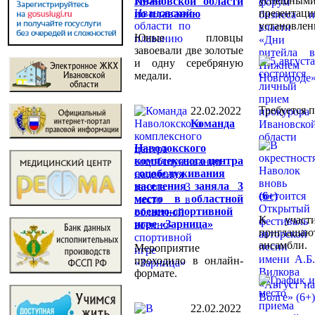
успешным
Ивановской области
презент
по плаванию
установлен
Юные пловцы
завоевали две золотые
и одну серебряную
медали.
Требуется п
22.02.2022
Команда
Наволокского
комплексного центра
соцобслуживания
населения заняла 3
(6+)
место в областной
военно-спортивной
К участ
игре «Зарница»
приглашаю
ансамбли.
Мероприятие
проходило в онлайн-
формате.
22.02.2022