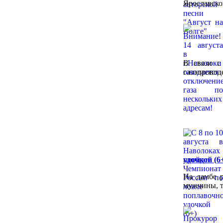
Ярославско
В связи с
газопр
удочкой (6
На дамбе р
мужчины, 