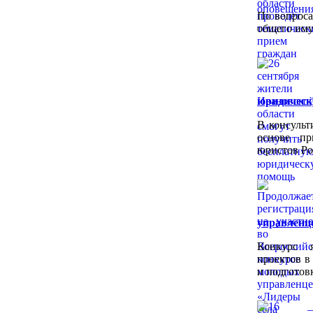
По вопроса
общего иму
юридичес
В консульт
основе пр
юристов Ро
управленце
Конкурс 
проектов в
и подготов