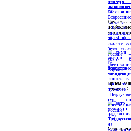
конкур
экологичес
электронн
Для того ч
необходимо
заполнить 
http://bmipk.
проект
многонацио
Приём зая
форму с 15 
Трудоустро
Мероприят