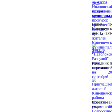
прием 
муниципал
Прием пр
Кинешемско
дом 12 (акт
Праздник п
площади г.
Соревнован
стадионе "