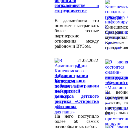
подписали
соглашение о
сотрудничестве
граждан
В дальнейшем это
поможет выстраивать
Кинешемс
более тесные
Сахарова 
партнерские
муницип
отношения между
Катаевым 
районом и ВУЗом.
города Нав
21.02.2022
В
Администрации
инструк
Кинешемского
«Лучший п
района наградили
победителей
На вебин
конкурса детского
проведени
рисунка «Открытка
участия, 
для папы»
проходят 
федерально
На него поступило
более 60 самых
разнообразных работ.