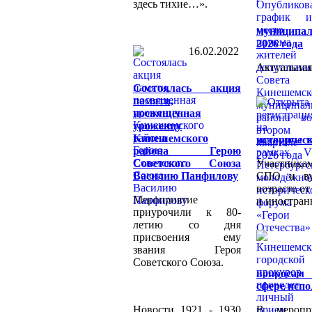
здесь тихие…».
муниципал
2026 года
16.02.2022
Актуальная
Состоялась акция
памяти,
посвященная
уроженцу
Кинешемского
историчес
района Герою
Советского Союза
Участникам
Василию Панфилову
СПО и ву
возрасте о
Мероприятие
и иностран
приурочили к 80-
летию со дня
присвоения ему
звания Героя
Советского Союза.
вопросам
сфере испо
Новости 1921 - 1930
В меропр