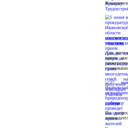
Кинешемско
многодетн
участков
Для жител
прием пос
прокурату
проживани
района
По вопрос
законодател