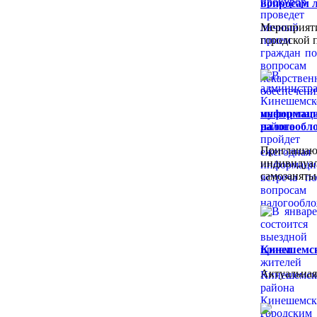
вопросам л
Мероприяти
городской 
информац
налогообл
Приглашаю
индивид
самозаняты
Кинешемск
Актуальная