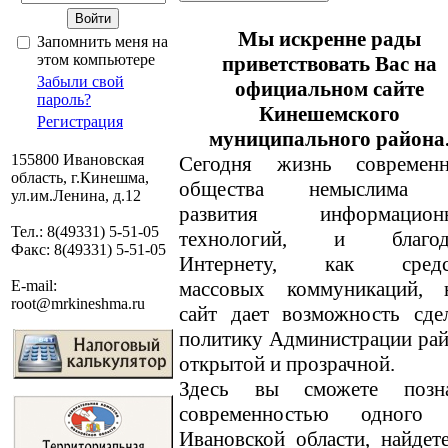
Мы искренне рады
Запомнить меня на
этом компьютере
приветствовать Вас на
Забыли свой
официальном сайте
пароль?
Кинешемского
Регистрация
муниципального района
155800 Ивановская
Сегодня жизнь современн
область, г.Кинешма,
общества немыслима 
ул.им.Ленина, д.12
развития информацион
Тел.: 8(49331) 5-51-05
технологий, и благод
Факс: 8(49331) 5-51-05
Интернету, как средс
массовых коммуникаций, 
E-mail:
root@mrkineshma.ru
сайт дает возможность сде
политику Администрации ра
открытой и прозрачной.
Здесь вы сможете позн
современностью одного
Ивановской области, найде