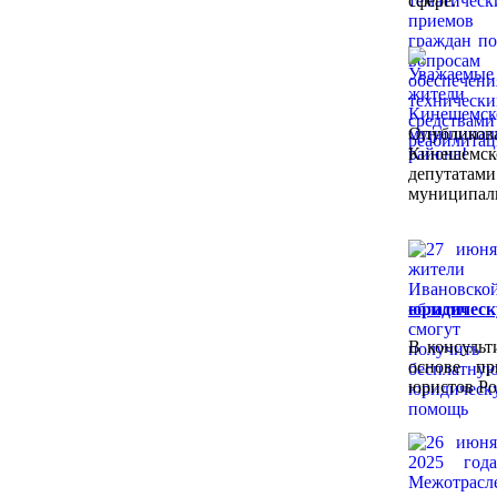
сфере.
Опубликов
Кинешемс
депутат
муниципаль
юридичес
В консульт
основе пр
юристов Ро