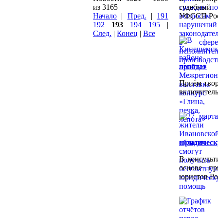
из 3165
судебный
Начало
|
Пред.
|
191
УФССП Росс
192
193
194
195
|
След.
|
Конец
|
Все
лепота»
Приём твор
включитель
юридичес
В консульт
основе пр
юристов Ро