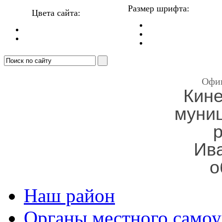
Размер шрифта:
Цвета сайта:
Офи
Кин
муни
Ив
о
Наш район
Органы местного самоу