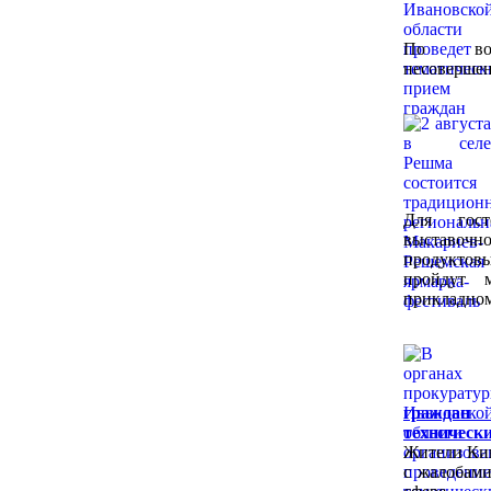
По воп
несовершен
Для гост
выставо
продукто
пройдут м
прикладном
граждан
техническ
Жители Кин
с жалобами