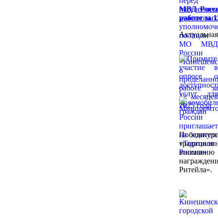
МВД Росси
работе за 
Актуальная
Победител
традицион
вниманию
награждени
Ритейла».