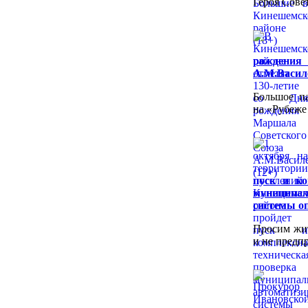
Героя Сове
рождени
А.М.Василе
Большое па
на «Рубеже
пуск и ко
муницип
системы о
Просим жит
и не предп