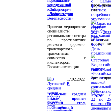
побывал
передвижной
Срок прове
комплекс
года.
«Лаборатория
Безопасности»
Провели мероприятие
специалисты
регионального центра
В этом 
по профилактике
предприним
детского дорожно-
транспортного
травматизма
совместно с
инспектором
Госавтоинспекции.
социальной
Заявки при
17.02.2022
В
Луговской средней
школе прошел
круглый стол,
власти «Не
посвящённый