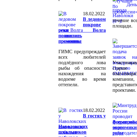
18.02.2022
В ледовом
течение вс
покрове
площади.
реки Волга
появились
промоины
ГИМС предупреждает
всех любителей
подлёдного лова
Участника
рыбы об опасности
старше 
нахождения на
благотвори
водоеме во время
компании
оттепели.
представи
проектами.
18.02.2022
В гостях у
формиро
Наволокских
экономики
школьников
годы