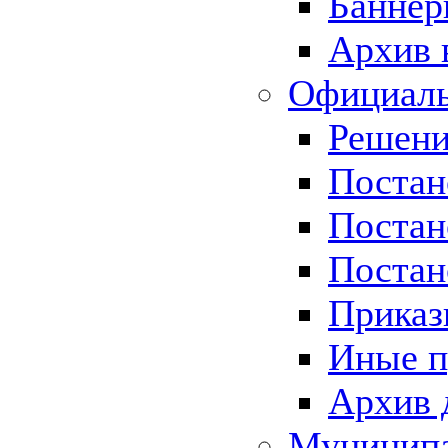
Баннер
Архив 
Официаль
Решени
Постан
Постан
Постан
Приказ
Иные п
Архив 
Муницип