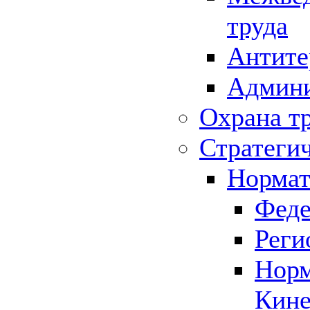
труда
Антите
Админи
Охрана т
Стратеги
Нормат
Феде
Реги
Норм
Кине