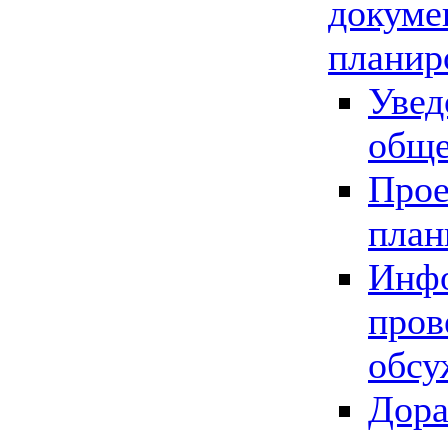
докуме
планир
Увед
обще
Прое
план
Инфо
пров
обсу
Дора