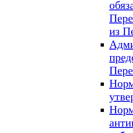
обяз
Пере
из П
Адми
пред
Пере
Норм
утве
Норм
анти