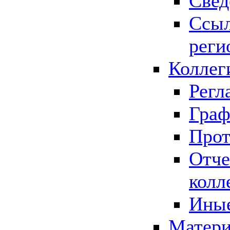
Свед
Ссыл
реги
Коллег
Регл
Граф
Прот
Отче
колл
Иные
Матери