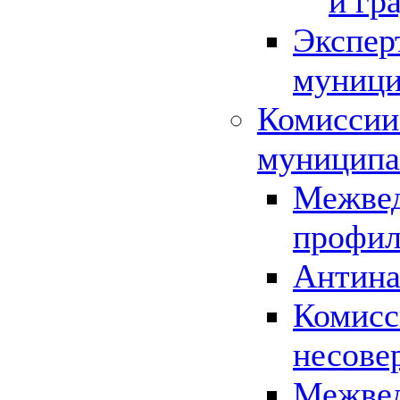
и гр
Экспер
муници
Комиссии
муниципа
Межвед
профил
Антина
Комисс
несове
Межвед