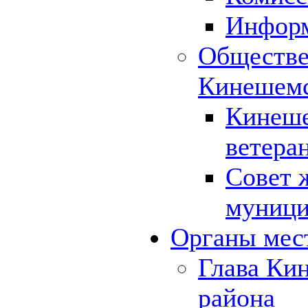
Инфор
Обществе
Кинешемс
Кинеше
ветера
Совет 
муници
Органы мес
Глава Ки
района