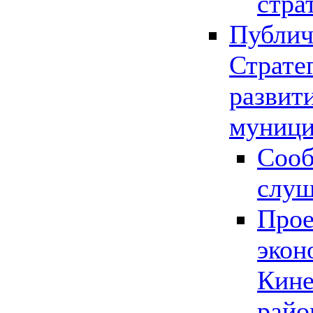
стра
Публич
Страте
развит
муници
Сооб
слу
Прое
экон
Кине
райо