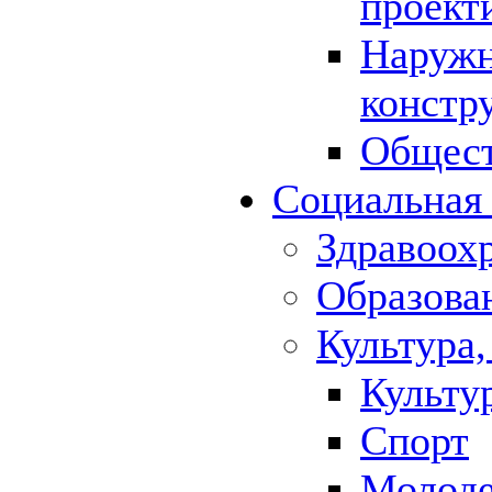
проект
Наружн
констр
Общест
Социальная
Здравоох
Образова
Культура,
Культу
Спорт
Молод