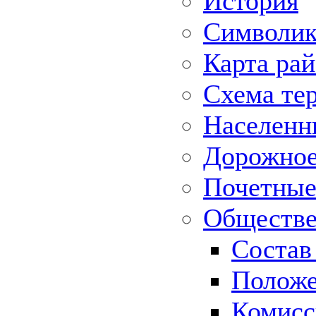
История
Символик
Карта ра
Схема те
Населенн
Дорожное 
Почетные
Обществе
Состав
Положе
Комисс