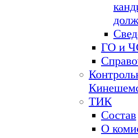
канд
долж
Свед
ГО и Ч
Справо
Контрольн
Кинешемс
ТИК
Состав
О коми