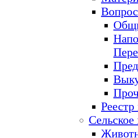
Вопрос 
Общ
Напо
Пере
Пред
Выку
Проч
Реестр
Сельское 
Животн