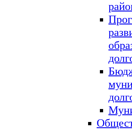
райо
Прог
разв
обра
долг
Бюдж
муни
долг
Мун
Общест