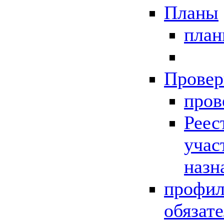
Планы
пла
Провер
пров
Реес
учас
назн
профил
обязат