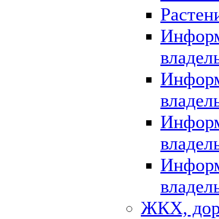
Растен
Информ
владел
Информ
владел
Информ
владел
Информ
владел
ЖКХ, дор