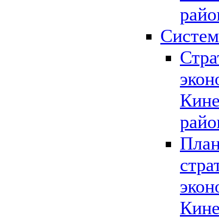
райо
Систем
Стра
экон
Кине
райо
План
стра
экон
Кине