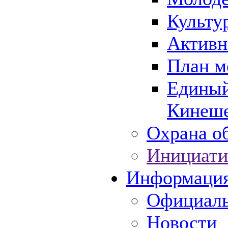
Культу
Активн
План м
Единый
Кинеше
Охрана об
Инициати
Информаци
Официаль
Новости