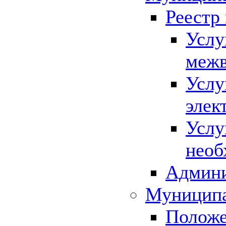
Реестр
Услу
межв
Услу
элек
Услу
необ
Админи
Муниципа
Положе