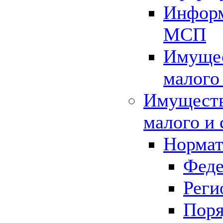
Информ
МСП
Имущес
малого
Имуществ
малого и 
Нормат
Феде
Реги
Поря