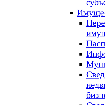
субъ
Имущес
Пере
имущ
Пасп
Инфо
Муни
Свед
недв
бизн