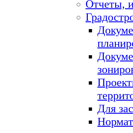
Отчеты, 
Градостр
Докуме
планир
Докуме
зониро
Проект
террит
Для за
Нормат