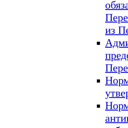
обяз
Пере
из П
Адми
пред
Пере
Норм
утве
Норм
анти