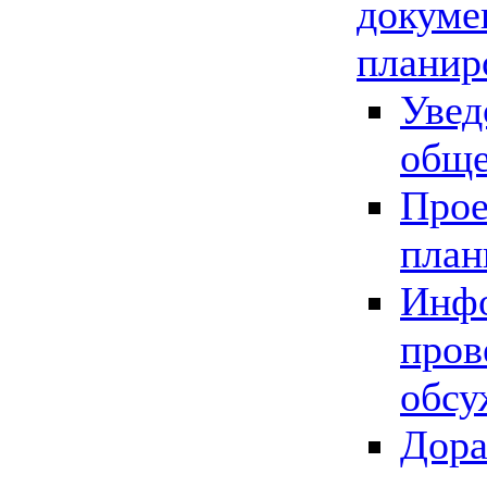
докуме
планир
Увед
обще
Прое
план
Инфо
пров
обсу
Дора