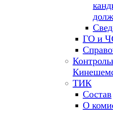
канд
долж
Свед
ГО и Ч
Справо
Контрольн
Кинешемс
ТИК
Состав
О коми