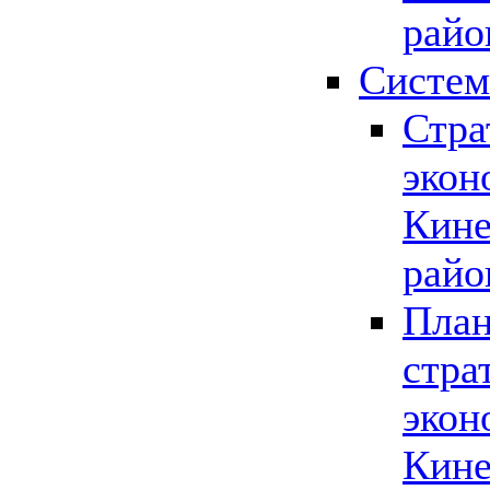
райо
Систем
Стра
экон
Кине
райо
План
стра
экон
Кине