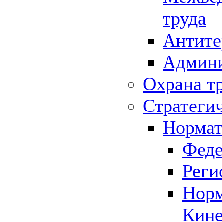
труда
Антите
Админи
Охрана т
Стратеги
Нормат
Феде
Реги
Норм
Кине