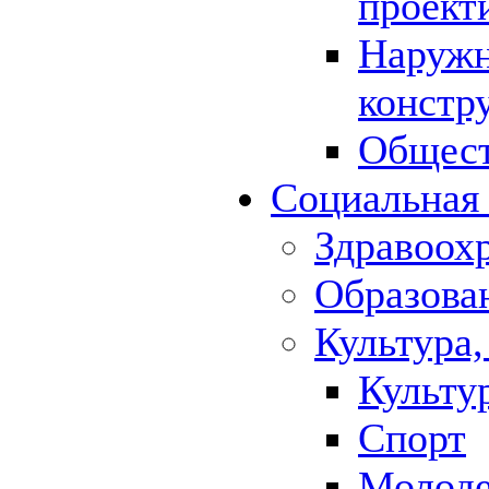
проект
Наружн
констр
Общест
Социальная
Здравоох
Образова
Культура,
Культу
Спорт
Молод