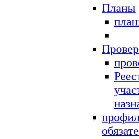
Планы
пла
Провер
пров
Реес
учас
назн
профил
обязат