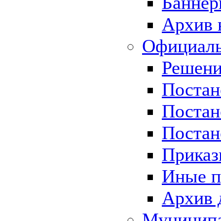
Баннер
Архив 
Официаль
Решени
Постан
Постан
Постан
Приказ
Иные п
Архив 
Муницип