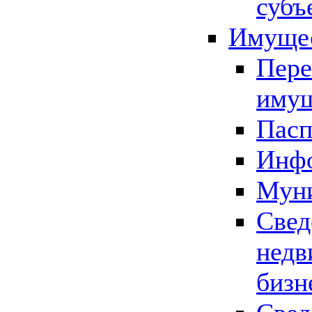
субъ
Имущес
Пере
имущ
Пасп
Инфо
Муни
Свед
недв
бизн