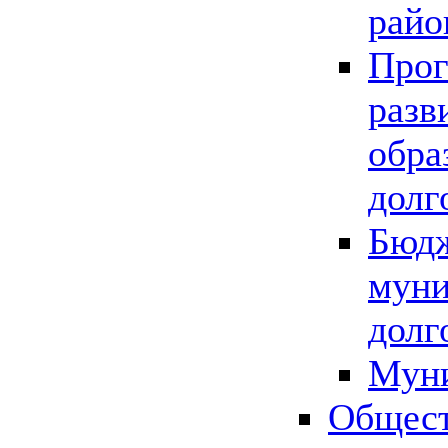
райо
Прог
разв
обра
долг
Бюдж
муни
долг
Мун
Общест