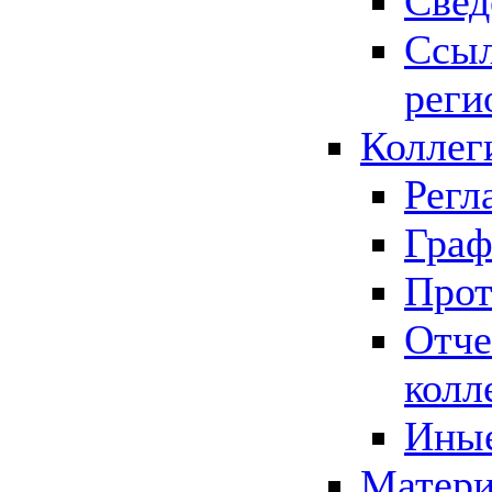
Свед
Ссыл
реги
Коллег
Регл
Граф
Прот
Отче
колл
Иные
Матери