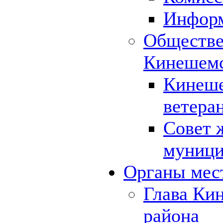
Инфор
Обществе
Кинешемс
Кинеше
ветера
Совет 
муници
Органы мес
Глава Ки
района