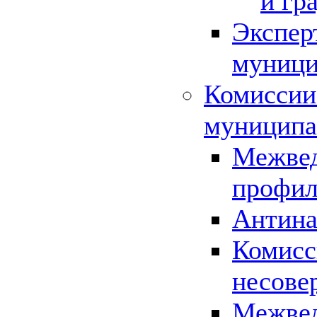
и гр
Экспер
муници
Комиссии
муниципа
Межвед
профил
Антина
Комисс
несове
Межвед