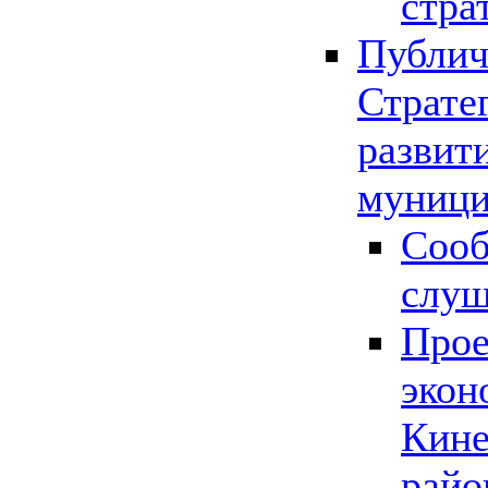
стра
Публич
Страте
развит
муници
Сооб
слу
Прое
экон
Кине
райо