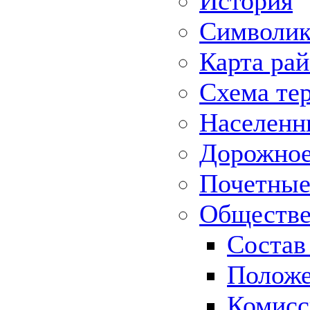
История
Символик
Карта ра
Схема те
Населенн
Дорожное 
Почетные
Обществе
Состав
Положе
Комисс