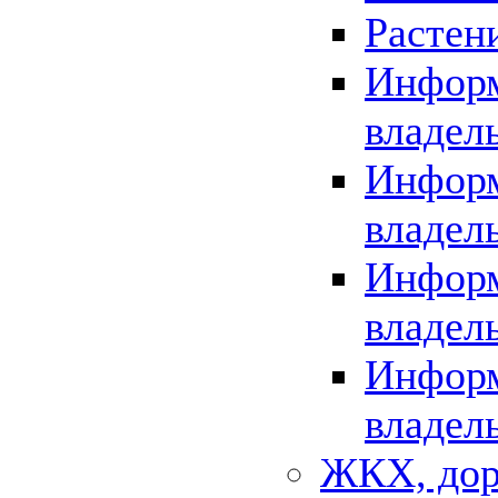
Растен
Информ
владел
Информ
владел
Информ
владел
Информ
владел
ЖКХ, дор