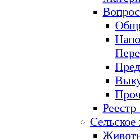
Вопрос 
Общ
Напо
Пере
Пред
Выку
Проч
Реестр
Сельское 
Животн