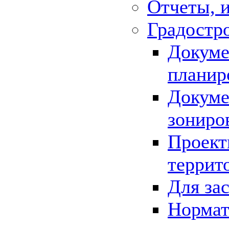
Отчеты, 
Градостр
Докуме
планир
Докуме
зониро
Проект
террит
Для за
Нормат