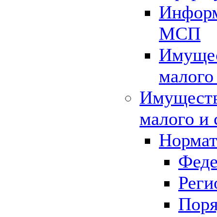
Информ
МСП
Имущес
малого
Имуществ
малого и 
Нормат
Феде
Реги
Поря