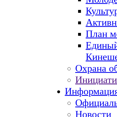
Культу
Активн
План м
Единый
Кинеше
Охрана об
Инициати
Информаци
Официаль
Новости