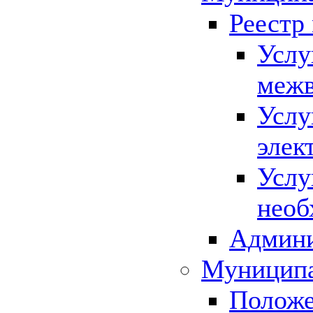
Реестр
Услу
межв
Услу
элек
Услу
необ
Админи
Муниципа
Положе