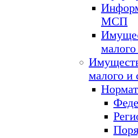
Информ
МСП
Имущес
малого
Имуществ
малого и 
Нормат
Феде
Реги
Поря