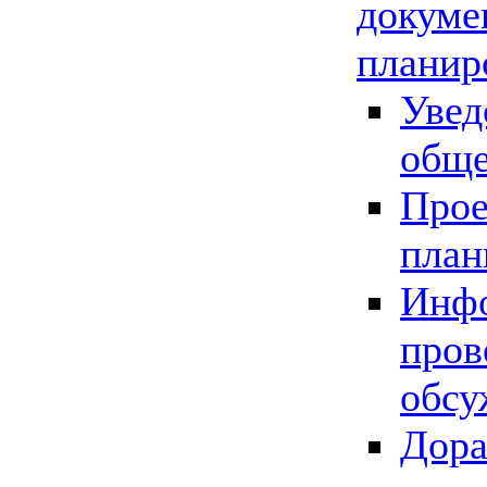
докуме
планир
Увед
обще
Прое
план
Инфо
пров
обсу
Дора