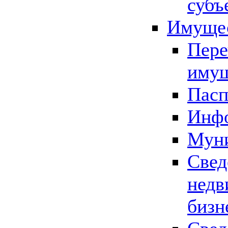
субъ
Имущес
Пере
имущ
Пасп
Инфо
Муни
Свед
недв
бизн