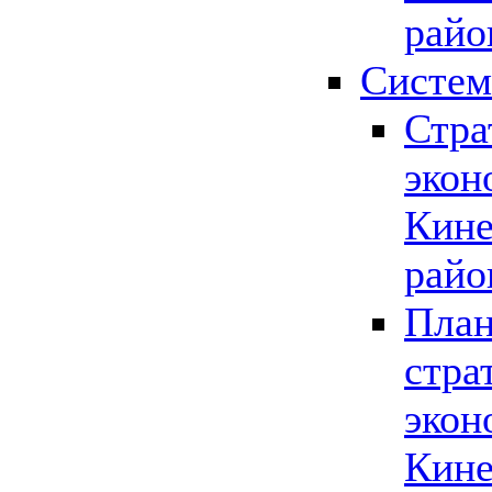
райо
Систем
Стра
экон
Кине
райо
План
стра
экон
Кине