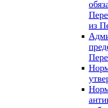
обяз
Пере
из П
Адми
пред
Пере
Норм
утве
Норм
анти