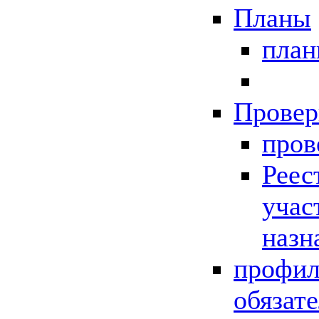
Планы
пла
Провер
пров
Реес
учас
назн
профил
обязат