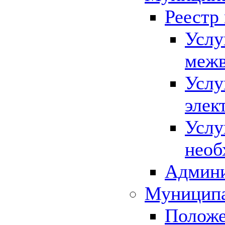
Реестр
Услу
межв
Услу
элек
Услу
необ
Админи
Муниципа
Положе