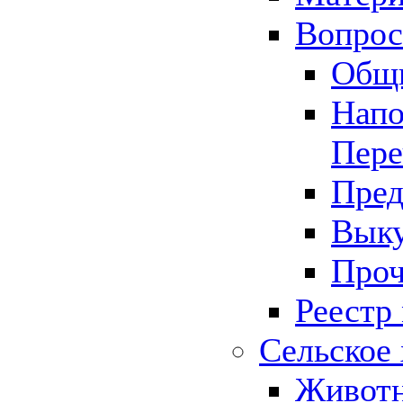
Вопрос 
Общ
Напо
Пере
Пред
Выку
Проч
Реестр
Сельское 
Животн