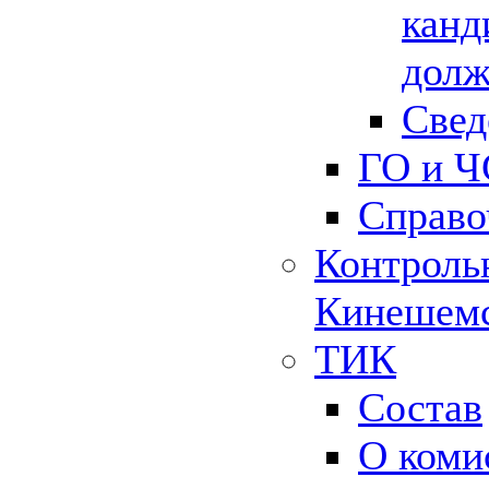
канд
долж
Свед
ГО и Ч
Справо
Контрольн
Кинешемс
ТИК
Состав
О коми