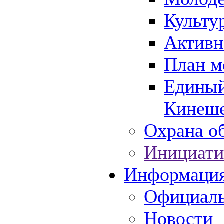
Культу
Активн
План м
Единый
Кинеше
Охрана об
Инициати
Информаци
Официаль
Новости