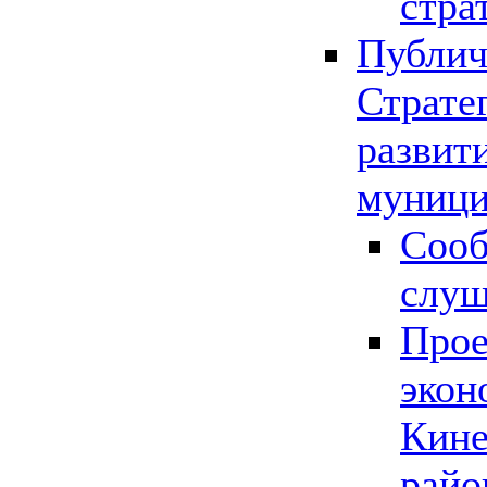
стра
Публич
Страте
развит
муници
Сооб
слу
Прое
экон
Кине
райо