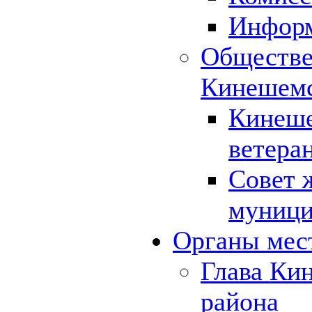
Инфор
Обществе
Кинешемс
Кинеше
ветера
Совет 
муници
Органы мес
Глава Ки
района