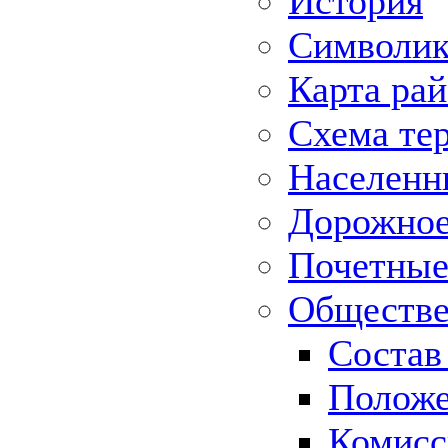
История
Символик
Карта ра
Схема те
Населенн
Дорожное 
Почетные
Обществе
Состав
Положе
Комисс