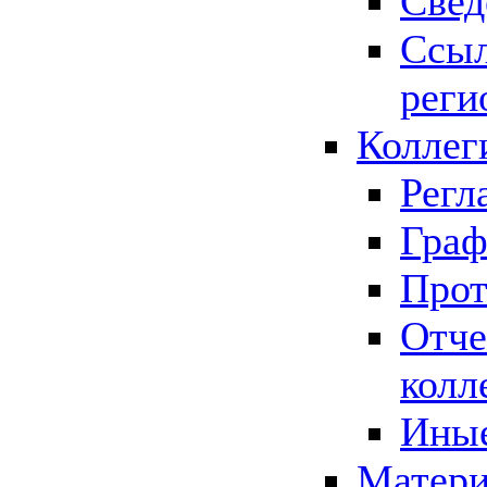
Свед
Ссыл
реги
Коллег
Регл
Граф
Прот
Отче
колл
Иные
Матери