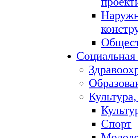
проект
Наружн
констр
Общест
Социальная
Здравоох
Образова
Культура,
Культу
Спорт
Молод