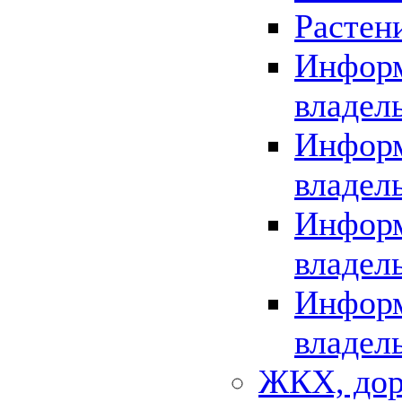
Растен
Информ
владел
Информ
владел
Информ
владел
Информ
владел
ЖКХ, дор