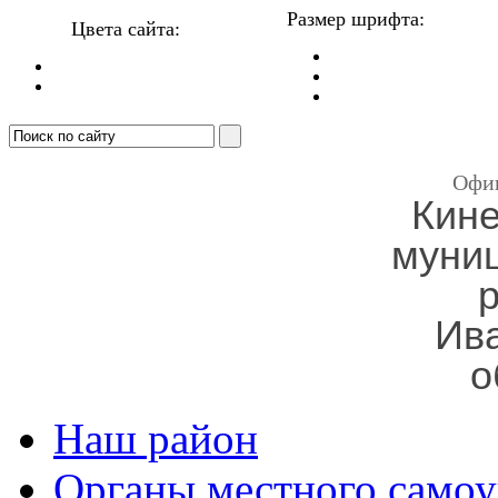
Размер шрифта:
Цвета сайта:
Офи
Кин
муни
Ив
о
Наш район
Органы местного самоу