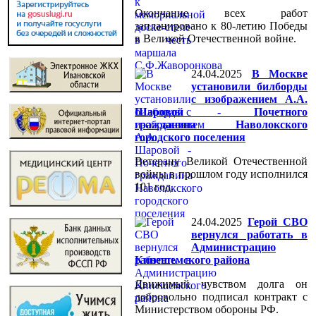
Окончание всех работ
запланировано к 80-летию Победы
в Великой Отечественной войне.
24.04.2025
В Москве
установили билборды
с изображением А.А.
Шаровой - Почетного
гражданина Наволокского
городского поселения
Ветерану Великой Отечественной
войны в прошлом году исполнился
101 год.
24.04.2025
Герой СВО
вернулся работать в
Администрацию
Кинешемского района
Движимый чувством долга он
добровольно подписал контракт с
Министерством обороны РФ.