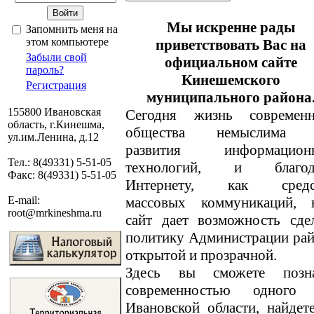
Мы искренне рады
Запомнить меня на
этом компьютере
приветствовать Вас на
Забыли свой
официальном сайте
пароль?
Кинешемского
Регистрация
муниципального района
155800 Ивановская
Сегодня жизнь современн
область, г.Кинешма,
общества немыслима 
ул.им.Ленина, д.12
развития информацион
Тел.: 8(49331) 5-51-05
технологий, и благод
Факс: 8(49331) 5-51-05
Интернету, как средс
массовых коммуникаций, 
E-mail:
root@mrkineshma.ru
сайт дает возможность сде
политику Администрации ра
открытой и прозрачной.
Здесь вы сможете позн
современностью одного
Ивановской области, найде