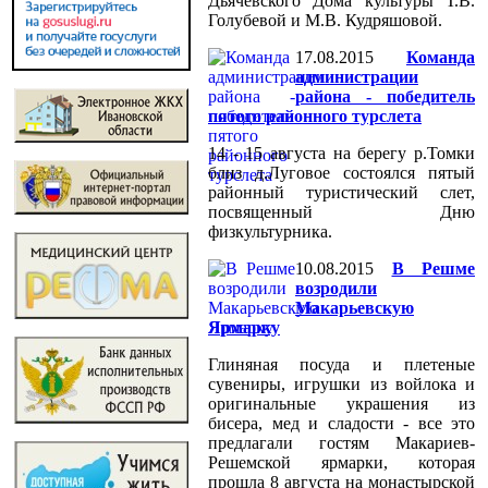
Дьячевского Дома культуры Т.В.
Голубевой и М.В. Кудряшовой.
17.08.2015
Команда
администрации
района - победитель
пятого районного турслета
14 - 15 августа на берегу р.Томки
близ д.Луговое состоялся пятый
районный туристический слет,
посвященный Дню
физкультурника.
10.08.2015
В Решме
возродили
Макарьевскую
Ярмарку
Глиняная посуда и плетеные
сувениры, игрушки из войлока и
оригинальные украшения из
бисера, мед и сладости - все это
предлагали гостям Макариев-
Решемской ярмарки, которая
прошла 8 августа на монастырской