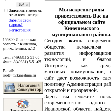
Мы искренне рады
Запомнить меня на
этом компьютере
приветствовать Вас на
Забыли свой
официальном сайте
пароль?
Кинешемского
Регистрация
муниципального района
155800 Ивановская
Сегодня жизнь современн
область, г.Кинешма,
общества немыслима 
ул.им.Ленина, д.12
развития информацион
Тел.: 8(49331) 5-51-05
технологий, и благод
Факс: 8(49331) 5-51-05
Интернету, как средс
массовых коммуникаций, 
E-mail:
root@mrkineshma.ru
сайт дает возможность сде
политику Администрации ра
открытой и прозрачной.
Здесь вы сможете позн
современностью одного
Ивановской области, найде