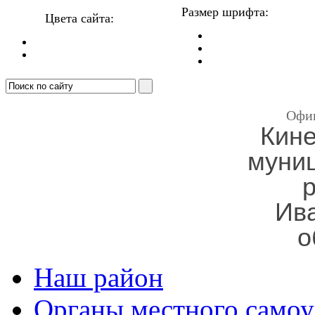
Размер шрифта:
Цвета сайта:
Офи
Кин
муни
Ив
о
Наш район
Органы местного самоу