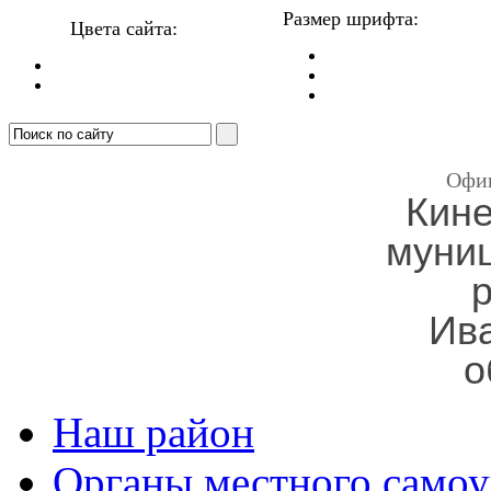
Размер шрифта:
Цвета сайта:
Офи
Кин
муни
Ив
о
Наш район
Органы местного самоу