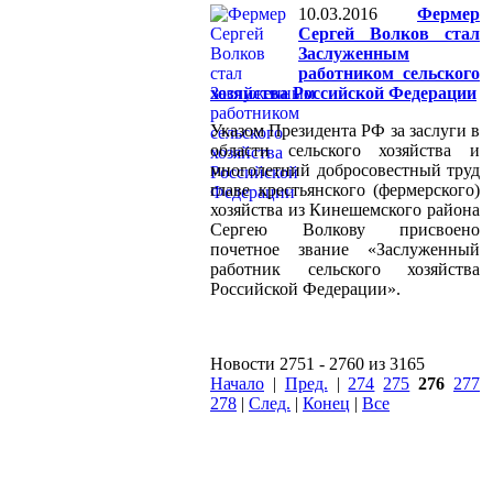
10.03.2016
Фермер
Сергей Волков стал
Заслуженным
работником сельского
хозяйства Российской Федерации
Указом Президента РФ за заслуги в
области сельского хозяйства и
многолетний добросовестный труд
главе крестьянского (фермерского)
хозяйства из Кинешемского района
Сергею Волкову присвоено
почетное звание «Заслуженный
работник сельского хозяйства
Российской Федерации».
Новости 2751 - 2760 из 3165
Начало
|
Пред.
|
274
275
276
277
278
|
След.
|
Конец
|
Все