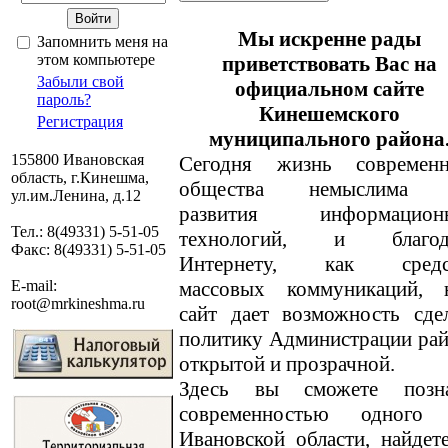
Мы искренне рады
Запомнить меня на
этом компьютере
приветствовать Вас на
Забыли свой
официальном сайте
пароль?
Кинешемского
Регистрация
муниципального района
155800 Ивановская
Сегодня жизнь современн
область, г.Кинешма,
общества немыслима 
ул.им.Ленина, д.12
развития информацион
Тел.: 8(49331) 5-51-05
технологий, и благод
Факс: 8(49331) 5-51-05
Интернету, как средс
массовых коммуникаций, 
E-mail:
root@mrkineshma.ru
сайт дает возможность сде
политику Администрации ра
открытой и прозрачной.
Здесь вы сможете позн
современностью одного
Ивановской области, найде