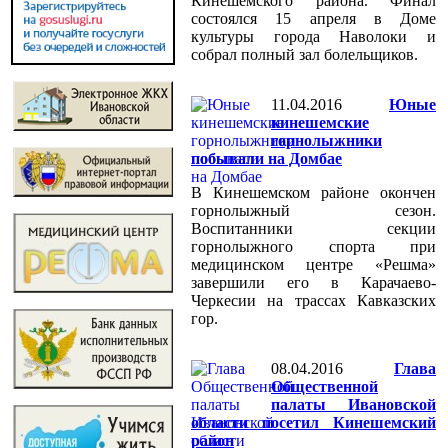
Кинешемского района. Финал
состоялся 15 апреля в Доме
культуры города Наволоки и
собрал полный зал болельщиков.
11.04.2016
Юные
кинешемские
горнолыжники
побывали на Домбае
В Кинешемском районе окончен
горнолыжный сезон.
Воспитанники секции
горнолыжного спорта при
медицинском центре «Решма»
завершили его в Карачаево-
Черкесии на трассах Кавказских
гор.
08.04.2016
Глава
Общественной
палаты Ивановской
области посетил Кинешемский
район