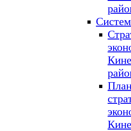
райо
Систем
Стра
экон
Кине
райо
План
стра
экон
Кине