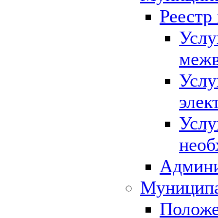
Реестр
Услу
межв
Услу
элек
Услу
необ
Админи
Муниципа
Положе