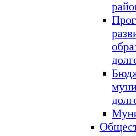
райо
Прог
разв
обра
долг
Бюдж
муни
долг
Мун
Общест