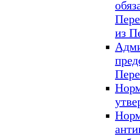
обяз
Пере
из П
Адми
пред
Пере
Норм
утве
Норм
анти