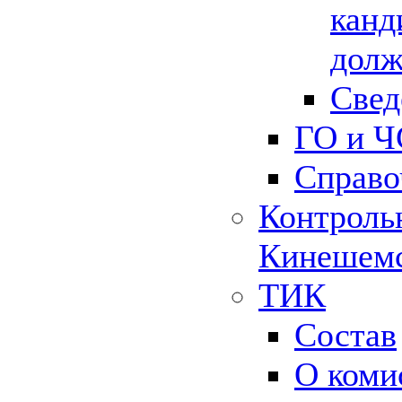
канд
долж
Свед
ГО и Ч
Справо
Контрольн
Кинешемс
ТИК
Состав
О коми