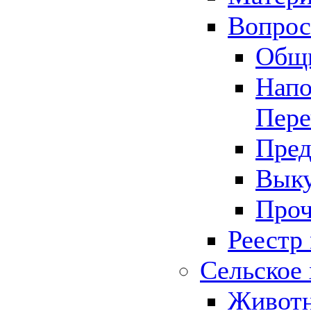
Вопрос 
Общ
Напо
Пере
Пред
Выку
Проч
Реестр
Сельское 
Животн