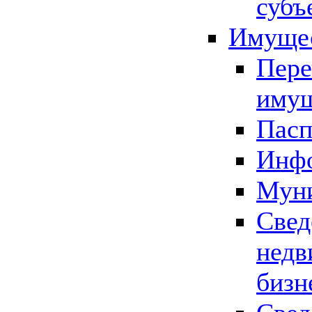
субъ
Имущес
Пере
имущ
Пасп
Инфо
Муни
Свед
недв
бизн