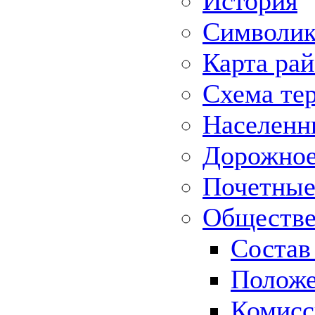
История
Символик
Карта ра
Схема те
Населенн
Дорожное 
Почетные
Обществе
Состав
Положе
Комисс