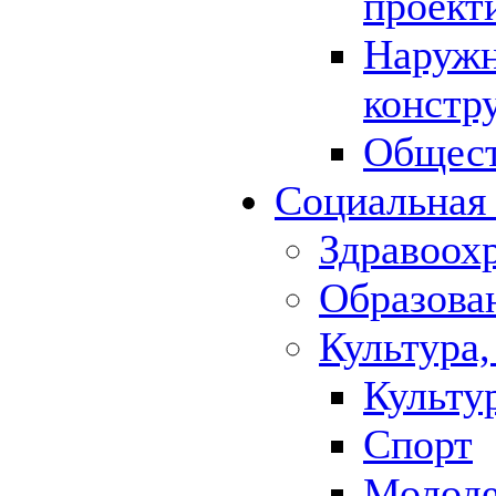
проект
Наружн
констр
Общест
Социальная
Здравоох
Образова
Культура,
Культу
Спорт
Молод