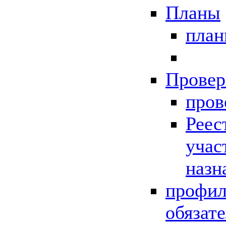
Планы
пла
Провер
пров
Реес
учас
назн
профил
обязат