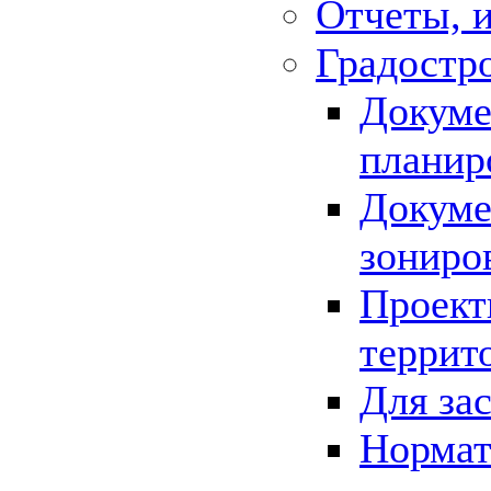
Отчеты, 
Градостр
Докуме
планир
Докуме
зониро
Проект
террит
Для за
Нормат