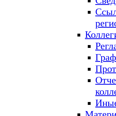
Свед
Ссыл
реги
Коллег
Регл
Граф
Прот
Отче
колл
Иные
Матери