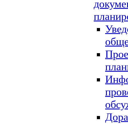
докуме
планир
Увед
обще
Прое
план
Инфо
пров
обсу
Дора