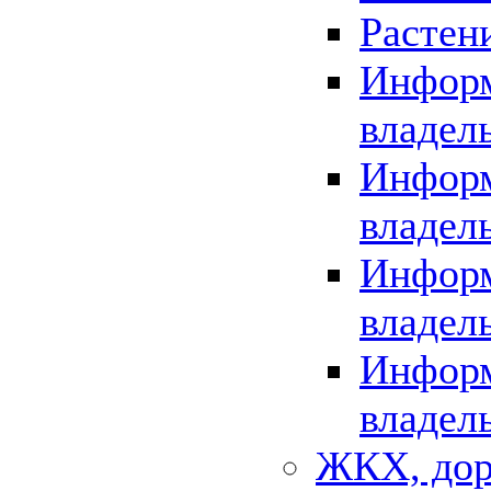
Растен
Информ
владел
Информ
владел
Информ
владел
Информ
владел
ЖКХ, дор