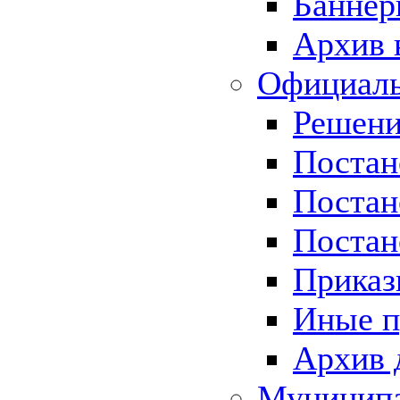
Баннер
Архив 
Официаль
Решени
Постан
Постан
Постан
Приказ
Иные п
Архив 
Муницип