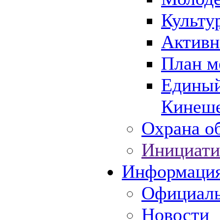
Культу
Активн
План м
Единый
Кинеше
Охрана об
Инициати
Информаци
Официаль
Новости