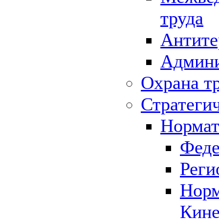
труда
Антите
Админи
Охрана т
Стратеги
Нормат
Феде
Реги
Норм
Кине