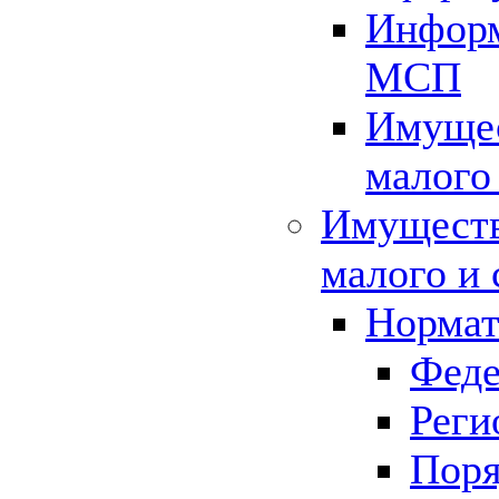
Информ
МСП
Имущес
малого
Имуществ
малого и 
Нормат
Феде
Реги
Поря