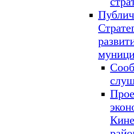
стра
Публич
Страте
развит
муници
Сооб
слу
Прое
экон
Кине
райо