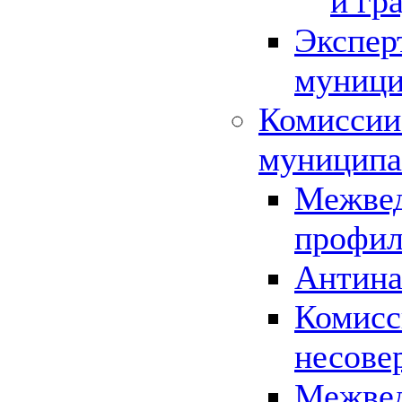
и гр
Экспер
муници
Комиссии
муниципа
Межвед
профил
Антина
Комисс
несове
Межвед