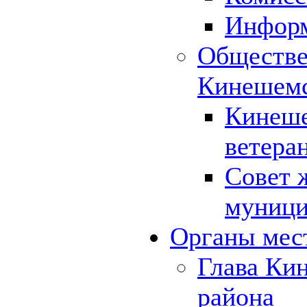
Инфор
Обществе
Кинешемс
Кинеше
ветера
Совет 
муници
Органы мес
Глава Ки
района