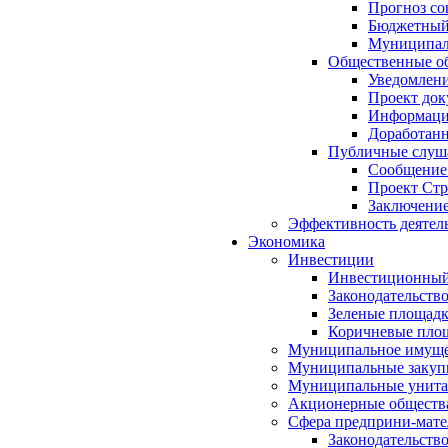
Прогноз со
Бюджетный 
Муниципал
Общественные об
Уведомлени
Проект док
Информация
Доработанн
Публичные слуша
Сообщение
Проект Стр
Заключение
Эффективность деятел
Экономика
Инвестиции
Инвестиционный
Законодательств
Зеленые площад
Коричневые пло
Муниципальное имуще
Муниципальные закуп
Муниципальные унита
Акционерные обществ
Сфера предприни-мате
Законодательств