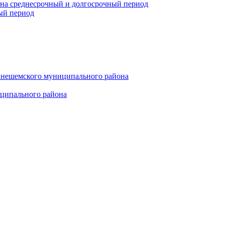
 на среднесрочный и долгосрочный период
ый период
инешемского муниципального района
иципального района