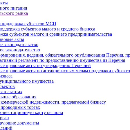
екты
ного питания
льского рынка
 поддержка субъектов МСП
оддержка субъектов малого и среднего бизнеса
жка субъектов малого и среднего предпринимательства
авовые акты
е законодательство
ое законодательство
рмирования, ведения, обязательного опубликования Перечня, п
тивный регламент по предоставлению имущества из Перечня
ые правовые акты по утверждению Перечней
ые правовые акты по антикризисным мерам поддержки субъек
изнеса
муниципального имущества
бъектов
 о льготах
ьные образования
 коммерческой недвижимости, предлагаемой бизнесу
 проводимых торгах
инвестиционную карту региона
рган
ирующие документы
еданий