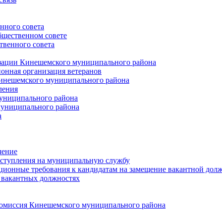
нного совета
щественном совете
венного совета
зации Кинешемского муниципального района
онная организация ветеранов
инешемского муниципального района
ления
униципального района
униципального района
а
чение
ступления на муниципальную службу
ионные требования к кандидатам на замещение вакантной дол
 вакантных должностях
 комиссия Кинешемского муниципального района