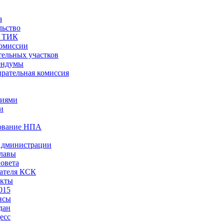
а
льство
ы ТИК
комиссии
тельных участков
ендумы
рательная комиссия
ниями
и
ование НПА
Администрации
лавы
овета
ателя КСК
акты
015
нсы
дан
есс