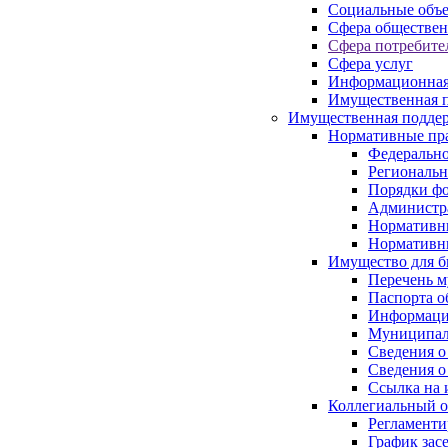
Социальные объ
Сфера обществен
Сфера потребите
Сфера услуг
Информационная
Имущественная п
Имущественная поддер
Нормативные пр
Федерально
Региональн
Порядки фо
Администра
Нормативн
Нормативн
Имущество для б
Перечень 
Паспорта о
Информация
Муниципал
Сведения о
Сведения о
Ссылка на 
Коллегиальный о
Регламент
График зас