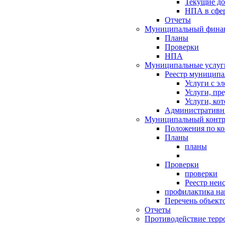
Текущие д
НПА в сфер
Отчеты
Муниципальный финан
Планы
Проверки
НПА
Муниципальные услуг
Реестр муниципа
Услуги с э
Услуги, пр
Услуги, ко
Административн
Муниципальный контр
Положения по к
Планы
планы
Проверки
проверки
Реестр неи
профилактика на
Перечень объект
Отчеты
Противодействие терр