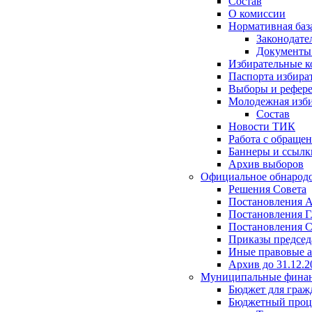
Состав
О комиссии
Нормативная баз
Законодате
Документ
Избирательные 
Паспорта избира
Выборы и рефер
Молодежная изби
Состав
Новости ТИК
Работа с обраще
Баннеры и ссылк
Архив выборов
Официальное обнарод
Решения Совета
Постановления 
Постановления Г
Постановления С
Приказы председ
Иные правовые 
Архив до 31.12.2
Муниципальные фина
Бюджет для граж
Бюджетный проц