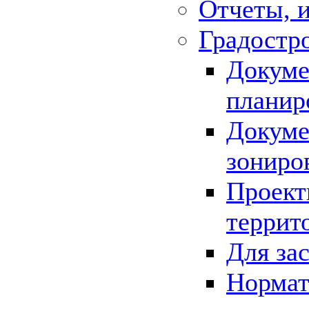
Отчеты, 
Градостр
Докуме
планир
Докуме
зониро
Проект
террит
Для за
Нормат