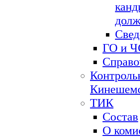
канд
долж
Свед
ГО и Ч
Справо
Контрольн
Кинешемс
ТИК
Состав
О коми