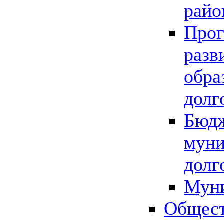
райо
Прог
разв
обра
долг
Бюдж
муни
долг
Мун
Общест