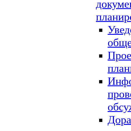
докуме
планир
Увед
обще
Прое
план
Инфо
пров
обсу
Дора