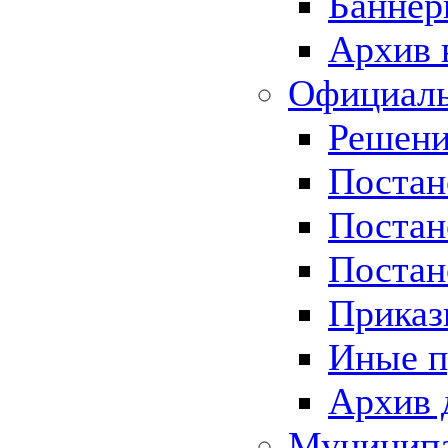
Баннер
Архив 
Официаль
Решени
Постан
Постан
Постан
Приказ
Иные п
Архив 
Муницип