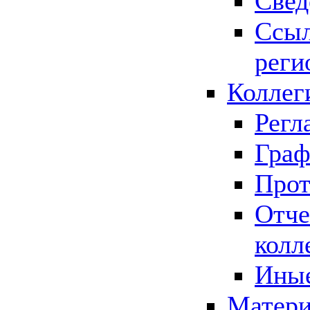
Свед
Ссыл
реги
Коллег
Регл
Граф
Прот
Отче
колл
Иные
Матери