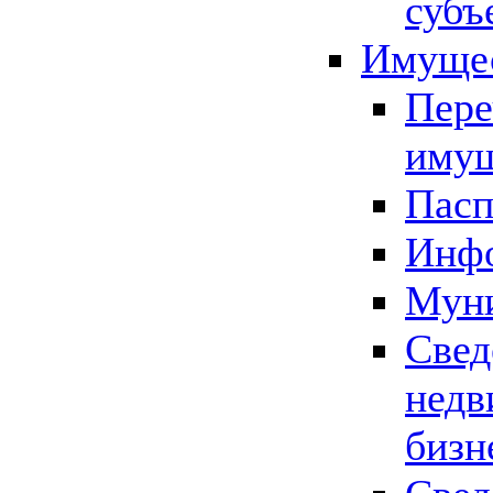
субъ
Имущес
Пере
имущ
Пасп
Инфо
Муни
Свед
недв
бизн