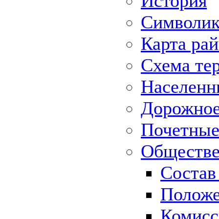
История
Символик
Карта ра
Схема те
Населенн
Дорожное 
Почетные
Обществе
Состав
Положе
Комисс