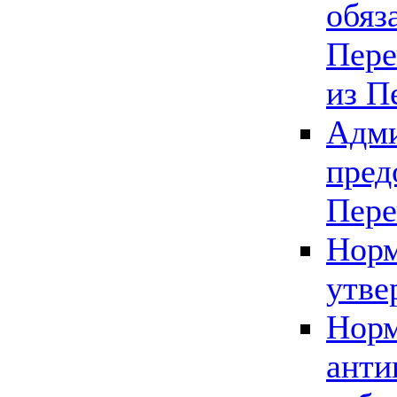
обяз
Пере
из П
Адми
пред
Пере
Норм
утве
Норм
анти