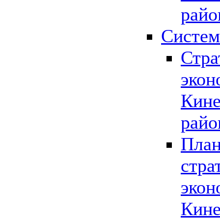
райо
Систем
Стра
экон
Кине
райо
План
стра
экон
Кине