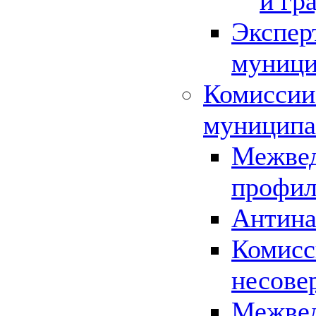
и гр
Экспер
муници
Комиссии
муниципа
Межвед
профил
Антина
Комисс
несове
Межвед