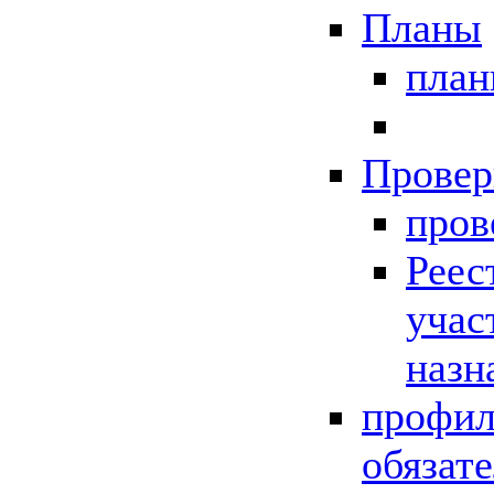
Планы
пла
Провер
пров
Реес
учас
назн
профил
обязат