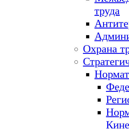
труда
Антите
Админи
Охрана т
Стратеги
Нормат
Феде
Реги
Норм
Кине