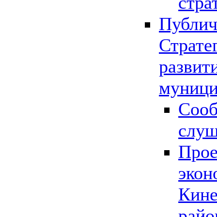
стра
Публич
Страте
развит
муници
Сооб
слу
Прое
экон
Кине
райо