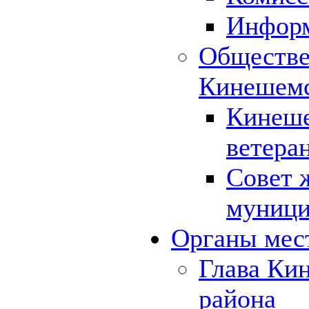
Инфор
Обществе
Кинешемс
Кинеше
ветера
Совет 
муници
Органы мес
Глава Ки
района