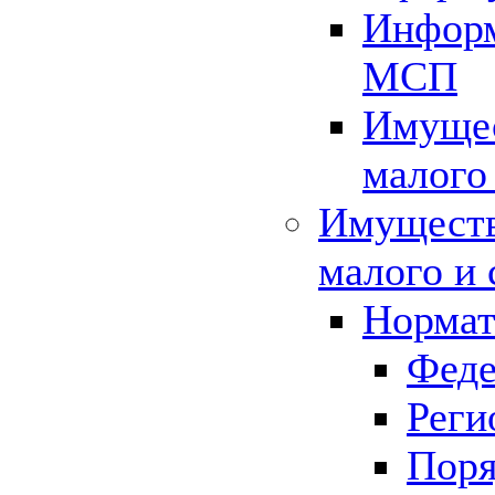
Информ
МСП
Имущес
малого
Имуществ
малого и 
Нормат
Феде
Реги
Поря