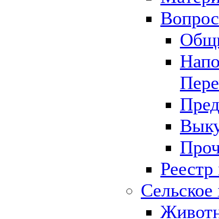
Вопрос 
Общ
Напо
Пере
Пред
Выку
Проч
Реестр
Сельское 
Животн