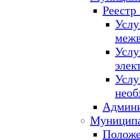
Реестр
Услу
межв
Услу
элек
Услу
необ
Админи
Муниципа
Положе