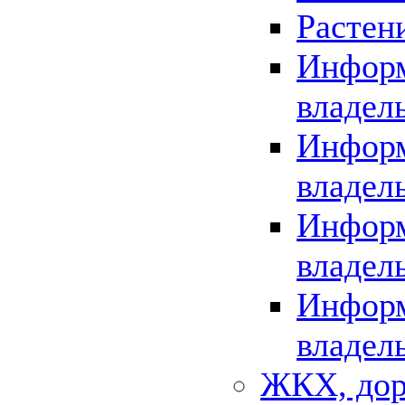
Растен
Информ
владел
Информ
владел
Информ
владел
Информ
владел
ЖКХ, дор