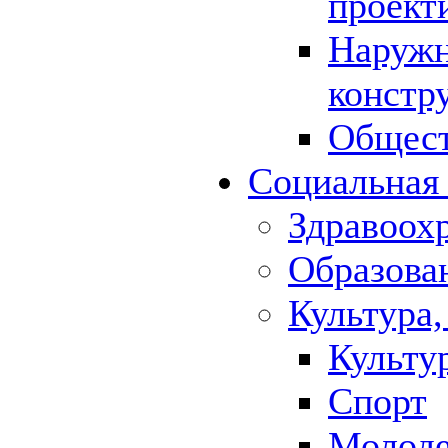
проект
Наружн
констр
Общест
Социальная
Здравоох
Образова
Культура,
Культу
Спорт
Молод