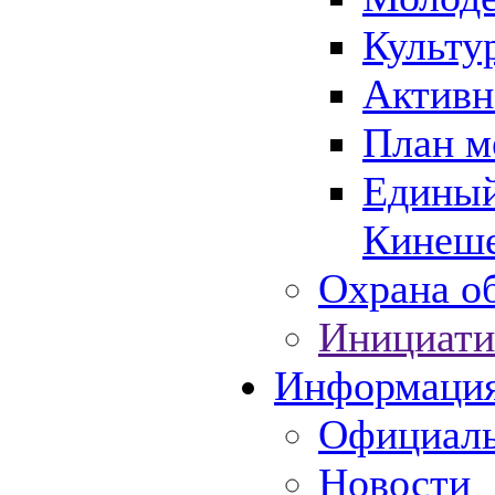
Культу
Активн
План м
Единый
Кинеше
Охрана об
Инициати
Информаци
Официаль
Новости