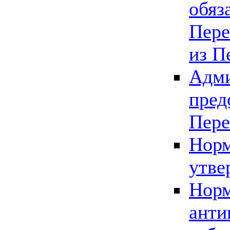
обяз
Пере
из П
Адми
пред
Пере
Норм
утве
Норм
анти