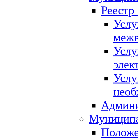
Реестр
Услу
межв
Услу
элек
Услу
необ
Админи
Муниципа
Положе