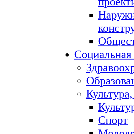
проект
Наружн
констр
Общест
Социальная
Здравоох
Образова
Культура,
Культу
Спорт
Молод