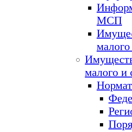
Информ
МСП
Имущес
малого
Имуществ
малого и 
Нормат
Феде
Реги
Поря