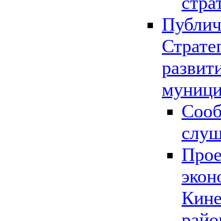
стра
Публич
Страте
развит
муници
Сооб
слу
Прое
экон
Кине
райо