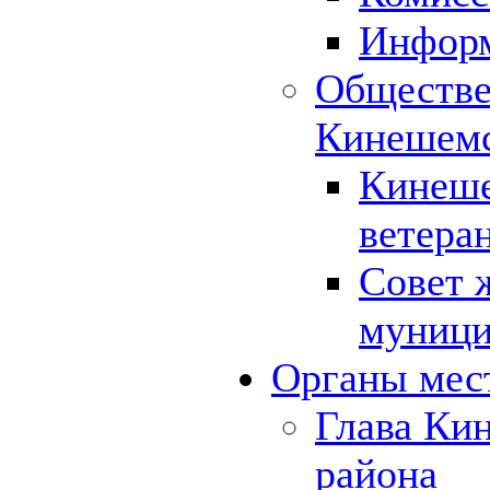
Инфор
Обществе
Кинешемс
Кинеше
ветера
Совет 
муници
Органы мес
Глава Ки
района