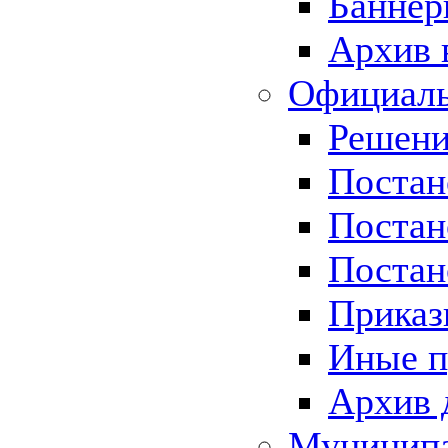
Баннер
Архив 
Официаль
Решени
Постан
Постан
Постан
Приказ
Иные п
Архив 
Муницип