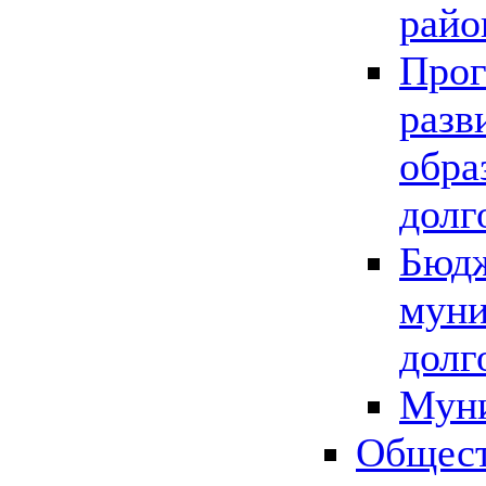
райо
Прог
разв
обра
долг
Бюдж
муни
долг
Мун
Общест