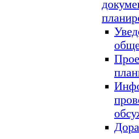
докуме
планир
Увед
обще
Прое
план
Инфо
пров
обсу
Дора