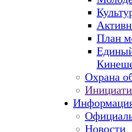
Культу
Активн
План м
Единый
Кинеше
Охрана об
Инициати
Информаци
Официаль
Новости