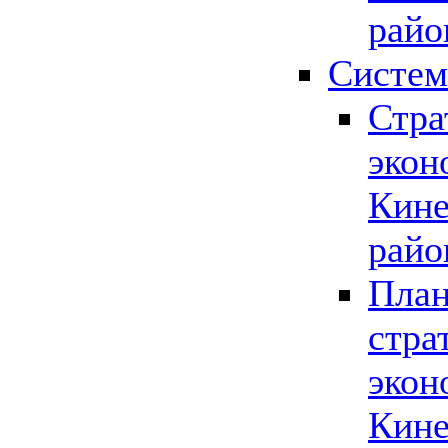
райо
Систем
Стра
экон
Кине
райо
План
стра
экон
Кине