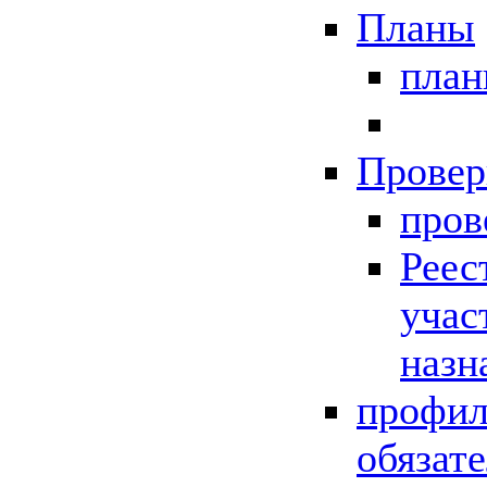
Планы
пла
Провер
пров
Реес
учас
назн
профил
обязат