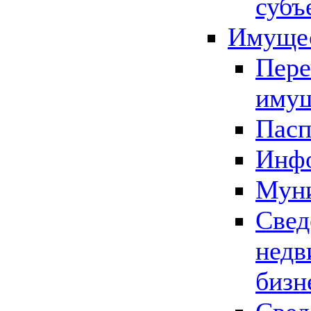
субъ
Имущес
Пере
имущ
Пасп
Инфо
Муни
Свед
недв
бизн