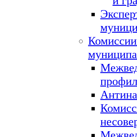
и гр
Экспер
муници
Комиссии
муниципа
Межвед
профил
Антина
Комисс
несове
Межвед