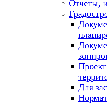
Отчеты, 
Градостр
Докуме
планир
Докуме
зониро
Проект
террит
Для за
Нормат