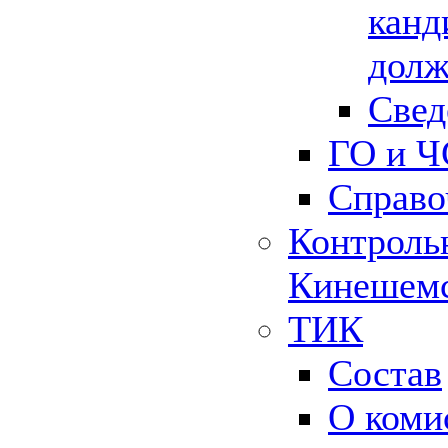
канд
долж
Свед
ГО и Ч
Справо
Контрольн
Кинешемс
ТИК
Состав
О коми