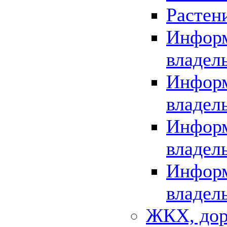
Растен
Информ
владел
Информ
владел
Информ
владел
Информ
владел
ЖКХ, дор