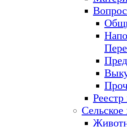
Вопрос 
Общ
Напо
Пере
Пред
Выку
Проч
Реестр
Сельское 
Животн