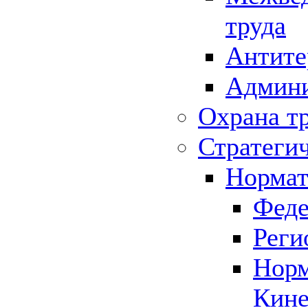
труда
Антите
Админи
Охрана т
Стратеги
Нормат
Феде
Реги
Норм
Кине