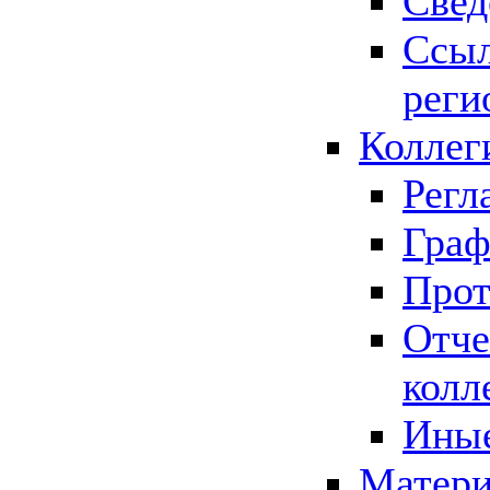
Свед
Ссыл
реги
Коллег
Регл
Граф
Прот
Отче
колл
Иные
Матери