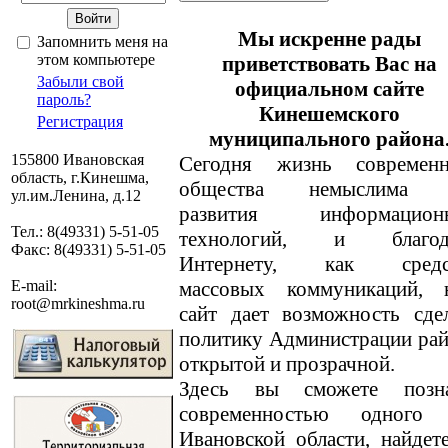
Мы искренне рады
Запомнить меня на
этом компьютере
приветствовать Вас на
Забыли свой
официальном сайте
пароль?
Кинешемского
Регистрация
муниципального района
155800 Ивановская
Сегодня жизнь современн
область, г.Кинешма,
общества немыслима 
ул.им.Ленина, д.12
развития информацион
Тел.: 8(49331) 5-51-05
технологий, и благод
Факс: 8(49331) 5-51-05
Интернету, как средс
массовых коммуникаций, 
E-mail:
root@mrkineshma.ru
сайт дает возможность сде
политику Администрации ра
открытой и прозрачной.
Здесь вы сможете позн
современностью одного
Ивановской области, найде