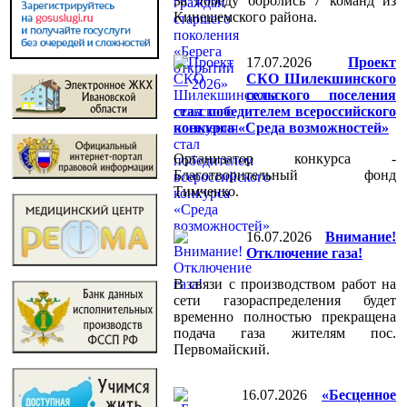
За победу боролись 7 команд из
Кинешемского района.
17.07.2026
Проект
СКО Шилекшинского
сельского поселения
стал победителем всероссийского
конкурса «Среда возможностей»
Организатор конкурса -
Благотворительный фонд
Тимченко.
16.07.2026
Внимание!
Отключение газа!
В связи с производством работ на
сети газораспределения будет
временно полностью прекращена
подача газа жителям пос.
Первомайский.
16.07.2026
«Бесценное