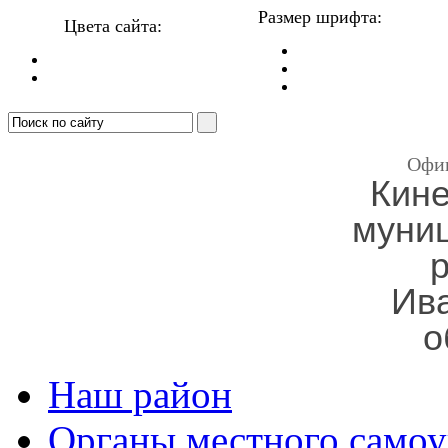
Размер шрифта:
Цвета сайта:
Офи
Кин
муни
Ив
о
Наш район
Органы местного самоу