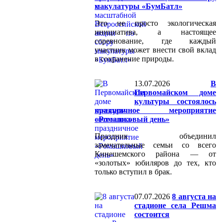
макулатуры «БумБатл»
Это не просто экологическая
инициатива, а настоящее
соревнование, где каждый
участник может внести свой вклад
в сохранение природы.
13.07.2026
В
Первомайском доме
культуры состоялось
праздничное мероприятие
«Ромашковый день»
Праздник объединил
замечательные семьи со всего
Кинешемского района — от
«золотых» юбиляров до тех, кто
только вступил в брак.
07.07.2026
8 августа на
стадионе села Решма
состоится