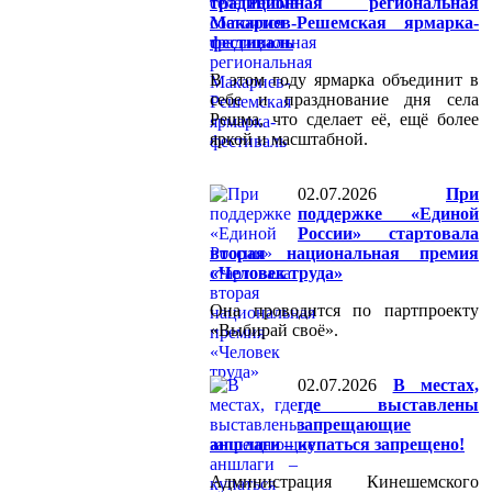
традиционная региональная
Макариев-Решемская ярмарка-
фестиваль
В этом году ярмарка объединит в
себе и празднование дня села
Решма, что сделает её, ещё более
яркой и масштабной.
02.07.2026
При
поддержке «Единой
России» стартовала
вторая национальная премия
«Человек труда»
Она проводится по партпроекту
«Выбирай своё».
02.07.2026
В местах,
где выставлены
запрещающие
аншлаги – купаться запрещено!
Администрация Кинешемского