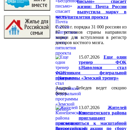
письмо» спасает
жизни: Почта России
выпустила марку в
честь пятилетия проекта
C 2021 г. порядка 31 000 россиян из
87 регионов страны направили
заявки для вступления в регистр
доноров костного мозга.
15.07.2026
Еще один
тренер ФОК
г.Наволоки стал
участником федеральной
программы «Земский тренер»
Андрей Лебедев ведет секцию
бокса.
13.07.2026
Жителей
Кинешемского района
приглашают
присоединиться к масштабной
Всероссийской акции по сбору