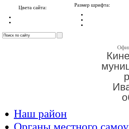
Размер шрифта:
Цвета сайта:
Офи
Кин
муни
Ив
о
Наш район
Органы местного самоу