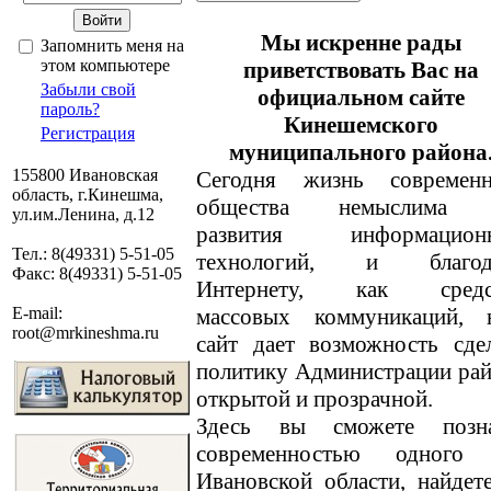
Мы искренне рады
Запомнить меня на
этом компьютере
приветствовать Вас на
Забыли свой
официальном сайте
пароль?
Кинешемского
Регистрация
муниципального района
155800 Ивановская
Сегодня жизнь современн
область, г.Кинешма,
общества немыслима 
ул.им.Ленина, д.12
развития информацион
Тел.: 8(49331) 5-51-05
технологий, и благод
Факс: 8(49331) 5-51-05
Интернету, как средс
массовых коммуникаций, 
E-mail:
root@mrkineshma.ru
сайт дает возможность сде
политику Администрации ра
открытой и прозрачной.
Здесь вы сможете позн
современностью одного
Ивановской области, найде