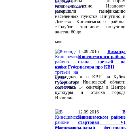
Специалисты «Газпром
газораспределение Иваново»
завершили газификацию
населенных пунктов Пичугино и
Дьячево Кинешемского района.
«Голубое топливо» получили
жители 60 до
мов.
15.09.2016
Команда
Кинешемского района
стала третьей на
кубке Губернатора про КВН
Ежегодная игра КВН на Кубок
губернатора Ивановской области
состоялась 14 сентября в Центре
культуры и отдыха города
Иваново.
12.09.2016
В
Кинешемском районе
стартовал VI
Межрегиональный фестиваль