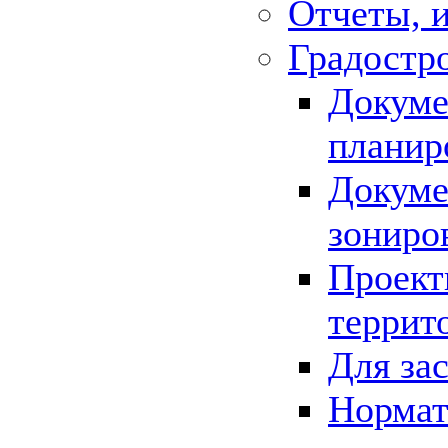
Отчеты, 
Градостр
Докуме
планир
Докуме
зониро
Проект
террит
Для за
Нормат