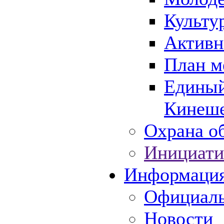
Культу
Активн
План м
Единый
Кинеше
Охрана об
Инициати
Информаци
Официаль
Новости