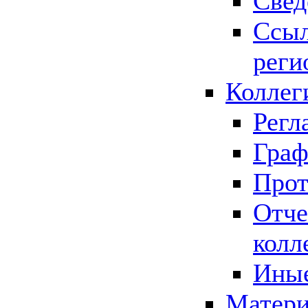
Свед
Ссыл
реги
Коллег
Регл
Граф
Прот
Отче
колл
Иные
Матери