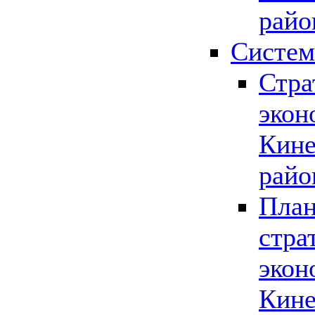
райо
Систем
Стра
экон
Кине
райо
План
стра
экон
Кине