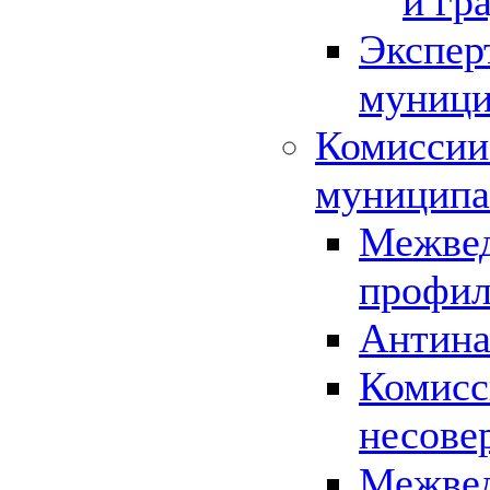
и гр
Экспер
муници
Комиссии
муниципа
Межвед
профил
Антина
Комисс
несове
Межвед