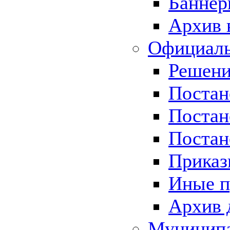
Баннер
Архив 
Официаль
Решени
Постан
Постан
Постан
Приказ
Иные п
Архив 
Муницип