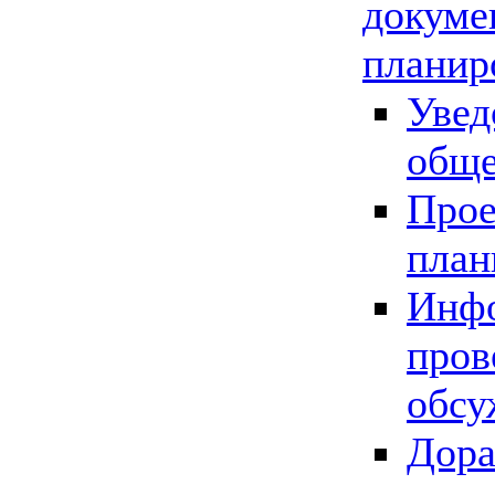
докуме
планир
Увед
обще
Прое
план
Инфо
пров
обсу
Дора