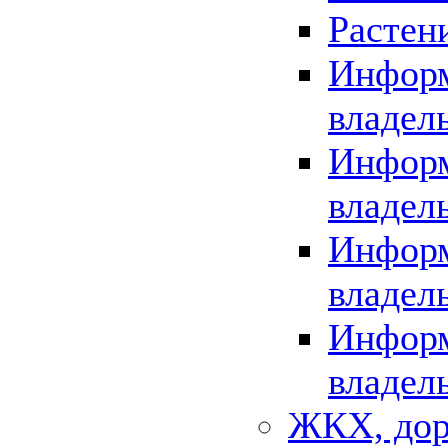
Растен
Информ
владел
Информ
владел
Информ
владел
Информ
владел
ЖКХ, дор