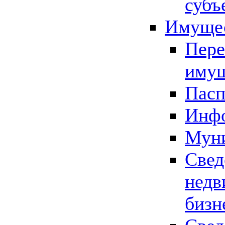
субъ
Имущес
Пере
имущ
Пасп
Инфо
Муни
Свед
недв
бизн