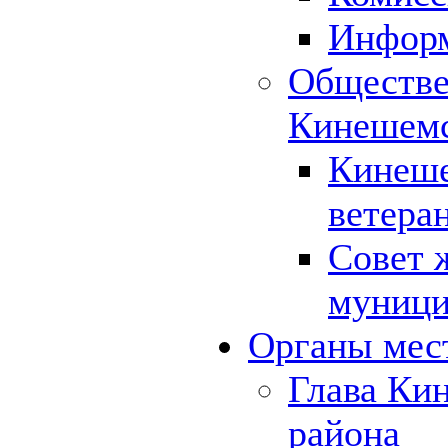
Инфор
Обществе
Кинешемс
Кинеше
ветера
Совет 
муници
Органы мес
Глава Ки
района