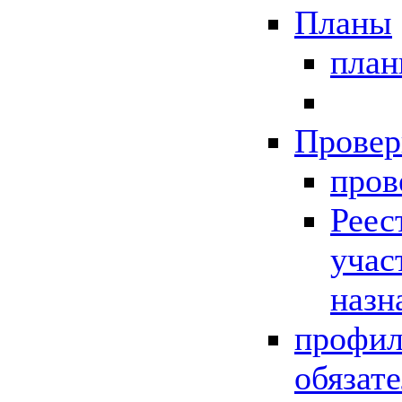
Планы
пла
Провер
пров
Реес
учас
назн
профил
обязат