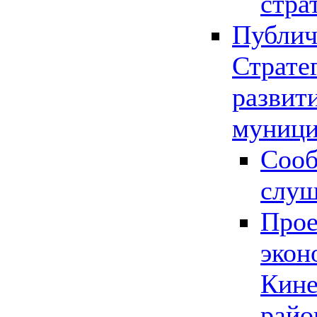
стра
Публич
Страте
развит
муници
Сооб
слу
Прое
экон
Кине
райо