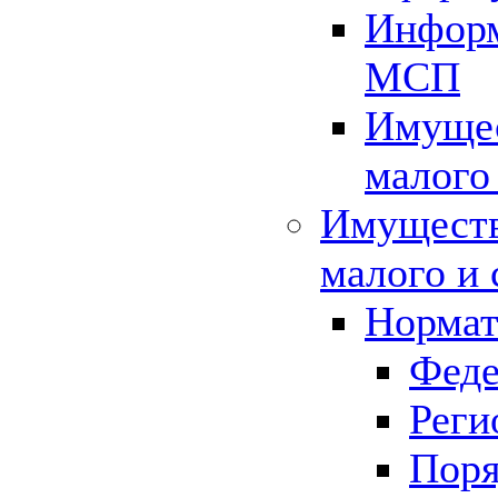
Информ
МСП
Имущес
малого
Имуществ
малого и 
Нормат
Феде
Реги
Поря