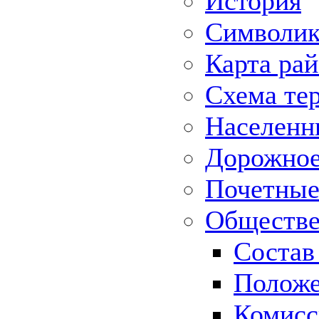
История
Символик
Карта ра
Схема те
Населенн
Дорожное 
Почетные
Обществе
Состав
Положе
Комисс