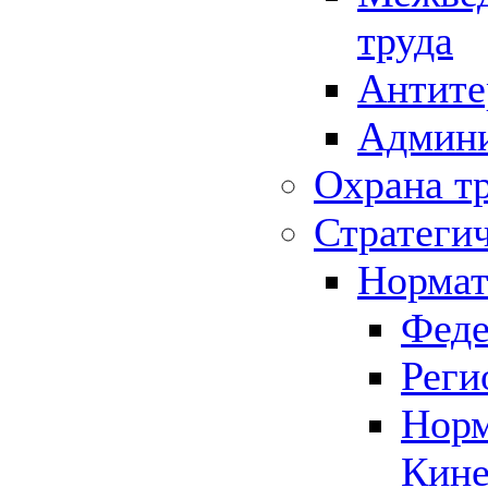
труда
Антите
Админи
Охрана т
Стратеги
Нормат
Феде
Реги
Норм
Кине