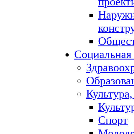
проект
Наружн
констр
Общест
Социальная
Здравоох
Образова
Культура,
Культу
Спорт
Молод