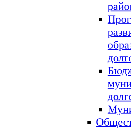
райо
Прог
разв
обра
долг
Бюдж
муни
долг
Мун
Общест