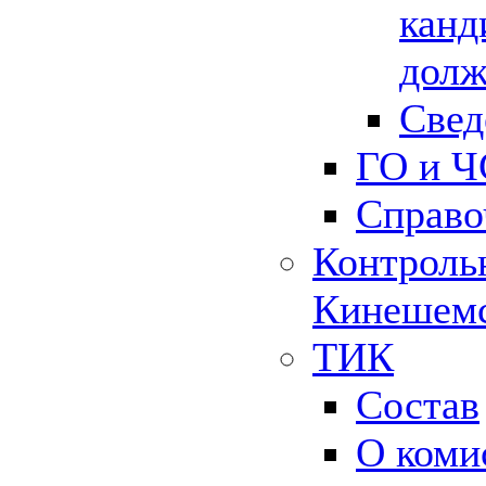
канд
долж
Свед
ГО и Ч
Справо
Контрольн
Кинешемс
ТИК
Состав
О коми