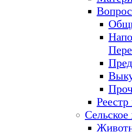
Вопрос 
Общ
Напо
Пере
Пред
Выку
Проч
Реестр
Сельское 
Животн