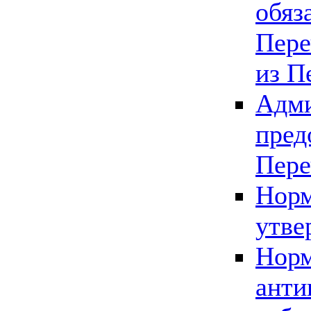
обяз
Пере
из П
Адми
пред
Пере
Норм
утве
Норм
анти