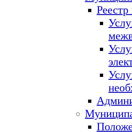
Реестр
Услу
межв
Услу
элек
Услу
необ
Админи
Муниципа
Положе