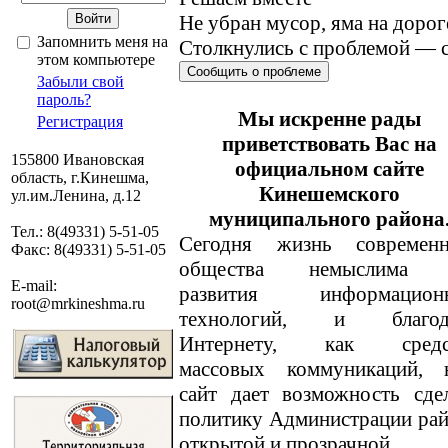
Не убран мусор, яма на дорог
Запомнить меня на
Столкнулись с проблемой — с
этом компьютере
Сообщить о проблеме
Забыли свой
пароль?
Мы искренне рады
Регистрация
приветствовать Вас на
155800 Ивановская
официальном сайте
область, г.Кинешма,
Кинешемского
ул.им.Ленина, д.12
муниципального района
Тел.: 8(49331) 5-51-05
Сегодня жизнь современн
Факс: 8(49331) 5-51-05
общества немыслима 
E-mail:
развития информацион
root@mrkineshma.ru
технологий, и благод
Интернету, как средс
массовых коммуникаций, 
сайт дает возможность сде
политику Администрации ра
открытой и прозрачной.