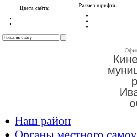
Размер шрифта:
Цвета сайта:
Офи
Кин
муни
Ив
о
Наш район
Органы местного самоу