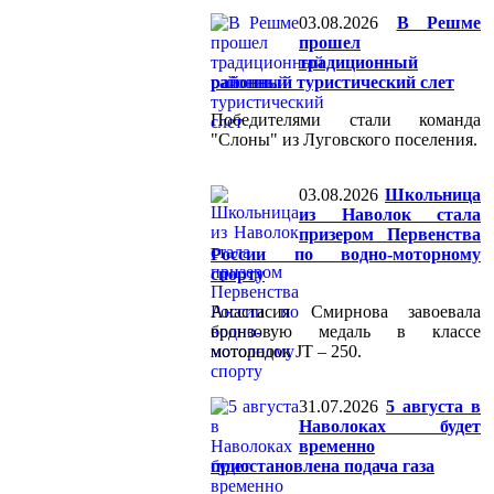
03.08.2026
В Решме
прошел
традиционный
районный туристический слет
Победителями стали команда
"Слоны" из Луговского поселения.
03.08.2026
Школьница
из Наволок стала
призером Первенства
России по водно-моторному
спорту
Анастасия Смирнова завоевала
бронзовую медаль в классе
мотолодок JT – 250.
31.07.2026
5 августа в
Наволоках будет
временно
приостановлена подача газа