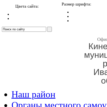
Размер шрифта:
Цвета сайта:
Офи
Кин
муни
Ив
о
Наш район
Органы местного самоу