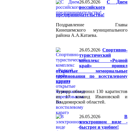
26.05.2026
С Днем
российского
предпринимательства!
Поздравление Главы
Кинешемского муниципального
района А.А.Катаева.
26.05.2026
Спортивно-
туристический
комплекс «Родной
край» принял
открытые мемориальные
соревнования по всестилевому
каратэ
Турнир объединил 130 каратистов
из 17 команд Ивановской и
Владимирской областей.
26.05.2026
В
электронном виде -
быстрее и удобнее!