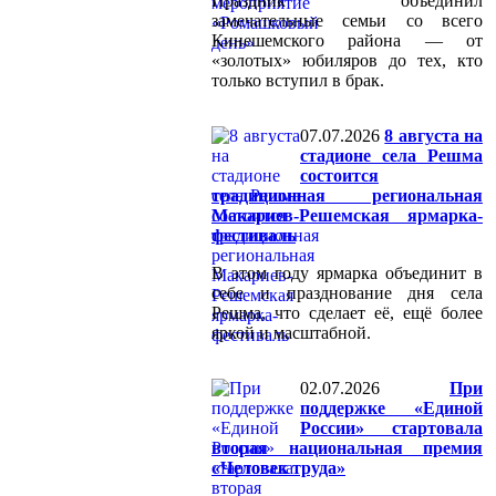
Праздник объединил
замечательные семьи со всего
Кинешемского района — от
«золотых» юбиляров до тех, кто
только вступил в брак.
07.07.2026
8 августа на
стадионе села Решма
состоится
традиционная региональная
Макариев-Решемская ярмарка-
фестиваль
В этом году ярмарка объединит в
себе и празднование дня села
Решма, что сделает её, ещё более
яркой и масштабной.
02.07.2026
При
поддержке «Единой
России» стартовала
вторая национальная премия
«Человек труда»