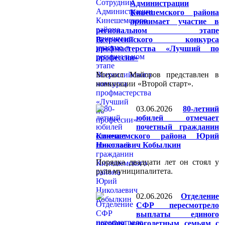
Администрации
Кинешемского района
принимает участие в
региональном этапе
Всероссийского конкурса
профмастерства «Лучший по
профессии»
Михаил Майоров представлен в
номинации «Второй старт».
03.06.2026
80-летний
юбилей отмечает
почетный гражданин
Кинешемского района Юрий
Николаевич Кобылкин
Порядка двадцати лет он стоял у
руля муниципалитета.
02.06.2026
Отделение
СФР пересмотрело
выплаты единого
пособия многодетным семьям с