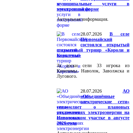
муниципальные услуги в
электронной форме
Актуальная информация.
28.07.2026
В селе
Первомайский
состоялся открытый
шахматный турнир «Короли и
Королевы»
За доски сели 33 игрока из
Кинешмы, Наволок, Заволжска и
Лугового.
28.07.2026
АО
«Объединённые
электрические сети»
уведомляет о плановых
отключениях электроэнергии на
Наволокском участке в августе
2026 года