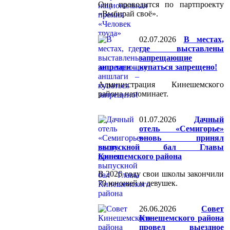
Она проводится по партпроекту
«Выбирай своё».
02.07.2026
В местах,
где выставлены
запрещающие
аншлаги – купаться запрещено!
Администрация Кинешемского
района напоминает.
01.07.2026
Дачный
отель «Семигорье»
вновь принял
выпускной бал Главы
Кинешемского района
В 2026 году свои школы закончили
70 юношей и девушек.
26.06.2026
Совет
Кинешемского района
провел выездное