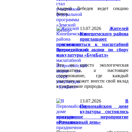
Андрей Лебедев ведет секцию
бокса.
13.07.2026
Жителей
Кинешемского района
приглашают
присоединиться к масштабной
Всероссийской акции по сбору
макулатуры «БумБатл»
Это не просто экологическая
инициатива, а настоящее
соревнование, где каждый
участник может внести свой вклад
в сохранение природы.
13.07.2026
В
Первомайском доме
культуры состоялось
праздничное мероприятие
«Ромашковый день»