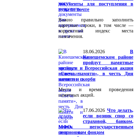
документы для поступления в
вузы по почте
Важно правильно заполнить
адресные строки, в том числе —
корректный индекс места
назначения.
18.06.2026
В
Кинешемском районе
пройдут памятные
митинги и Всероссийская акция
«Свеча памяти», в честь Дня
памяти и скорби
Места и время проведения
памятных акций.
17.06.2026
Что делать,
если возник спор со
страховой, банком,
МФО, негосударственным
пенсионным фондом