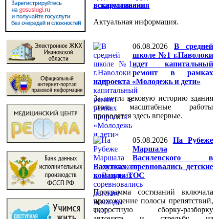
вскармливания
Актуальная информация.
06.08.2026
В средней
школе №1 г.Наволоки
идет капитальный
ремонт в рамках
нацроекта «Молодежь и дети»
За почти вековую историю здания
столь масштабные работы
проводятся здесь впервые.
05.08.2026
На Рубеже
Маршала
Василевского в
Вахутках соревновались детские
команды ТОС
Программа состязаний включала
прохождение полосы препятствий,
скоростную сборку-разборку
автомата и стрельбу из