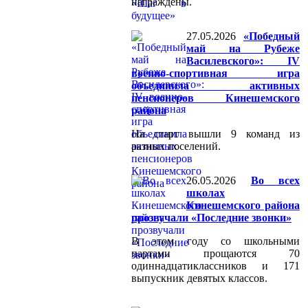
награждены.
27.05.2026
«Победный
май на Рубеже
Василевского»: IV
военно-спортивная игра
объединила активных
пенсионеров Кинешемского
района
На старт вышли 9 команд из
разных поселений.
26.05.2026
Во всех
школах
Кинешемского района
прозвучали «Последние звонки»
В этом году со школьными
партами прощаются 70
одиннадцатиклассников и 171
выпускник девятых классов.