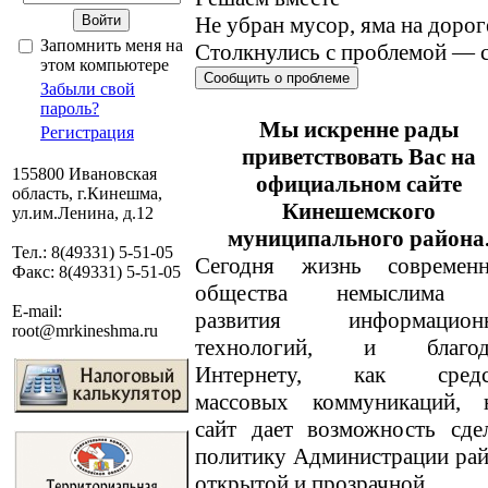
Не убран мусор, яма на дорог
Запомнить меня на
Столкнулись с проблемой — с
этом компьютере
Сообщить о проблеме
Забыли свой
пароль?
Мы искренне рады
Регистрация
приветствовать Вас на
155800 Ивановская
официальном сайте
область, г.Кинешма,
Кинешемского
ул.им.Ленина, д.12
муниципального района
Тел.: 8(49331) 5-51-05
Сегодня жизнь современн
Факс: 8(49331) 5-51-05
общества немыслима 
E-mail:
развития информацион
root@mrkineshma.ru
технологий, и благод
Интернету, как средс
массовых коммуникаций, 
сайт дает возможность сде
политику Администрации ра
открытой и прозрачной.