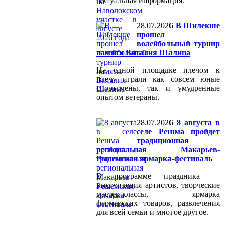
Актуальная информация.
28.07.2026
В Шилекше
прошел
волейбольный турнир
памяти Виталия Шалина
На одной площадке плечом к
плечу играли как совсем юные
спортсмены, так и умудренные
опытом ветераны.
28.07.2026
8 августа в
селе Решма пройдет
традиционная
региональная Макарьев-
Решемская ярмарка-фестиваль
В программе праздника —
выступления артистов, творческие
мастер-классы, ярмарка
фермерских товаров, развлечения
для всей семьи и многое другое.