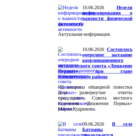
10.06.2026
Неделя
информирования о
важности физической
активности
Актуальная информация.
10.06.2026
Состоялось
очередное заседание
координационного
методического совета «Движение
Первых» при главе
Кинешемского района
На вопросы обширной повестки
дала развернутые ответы
председатель Совета местного
отделения «Движения Первых»
Мария Кудрикова.
09.06.2026
В селе
Батманы
продолжается