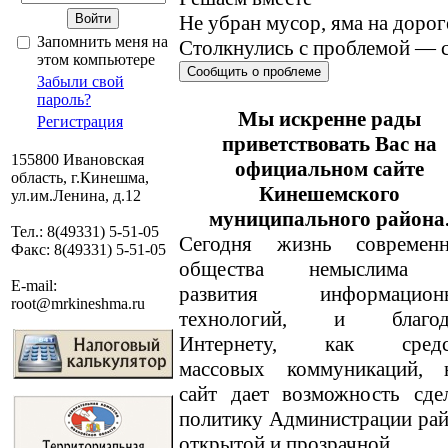
Не убран мусор, яма на дорог
Запомнить меня на
Столкнулись с проблемой — с
этом компьютере
Сообщить о проблеме
Забыли свой
пароль?
Мы искренне рады
Регистрация
приветствовать Вас на
155800 Ивановская
официальном сайте
область, г.Кинешма,
Кинешемского
ул.им.Ленина, д.12
муниципального района
Тел.: 8(49331) 5-51-05
Сегодня жизнь современн
Факс: 8(49331) 5-51-05
общества немыслима 
E-mail:
развития информацион
root@mrkineshma.ru
технологий, и благод
Интернету, как средс
массовых коммуникаций, 
сайт дает возможность сде
политику Администрации ра
открытой и прозрачной.