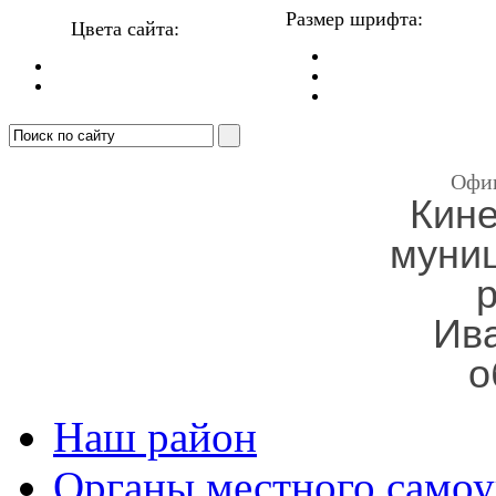
Размер шрифта:
Цвета сайта:
Офи
Кин
муни
Ив
о
Наш район
Органы местного самоу