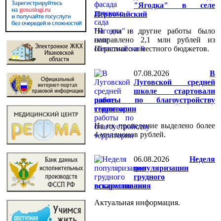
"Ягодка" в селе
Первомайский
На эти и другие работы было
направлено 2,1 млн рублей из
областного и местного бюджетов.
07.08.2026
️В
Луговской средней
школе стартовали
работы по благоустройству
территории
На их проведение выделено более
4 миллионов рублей.
06.08.2026
Неделя
популяризации
грудного
вскармливания
Актуальная информация.